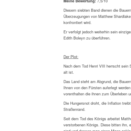
Meine Bewertung:
7,5/10
Diesem siebten Band dienen die Bauernr
Überzeugungen von Matthew Shardlake z
konfrontiert wird.
Er verfolgt jedoch weiterhin sein einzi
Edith Boleyn zu überführen.
Der Plot:
Nach dem Tod Henri VIII herrscht sein 
alt ist.
Das Land steht am Abgrund, die Bauern 
Ihnen von den Fürsten auferlegt werden
vorenthalten die ihnen zum Überleben u
Die Hungersnot droht, die Inflation tre
Straßenrand.
Seit dem Tod des Königs arbeitet Matth
verstorbenen Königs. Diese bitten ihn
sind und dessen man einen Mann anklagt