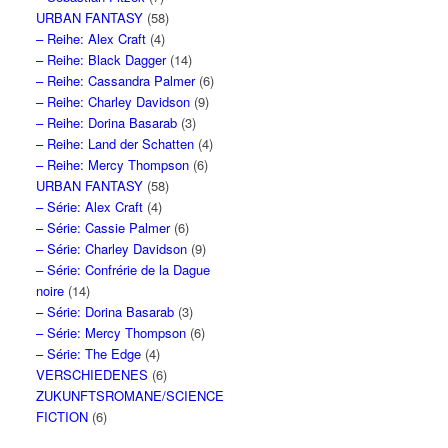
URBAN FANTASY
(58)
– Reihe: Alex Craft
(4)
– Reihe: Black Dagger
(14)
– Reihe: Cassandra Palmer
(6)
– Reihe: Charley Davidson
(9)
– Reihe: Dorina Basarab
(3)
– Reihe: Land der Schatten
(4)
– Reihe: Mercy Thompson
(6)
URBAN FANTASY
(58)
– Série: Alex Craft
(4)
– Série: Cassie Palmer
(6)
– Série: Charley Davidson
(9)
– Série: Confrérie de la Dague
noire
(14)
– Série: Dorina Basarab
(3)
– Série: Mercy Thompson
(6)
– Série: The Edge
(4)
VERSCHIEDENES
(6)
ZUKUNFTSROMANE/SCIENCE
FICTION
(6)