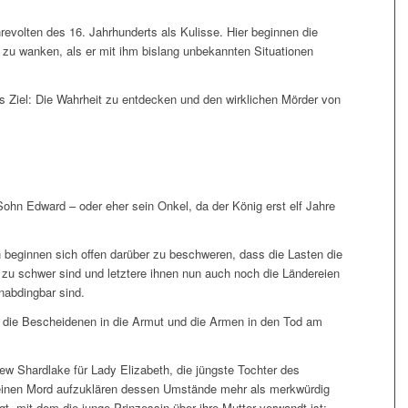
evolten des 16. Jahrhunderts als Kulisse. Hier beginnen die
u wanken, als er mit ihm bislang unbekannten Situationen
ges Ziel: Die Wahrheit zu entdecken und den wirklichen Mörder von
Sohn Edward – oder eher sein Onkel, da der König erst elf Jahre
beginnen sich offen darüber zu beschweren, dass die Lasten die
 zu schwer sind und letztere ihnen nun auch noch die Ländereien
nabdingbar sind.
ibt die Bescheidenen in die Armut und die Armen in den Tod am
ew Shardlake für Lady Elizabeth, die jüngste Tochter des
, einen Mord aufzuklären dessen Umstände mehr als merkwürdig
, mit dem die junge Prinzessin über ihre Mutter verwandt ist: