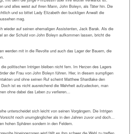
 und alles weist auf ihren Mann, John Boleyn, als Täter hin. Die
htlich und so bittet Lady Elizabeth den buckligen Anwalt die
 aussehen mag.
auch wieder auf seinen ehemaligen Assistenten, Jack Barak. Als die
el an der Schuld von John Boleyn aufkommen lassen, bricht die
n werden mit in die Revolte und auch das Lager der Bauern, die
en.
 die politischen Intrigen bleiben nicht fern. Im Herzen des Lagers
örder der Frau von John Boleyn führen. Hier, in diesem sumpfigen
ontakten und ohne seinen Ruf scheint Matthew Shardlake den
 Doch ist es nicht ausreichend die Wahrheit aufzudecken, man
nen ohne dabei das Leben zu verlieren…
ihe unterscheidet sich leicht von seinen Vorgängern. Die Intrigen
he Vorsicht noch unumgänglicher als in den Jahren zuvor und doch…
 den hohen Sphären sondern in den Feldern.
revolte hineingezogen wird fällt es ihm schwer die Wahl zu treffen