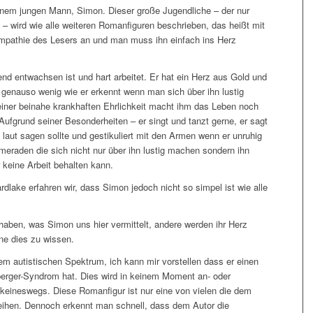
nem jungen Mann, Simon. Dieser große Jugendliche – der nur
 – wird wie alle weiteren Romanfiguren beschrieben, das heißt mit
Sympathie des Lesers an und man muss ihn einfach ins Herz
nd entwachsen ist und hart arbeitet. Er hat ein Herz aus Gold und
bt genauso wenig wie er erkennt wenn man sich über ihn lustig
iner beinahe krankhaften Ehrlichkeit macht ihm das Leben noch
Aufgrund seiner Besonderheiten – er singt und tanzt gerne, er sagt
aut sagen sollte und gestikuliert mit den Armen wenn er unruhig
ameraden die sich nicht nur über ihn lustig machen sondern ihn
 keine Arbeit behalten kann.
lake erfahren wir, dass Simon jedoch nicht so simpel ist wie alle
haben, was Simon uns hier vermittelt, andere werden ihr Herz
ne dies zu wissen.
dem autistischen Spektrum, ich kann mir vorstellen dass er einen
sperger-Syndrom hat. Dies wird in keinem Moment an- oder
r keineswegs. Diese Romanfigur ist nur eine von vielen die dem
eihen. Dennoch erkennt man schnell, dass dem Autor die