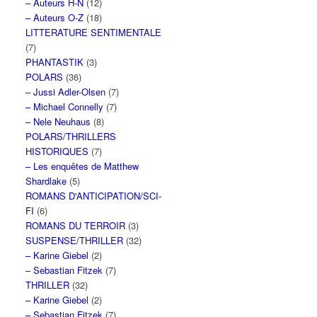
– Auteurs H-N
(12)
– Auteurs O-Z
(18)
LITTERATURE SENTIMENTALE
(7)
PHANTASTIK
(3)
POLARS
(36)
– Jussi Adler-Olsen
(7)
– Michael Connelly
(7)
– Nele Neuhaus
(8)
POLARS/THRILLERS
HISTORIQUES
(7)
– Les enquêtes de Matthew
Shardlake
(5)
ROMANS D'ANTICIPATION/SCI-
FI
(6)
ROMANS DU TERROIR
(3)
SUSPENSE/THRILLER
(32)
– Karine Giebel
(2)
– Sebastian Fitzek
(7)
THRILLER
(32)
– Karine Giebel
(2)
– Sebastian Fitzek
(7)