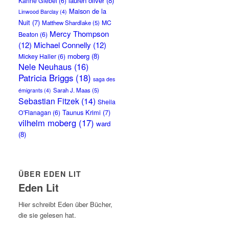
lauren oliver
(8)
Karine Giebel
(6)
Maison de la
Linwood Barclay
(4)
Nuit
(7)
MC
Matthew Shardlake
(5)
Mercy Thompson
Beaton
(6)
(12)
Michael Connelly
(12)
moberg
(8)
Mickey Haller
(6)
Nele Neuhaus
(16)
Patricia Briggs
(18)
saga des
Sarah J. Maas
(5)
émigrants
(4)
Sebastian Fitzek
(14)
Sheila
Taunus Krimi
(7)
O'Flanagan
(6)
vilhelm moberg
(17)
ward
(8)
ÜBER EDEN LIT
Eden Lit
Hier schreibt Eden über Bücher,
die sie gelesen hat.