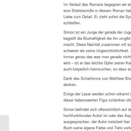
Im Verlauf des Romans begegnen wir ei
eine Statistenrolle in diesem Roman hat
Liebe zum Detail. Er zieht sofort die 
schließen.
Simon ist ein Junge der gerade der Juge
begreift die Boshaftigkeit die ihn umgi
macht. Diese Naivität zusammen mit se
schwerer als seine Ungeschicklichkeit. 
immer genau das was man gerade nicht l
wird – ist er das leichte Opfer seiner K
auch körperlich heimsuchen, so dass er
Dank des Scharfsinns von Matthew Shard
denken.
Einige der Leser werden schon erkannt 
dieser liebenswerten Figur schenken oh
Simon befindet sich offensichtlich auf 
hochfunktionaler Autist ist oder das A
ausgesprochen, der Autor insistiert hie
C.J. Sansom –
Buch seine eigene Farbe und Tiefe verl
Tombland (Matthew