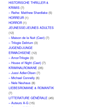
HISTORISCHE THRILLER &
KRIMIS
(7)
– Reihe: Matthew Shardlake
(5)
HORREUR
(1)
HORROR
(1)
JEUNESSE/JEUNES ADULTES
(12)
– Maison de la Nuit (Cast)
(7)
– Trilogie Delirium
(3)
JUGEND/JUNGE
ERWACHSENE
(12)
– Amor-Trilogie
(3)
– House of Night (Cast)
(7)
KRIMINALROMANE
(35)
– Jussi Adler-Olsen
(7)
– Michael Connelly
(6)
– Nele Neuhaus
(8)
LIEBESROMANE & ROMANTIK
(7)
LITTERATURE GÉNÉRALE
(45)
– Auteurs A-G
(15)