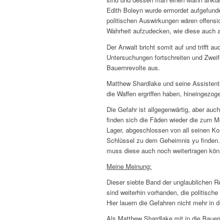
Edith Boleyn wurde ermordet aufgefunden
politischen Auswirkungen wären offensic
Wahrheit aufzudecken, wie diese auch
Der Anwalt bricht somit auf und trifft 
Untersuchungen fortschreiten und Zweif
Bauernrevolte aus.
Matthew Shardlake und seine Assistente
die Waffen ergriffen haben, hineingezog
Die Gefahr ist allgegenwärtig, aber auch
finden sich die Fäden wieder die zum M
Lager, abgeschlossen von all seinen K
Schlüssel zu dem Geheimnis yu finden.
muss diese auch noch weitertragen kön
Meine Meinung:
Dieser siebte Band der unglaublichen Re
sind weiterhin vorhanden, die politisc
Hier lauern die Gefahren nicht mehr in
Als Matthew Shardlake mit in die Bauern