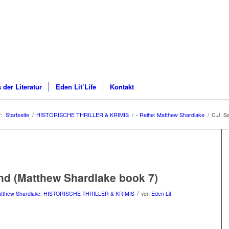
 der Literatur
Eden Lit’Life
Kontakt
r:
Startseite
/
HISTORISCHE THRILLER & KRIMIS
/
- Reihe: Matthew Shardlake
/
C.J. S
nd (Matthew Shardlake book 7)
/
atthew Shardlake
,
HISTORISCHE THRILLER & KRIMIS
von
Eden Lit