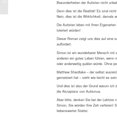
Besonderheiten der Autisten nicht unbek
Shardlake tome 7)
Denn dies ist die Realität! Es sind nic
Nein, dies ist die Wirklichkeit, damals w
Die Autisten leben mit Ihren Eigenarten
toleriert würden!
Dieser Roman zeigt uns dies auf eine s
auffordert.
Simon ist ein wunderbarer Mensch mit ei
anderen ein gutes Leben führen, wenn m
oder anderweitig quälen würde. Ohne je
Matthew Shardlake – der selbst ausrei
gemeistert hat – sieht wie leicht es s
Und dies ist also der Grund warum ich 
die Akzeptanz von Autismus.
Aber bitte, denken Sie bei der Lektüre 
Simon, Sie würden Ihre Zeit verlieren! S
liebenswerter Statist.