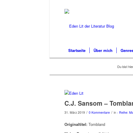
Startseite
Über mich
Genres
Du bist hie
C.J. Sansom – Tombla
/
/
31. März 2019
0 Kommentare
in
- Reihe: M
Originaltitel:
Tombland