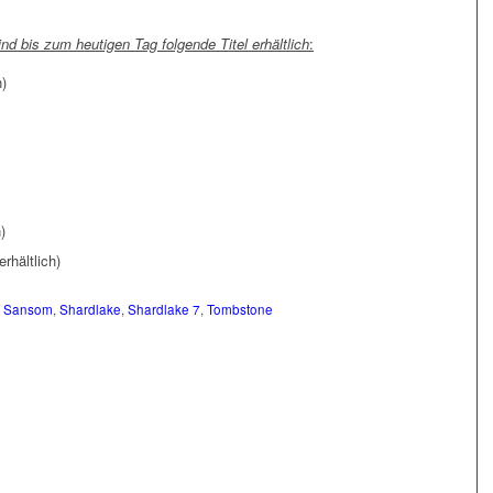
nd bis zum heutigen Tag folgende Titel erhältlich
:
n)
)
rhältlich)
,
Sansom
,
Shardlake
,
Shardlake 7
,
Tombstone