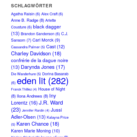
SCHLAGWÖRTER
Agatha Raisin
(6)
Alex Craft
(6)
Anne B. Radge
(8)
Arlette
black dagger
Cousture
(6)
(13)
C.J.
Brandon Sanderson
(6)
Carl Morck
(9)
Sansom
(7)
Cast
(12)
Cassandra Palmer
(5)
Charley Davidson
(18)
confrérie de la dague noire
Darynda Jones
(17)
(13)
Dorina Basarab
Die Wanderhure
(5)
eden lit
(282)
(6)
House of Night
Franck Thilliez
(4)
Iny
(8)
Ilona Andrews
(8)
J.R. Ward
Lorentz
(16)
(23)
Jussi
Jennifer Rardin
(4)
Adler-Olsen
(13)
Kalayna Price
Karen Chance
(18)
(5)
Karen Marie Moning
(10)