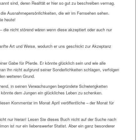
annt sind, deren Realität er hier so gut zu beschreiben vermag.
ht die Ausnahmepersönlichkeiten, die wir im Fernsehen sehen.
ie heute!
 – die nicht störend wären wenn diese akzeptiert oder auch nur
anfte Art und Weise, wodurch er uns geschickt zur Akzeptanz
ner Gabe für Pferde. Er könnte glücklich sein und wie alle
an ihn nicht aufgrund seiner Sonderlichkeiten schlagen, verfolgen
den weiteren Grund.
chend, in seinen Verwachsungen begründete Schwierigkeiten
ein könnte dem Jungen ein glückliches Leben zu schenken.
diesen Kommentar im Monat April veröffentliche – der Monat für
nicht nur hieran! Lesen Sie dieses Buch nicht auf der Suche nach
imon ist nur ein liebenswerter Statist. Aber ein ganz besonderer