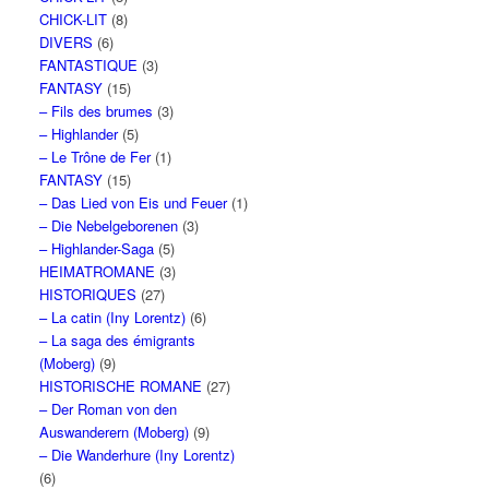
CHICK-LIT
(8)
DIVERS
(6)
FANTASTIQUE
(3)
FANTASY
(15)
– Fils des brumes
(3)
– Highlander
(5)
– Le Trône de Fer
(1)
FANTASY
(15)
– Das Lied von Eis und Feuer
(1)
– Die Nebelgeborenen
(3)
– Highlander-Saga
(5)
HEIMATROMANE
(3)
HISTORIQUES
(27)
– La catin (Iny Lorentz)
(6)
– La saga des émigrants
(Moberg)
(9)
HISTORISCHE ROMANE
(27)
– Der Roman von den
Auswanderern (Moberg)
(9)
– Die Wanderhure (Iny Lorentz)
(6)