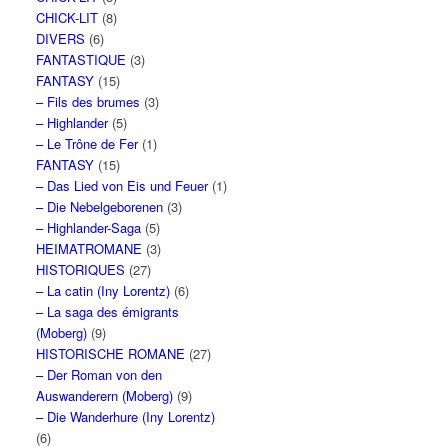
CHICK-LIT
(8)
DIVERS
(6)
FANTASTIQUE
(3)
FANTASY
(15)
– Fils des brumes
(3)
– Highlander
(5)
– Le Trône de Fer
(1)
FANTASY
(15)
– Das Lied von Eis und Feuer
(1)
– Die Nebelgeborenen
(3)
– Highlander-Saga
(5)
HEIMATROMANE
(3)
HISTORIQUES
(27)
– La catin (Iny Lorentz)
(6)
– La saga des émigrants
(Moberg)
(9)
HISTORISCHE ROMANE
(27)
– Der Roman von den
Auswanderern (Moberg)
(9)
– Die Wanderhure (Iny Lorentz)
(6)