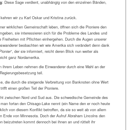
g
: Diese Sage verdient, unabhängig von den einzelnen Bänden,
kehren wir zu Karl Oskar und Kristina zurück.
einer wirklichen Gemeinschaft leben, öffnen sich die Pioniere den
umgeben, sie interessieren sich für die Probleme des Landes und
e Freiheiten mit Pflichten einhergehen. Durch die Augen unserer
swanderer beobachten wir wie Amerika sich verändert denn dank
Pionier
“, der sie informiert, reicht deren Blick nun weiter als
eicht ganz Nordamerika.
n ihrem Leben nehmen die Einwanderer durch eine Wahl an der
egierungsbesetzung teil.
e, die durch die steigende Verbreitung von Banknoten ohne Wert
rifft einen großen Teil der Pioniere.
richt zwischen Nord und Sud aus. Die schwedische Gemeinde des
 man fortan den Chisago-Lake nennt (ein Name den er noch heute
irklich von diesem Konflikt betroffen, da sie so weit ab von allem
n Ende von Minnesota. Doch der Aufruf Abraham Lincolns den
n beizutreten kommt dennoch bei ihnen an und rüttelt ihr