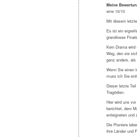
Meine Bewertun
eine 10/10
Mit diesem letzt
Es ist ein ergrei
grandioses Final
Kein Drama wird 
Weg, den sie sic
ganz anders, als
Wenn Sie einen le
muss ich Sie entt
Dieser letzte Teil
Tragödien.
Hier wird uns vo
berichtet, dem M
enteigneten und 
Die Pioniere leb
ihre Länder und 