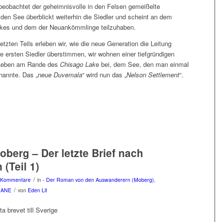
obachtet der geheimnisvolle in den Felsen gemeißelte
 den See überblickt weiterhin die Siedler und scheint an dem
lkes und dem der Neuankömmlinge teilzuhaben.
etzten Teils erleben wir, wie die neue Generation die Leitung
e ersten Siedler überstimmen, wir wohnen einer tiefgründigen
 Leben am Rande des
Chisago Lak
e bei, dem See, den man einmal
nannte. Das „
neue Duvemala
“ wird nun das „
Nelson Settlement
“.
oberg – Der letzte Brief nach
(Teil 1)
/
 Kommentare
in
- Der Roman von den Auswanderern (Moberg)
,
/
MANE
von
Eden Lit
ta brevet till Sverige