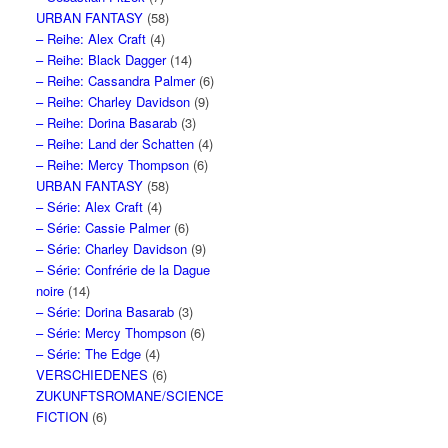
URBAN FANTASY
(58)
– Reihe: Alex Craft
(4)
– Reihe: Black Dagger
(14)
– Reihe: Cassandra Palmer
(6)
– Reihe: Charley Davidson
(9)
– Reihe: Dorina Basarab
(3)
– Reihe: Land der Schatten
(4)
– Reihe: Mercy Thompson
(6)
URBAN FANTASY
(58)
– Série: Alex Craft
(4)
– Série: Cassie Palmer
(6)
– Série: Charley Davidson
(9)
– Série: Confrérie de la Dague
noire
(14)
– Série: Dorina Basarab
(3)
– Série: Mercy Thompson
(6)
– Série: The Edge
(4)
VERSCHIEDENES
(6)
ZUKUNFTSROMANE/SCIENCE
FICTION
(6)