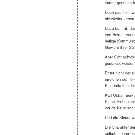
immer genauso ha
Doch das Heimweh 
nie wieder sehen s
Dazu kommt, dass 
ihre Heimat verl
heilige Kommunio
Gewicht ihrer Sü
Aber Gott schickt
gesendet worden 
Er ist nicht der
erreichen den Ki-
Einsamkeit leidet
Karl Oskar merkt 
Pläne. Er beginn
vor de Kälte schü
Und die Kinder w
Die Charakter der
selbstsicherer ge