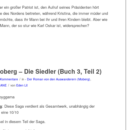
er ein großer Patriot ist, den Aufruf seines Präsidenten hört
 des Nordens beitreten, während Kristina, die immer müder und
 möchte, dass ihr Mann bei ihr und ihren Kindern bleibt. Aber wie
ann, der so stur wie Karl Oskar ist, widersprechen?
berg – Die Siedler (Buch 3, Teil 2)
/
 Kommentare
in
- Der Roman von den Auswanderern (Moberg)
,
/
MANE
von
Eden Lit
byggarna
g
: Diese Saga verdient als Gesamtwerk, unabhängig der
 eine 10/10
l in diesem Teil der Saga.