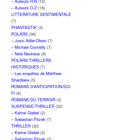
– Auteurs H-N
(12)
– Auteurs O-Z
(18)
LITTERATURE SENTIMENTALE
(7)
PHANTASTIK
(3)
POLARS
(36)
– Jussi Adler-Olsen
(7)
– Michael Connelly
(7)
– Nele Neuhaus
(8)
POLARS/THRILLERS
HISTORIQUES
(7)
– Les enquêtes de Matthew
Shardlake
(5)
ROMANS D'ANTICIPATION/SCI-
FI
(6)
ROMANS DU TERROIR
(3)
SUSPENSE/THRILLER
(32)
– Karine Giebel
(2)
– Sebastian Fitzek
(7)
THRILLER
(32)
– Karine Giebel
(2)
– Sebastian Fitzek
(7)