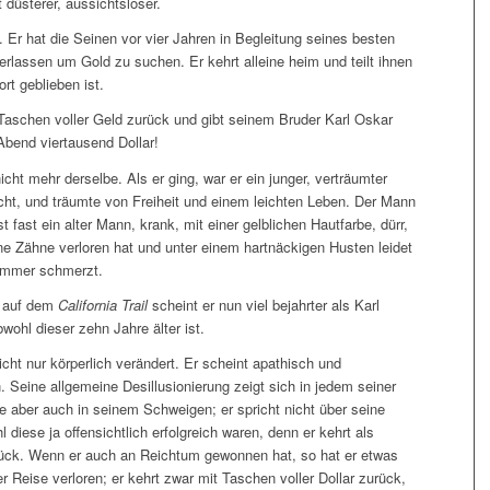
t düsterer, aussichtsloser.
. Er hat die Seinen vor vier Jahren in Begleitung seines besten
erlassen um Gold zu suchen. Er kehrt alleine heim und teilt ihnen
ort geblieben ist.
 Taschen voller Geld zurück und gibt seinem Bruder Karl Oskar
bend viertausend Dollar!
icht mehr derselbe. Als er ging, war er ein junger, verträumter
ht, und träumte von Freiheit und einem leichten Leben. Der Mann
st fast ein alter Mann, krank, mit einer gelblichen Hautfarbe, dürr,
ne Zähne verloren hat und unter einem hartnäckigen Husten leidet
immer schmerzt.
n auf dem
California Trail
scheint er nun viel bejahrter als Karl
wohl dieser zehn Jahre älter ist.
icht nur körperlich verändert. Er scheint apathisch und
 Seine allgemeine Desillusionierung zeigt sich in jedem seiner
e aber auch in seinem Schweigen; er spricht nicht über seine
 diese ja offensichtlich erfolgreich waren, denn er kehrt als
ück. Wenn er auch an Reichtum gewonnen hat, so hat er etwas
r Reise verloren; er kehrt zwar mit Taschen voller Dollar zurück,