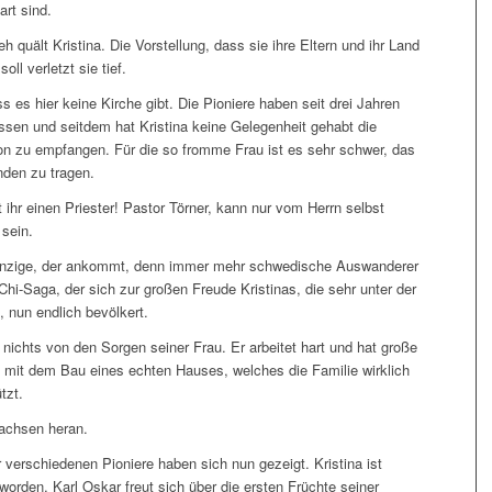
rt sind.
quält Kristina. Die Vorstellung, dass sie ihre Eltern und ihr Land
oll verletzt sie tief.
es hier keine Kirche gibt. Die Pioniere haben seit drei Jahren
assen und seitdem hat Kristina keine Gelegenheit gehabt die
n zu empfangen. Für die so fromme Frau ist es sehr schwer, das
nden zu tragen.
 ihr einen Priester! Pastor Törner, kann nur vom Herrn selbst
sein.
 einzige, der ankommt, denn immer mehr schwedische Auswanderer
Chi-Saga, der sich zur großen Freude Kristinas, die sehr unter der
, nun endlich bevölkert.
nichts von den Sorgen seiner Frau. Er arbeitet hart und hat große
t mit dem Bau eines echten Hauses, welches die Familie wirklich
tzt.
achsen heran.
 verschiedenen Pioniere haben sich nun gezeigt. Kristina ist
worden, Karl Oskar freut sich über die ersten Früchte seiner