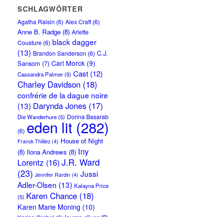
SCHLAGWÖRTER
Agatha Raisin
(6)
Alex Craft
(6)
Anne B. Radge
(8)
Arlette
black dagger
Cousture
(6)
(13)
C.J.
Brandon Sanderson
(6)
Carl Morck
(9)
Sansom
(7)
Cast
(12)
Cassandra Palmer
(5)
Charley Davidson
(18)
confrérie de la dague noire
Darynda Jones
(17)
(13)
Dorina Basarab
Die Wanderhure
(5)
eden lit
(282)
(6)
House of Night
Franck Thilliez
(4)
Iny
(8)
Ilona Andrews
(8)
J.R. Ward
Lorentz
(16)
(23)
Jussi
Jennifer Rardin
(4)
Adler-Olsen
(13)
Kalayna Price
Karen Chance
(18)
(5)
Karen Marie Moning
(10)