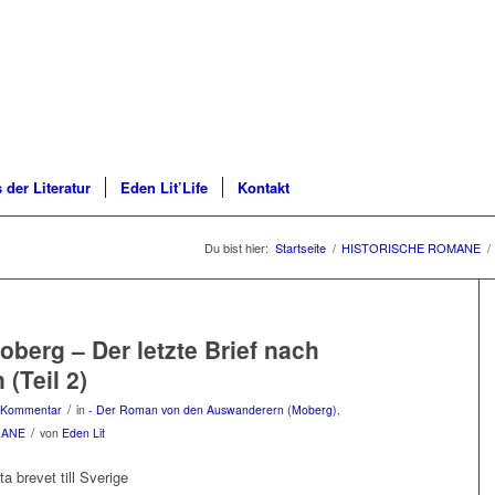
 der Literatur
Eden Lit’Life
Kontakt
Du bist hier:
Startseite
/
HISTORISCHE ROMANE
/
oberg – Der letzte Brief nach
(Teil 2)
/
 Kommentar
in
- Der Roman von den Auswanderern (Moberg)
,
/
MANE
von
Eden Lit
ta brevet till Sverige