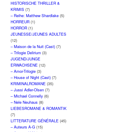
HISTORISCHE THRILLER &
KRIMIS
(7)
– Reihe: Matthew Shardlake
(5)
HORREUR
(1)
HORROR
(1)
JEUNESSE/JEUNES ADULTES
(12)
– Maison de la Nuit (Cast)
(7)
– Trilogie Delirium
(3)
JUGEND/JUNGE
ERWACHSENE
(12)
– Amor-Trilogie
(3)
– House of Night (Cast)
(7)
KRIMINALROMANE
(35)
– Jussi Adler-Olsen
(7)
– Michael Connelly
(6)
– Nele Neuhaus
(8)
LIEBESROMANE & ROMANTIK
(7)
LITTERATURE GÉNÉRALE
(45)
– Auteurs A-G
(15)