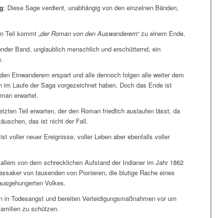
g
: Diese Sage verdient, unabhängig von den einzelnen Bänden,
en Teil kommt „
der Roman von den Auswanderern
“ zu einem Ende.
fender Band, unglaublich menschlich und erschütternd, ein
e.
den Einwanderern erspart und alle dennoch folgen alle weiter dem
h im Laufe der Saga vorgezeichnet haben. Doch das Ende ist
 man erwartet.
tzten Teil erwarten, der den Roman friedlich auslaufen lässt, da
äuschen, das ist nicht der Fall.
 ist voller neuer Ereignisse, voller Leben aber ebenfalls voller
r allem von dem schrecklichen Aufstand der Indianer im Jahr 1862
assaker von tausenden von Pionieren, die blutige Rache eines
ausgehungerten Volkes.
en in Todesangst und bereiten Verteidigungsmaßnahmen vor um
Familien zu schützen.