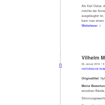
Als Karl Oskar, d
möchte der Armee
ausgelaugter ist,
kann man einem M
Weiterlesen
Vilhelm Mo
/
26. Januar 2016
0
HISTORISCHE RO
Originaltitel
: Ny
Meine Bewertun
einzelnen Bände,
Stimmungswechse