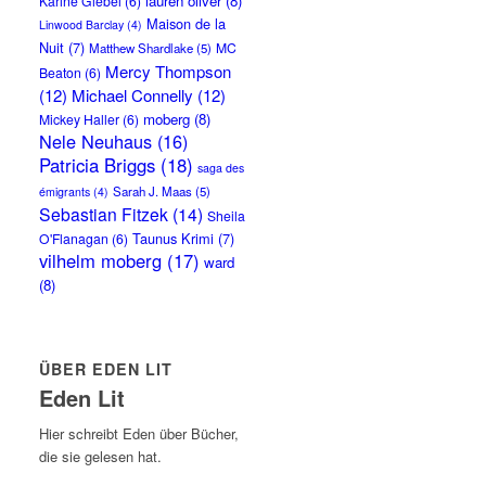
lauren oliver
(8)
Karine Giebel
(6)
Maison de la
Linwood Barclay
(4)
Nuit
(7)
MC
Matthew Shardlake
(5)
Mercy Thompson
Beaton
(6)
(12)
Michael Connelly
(12)
moberg
(8)
Mickey Haller
(6)
Nele Neuhaus
(16)
Patricia Briggs
(18)
saga des
Sarah J. Maas
(5)
émigrants
(4)
Sebastian Fitzek
(14)
Sheila
Taunus Krimi
(7)
O'Flanagan
(6)
vilhelm moberg
(17)
ward
(8)
ÜBER EDEN LIT
Eden Lit
Hier schreibt Eden über Bücher,
die sie gelesen hat.