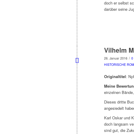
doch er selbst s
darüber seine Ju
Vilhelm M
/
26. Januar 2016
0
HISTORISCHE RO
Originaltitel
: Ny
Meine Bewertun
einzelnen Bände,
Dieses dritte Bu
angesiedelt habe
Karl Oskar und K
doch langsam verb
sind gut, die Zu