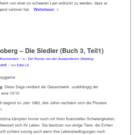
cheint von einer so schweren Last erdrückt zu werden, dass er
gend verloren hat.
Weiterlesen
oberg – Die Siedler (Buch 3, Teil1)
/
 Kommentare
in
- Der Roman von den Auswanderern (Moberg)
,
/
MANE
von
Eden Lit
byggarna
g
: Diese Saga verdient als Gesamtwerk, unabhängig der
 eine 10/10
ch beginnt im Jahr 1983, drei Jahre nachdem sich die Pioniere
n.
ristina kämpfen immer noch mit ihren finanziellen Schwierigkeiten,
essert sich ihr Leben. Sie besitzen nun einige Tiere, die Ernten
kunft scheint sonnig auch wenn ihre Lebensbedingungen noch