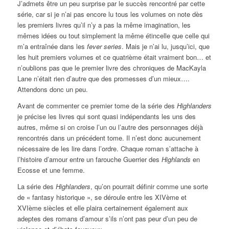
J’admets être un peu surprise par le succès rencontré par cette
série, car si je n’ai pas encore lu tous les volumes on note dès
les premiers livres qu’il n’y a pas la même imagination, les
mêmes idées ou tout simplement la même étincelle que celle qui
m’a entraînée dans les
fever series
. Mais je n’ai lu, jusqu’ici, que
les huit premiers volumes et ce quatrième était vraiment bon… et
n’oublions pas que le premier livre des chroniques de MacKayla
Lane n’était rien d’autre que des promesses d’un mieux….
Attendons donc un peu.
Avant de commenter ce premier tome de la série des
Highlanders
je précise les livres qui sont quasi indépendants les uns des
autres, même si on croise l’un ou l’autre des personnages déjà
rencontrés dans un précédent tome. Il n’est donc aucunement
nécessaire de les lire dans l’ordre. Chaque roman s’attache à
l’histoire d’amour entre un farouche Guerrier des
Highlands
en
Ecosse et une femme.
La série des
Highlanders
, qu’on pourrait définir comme une sorte
de « fantasy historique », se déroule entre les XIVème et
XVIème siècles et elle plaira certainement également aux
adeptes des romans d’amour s’ils n’ont pas peur d’un peu de