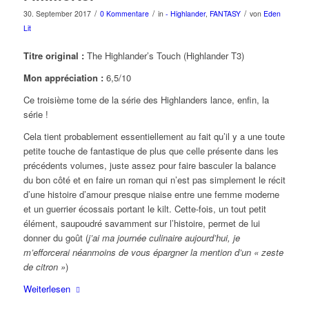
/
/
/
30. September 2017
0 Kommentare
in
- Highlander
,
FANTASY
von
Eden
Lit
Titre original :
The Highlander’s Touch (Highlander T3)
Mon appréciation :
6,5/10
Ce troisième tome de la série des Highlanders lance, enfin, la
série !
Cela tient probablement essentiellement au fait qu’il y a une toute
petite touche de fantastique de plus que celle présente dans les
précédents volumes, juste assez pour faire basculer la balance
du bon côté et en faire un roman qui n’est pas simplement le récit
d’une histoire d’amour presque niaise entre une femme moderne
et un guerrier écossais portant le kilt. Cette-fois, un tout petit
élément, saupoudré savamment sur l’histoire, permet de lui
donner du goût (
j’ai ma journée culinaire aujourd’hui, je
m’efforcerai néanmoins de vous épargner la mention d’un « zeste
de citron »
)
Weiterlesen