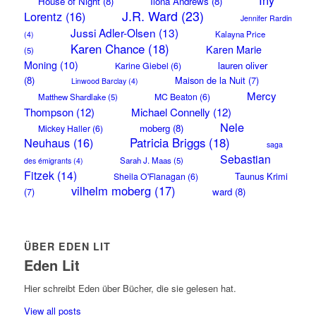
House of Night
(8)
Ilona Andrews
(8)
J.R. Ward
(23)
Lorentz
(16)
Jennifer Rardin
Jussi Adler-Olsen
(13)
Kalayna Price
(4)
Karen Chance
(18)
Karen Marie
(5)
Moning
(10)
lauren oliver
Karine Giebel
(6)
(8)
Maison de la Nuit
(7)
Linwood Barclay
(4)
Mercy
MC Beaton
(6)
Matthew Shardlake
(5)
Thompson
(12)
Michael Connelly
(12)
Nele
moberg
(8)
Mickey Haller
(6)
Neuhaus
(16)
Patricia Briggs
(18)
saga
Sebastian
Sarah J. Maas
(5)
des émigrants
(4)
Fitzek
(14)
Taunus Krimi
Sheila O'Flanagan
(6)
vilhelm moberg
(17)
(7)
ward
(8)
ÜBER EDEN LIT
Eden Lit
Hier schreibt Eden über Bücher, die sie gelesen hat.
View all posts