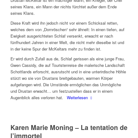
Drustan McKeltar ist ein mächtiger Mann, ein Krieger, der Chef
seines Klans, ein Mann der nichts fürchtet außer dem Ende
seines Klans.
Diese Kraft wird ihn jedoch nicht vor einem Schicksal retten,
welches dem von „Dornröschen“ sehr ähnelt: In einen tiefen, auf
Ewigkeit ausgerichteten Schlaf versenkt, erwacht er nach
fünfhundert Jahren in einer Welt, die nicht mehr dieselbe ist und
in der keine Spur der McKeltars mehr zu finden ist.
Er wird durch Zufall aus de, Schlaf gerissen als eine junge Frau,
Gwen Cassidy, die auf Touristenreise die malerische Landschaft
Schottlands erforscht, ausrutscht und in eine unterirdische Höhle
stürzt wo sie von Drustans breitgebauten, warmen Körper
aufgefangen wird. Die Umstände ermöglichen das Unmögliche
und Drustan erwacht… um festzustellen dass er in einem
Augenblick alles verloren hat.
Weiterlesen
Karen Marie Moning – La tentation de
l’immortel