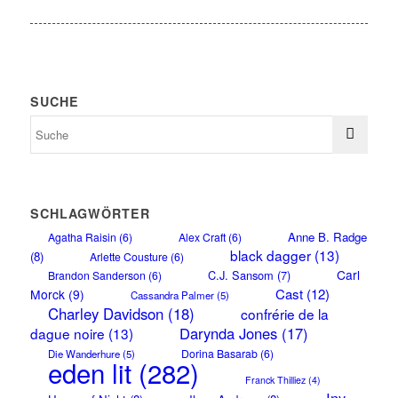
SUCHE
SCHLAGWÖRTER
Anne B. Radge
Agatha Raisin
(6)
Alex Craft
(6)
black dagger
(13)
(8)
Arlette Cousture
(6)
Carl
C.J. Sansom
(7)
Brandon Sanderson
(6)
Cast
(12)
Morck
(9)
Cassandra Palmer
(5)
Charley Davidson
(18)
confrérie de la
Darynda Jones
(17)
dague noire
(13)
Dorina Basarab
(6)
Die Wanderhure
(5)
eden lit
(282)
Franck Thilliez
(4)
Iny