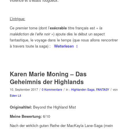
violence et d’ébats fougueux.
L’intrigue:
Ce premier tome (dont l’
exécrable
titre français est «
la
malédiction de l’elfe noir »
) ajoute dès le début un aspect
fantastique, le voyage dans le temps (que nous allons rencontrer
à travers toute la saga) :
Weiterlesen
Karen Marie Moning – Das
Geheimnis der Highlands
/
/
/
10. September 2017
0 Kommentare
in
- Highlander-Saga
,
FANTASY
von
Eden Lit
Originaltitel:
Beyond the Highland Mist
Meine Bewertung:
6/10
Nach der wirklich guten Reihe der MacKayla Lane-Saga (mein