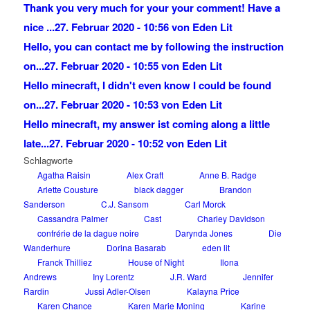
Thank you very much for your your comment! Have a
nice ...
27. Februar 2020 - 10:56 von Eden Lit
Hello, you can contact me by following the instruction
on...
27. Februar 2020 - 10:55 von Eden Lit
Hello minecraft, I didn't even know I could be found
on...
27. Februar 2020 - 10:53 von Eden Lit
Hello minecraft, my answer ist coming along a little
late...
27. Februar 2020 - 10:52 von Eden Lit
Schlagworte
Agatha Raisin
Alex Craft
Anne B. Radge
Arlette Cousture
black dagger
Brandon
Sanderson
C.J. Sansom
Carl Morck
Cassandra Palmer
Cast
Charley Davidson
confrérie de la dague noire
Darynda Jones
Die
Wanderhure
Dorina Basarab
eden lit
Franck Thilliez
House of Night
Ilona
Andrews
Iny Lorentz
J.R. Ward
Jennifer
Rardin
Jussi Adler-Olsen
Kalayna Price
Karen Chance
Karen Marie Moning
Karine