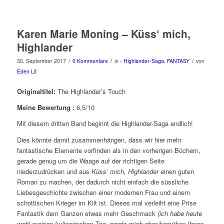
Karen Marie Moning – Küss‘ mich,
Highlander
/
/
/
30. September 2017
0 Kommentare
in
- Highlander-Saga
,
FANTASY
von
Eden Lit
Originaltitel:
The Highlander’s Touch
Meine Bewertung :
6,5/10
Mit diesem dritten Band beginnt die Highlander-Saga endlich!
Dies könnte damit zusammenhängen, dass wir hier mehr
fantastische Elemente vorfinden als in den vorherigen Büchern,
gerade genug um die Waage auf der richtigen Seite
niederzudrücken und aus
Küss’ mich, Highlander
einen guten
Roman zu machen, der dadurch nicht einfach die süssliche
Liebesgeschichte zwischen einer modernen Frau und einem
schottischen Krieger im Kilt ist. Dieses mal verleiht eine Prise
Fantastik dem Ganzen etwas mehr Geschmack
(ich habe heute
wohl meinen kulinarischen Tag, werde mich aber bemühen Ihnen