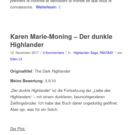
prennent le contrôle et détruisent le monde tel que nous le
connaissons.
Weiterlesen
Karen Marie-Moning – Der dunkle
Highlander
/
/
/
12. November 2017
0 Kommentare
in
- Highlander-Saga
,
FANTASY
von
Eden Lit
Originaltitel
: The Dark Highlander
Meine Bewertung
: 3,5/10
„
Der dunkle Highlander
“ ist die Fortsetzung der „
Liebe des
Highlanders
“ – mit einem dunkleren, beunruhigenderen
Zwillingsbruder. Ich habe das Buch daher ungeduldig geöffnet.
Aber oje, was für ein Seich.
Der Plot: