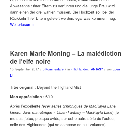
Abwesenheit ihrer Eltern zu verführen und die junge Frau wird
dann einen der drei wählen müssen. Die Hochzeit soll bei der
Rückkehr ihrer Eltern gefeiert werden, egal was kommen mag.
Weiterlesen
Karen Marie Moning – La malédiction
de l’elfe noire
/
/
/
10. September 2017
0 Kommentare
in
- Highlander
,
FANTASY
von
Eden
Lit
Titre original
: Beyond the Highland Mist
Mon appréciation
: 6/10
Après l’excellente
fever series
(
chroniques de MacKayla Lane,
bientôt dans ma rubrique « Urban Fantasy – MacKayla Lane
), je
me suis jetée, presque avide, sur cette autre série de l’auteur,
celle des Highlanders (qui se compose de huit volumes).