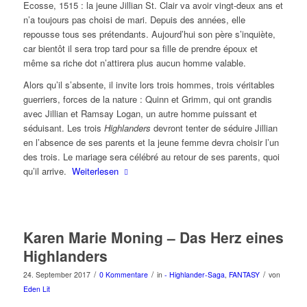
Ecosse, 1515 : la jeune Jillian St. Clair va avoir vingt-deux ans et
n’a toujours pas choisi de mari. Depuis des années, elle
repousse tous ses prétendants. Aujourd’hui son père s’inquiète,
car bientôt il sera trop tard pour sa fille de prendre époux et
même sa riche dot n’attirera plus aucun homme valable.
Alors qu’il s’absente, il invite lors trois hommes, trois véritables
guerriers, forces de la nature : Quinn et Grimm, qui ont grandis
avec Jillian et Ramsay Logan, un autre homme puissant et
séduisant. Les trois
Highlanders
devront tenter de séduire Jillian
en l’absence de ses parents et la jeune femme devra choisir l’un
des trois. Le mariage sera célébré au retour de ses parents, quoi
qu’il arrive.
Weiterlesen
Karen Marie Moning – Das Herz eines
Highlanders
/
/
/
24. September 2017
0 Kommentare
in
- Highlander-Saga
,
FANTASY
von
Eden Lit