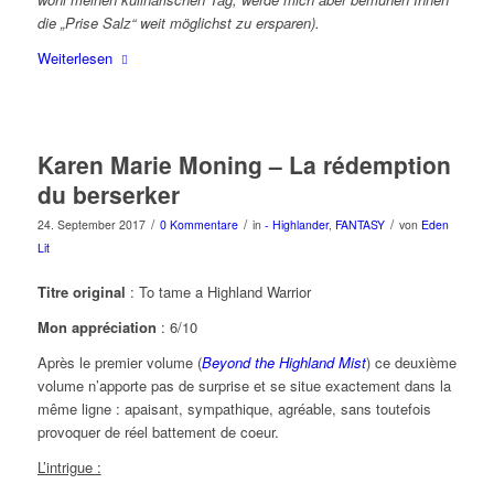
die „Prise Salz“ weit möglichst zu ersparen).
Weiterlesen
Karen Marie Moning – La rédemption
du berserker
/
/
/
24. September 2017
0 Kommentare
in
- Highlander
,
FANTASY
von
Eden
Lit
Titre original
: To tame a Highland Warrior
Mon appréciation
: 6/10
Après le premier volume (
Beyond the Highland Mist
) ce deuxième
volume n’apporte pas de surprise et se situe exactement dans la
même ligne : apaisant, sympathique, agréable, sans toutefois
provoquer de réel battement de coeur.
L’intrigue :