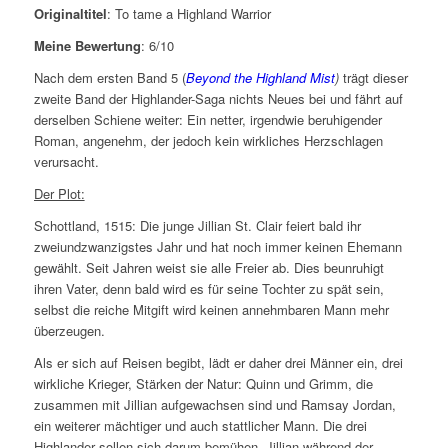
Originaltitel
: To tame a Highland Warrior
Meine Bewertung
: 6/10
Nach dem ersten Band 5 (
Beyond the Highland Mist
)
trägt dieser
zweite Band der Highlander-Saga nichts Neues bei und fährt auf
derselben Schiene weiter: Ein netter, irgendwie beruhigender
Roman, angenehm, der jedoch kein wirkliches Herzschlagen
verursacht.
Der Plot:
Schottland, 1515: Die junge Jillian St. Clair feiert bald ihr
zweiundzwanzigstes Jahr und hat noch immer keinen Ehemann
gewählt. Seit Jahren weist sie alle Freier ab. Dies beunruhigt
ihren Vater, denn bald wird es für seine Tochter zu spät sein,
selbst die reiche Mitgift wird keinen annehmbaren Mann mehr
überzeugen.
Als er sich auf Reisen begibt, lädt er daher drei Männer ein, drei
wirkliche Krieger, Stärken der Natur: Quinn und Grimm, die
zusammen mit Jillian aufgewachsen sind und Ramsay Jordan,
ein weiterer mächtiger und auch stattlicher Mann. Die drei
Highlander sollen sich darum bemühen, Jillian während der