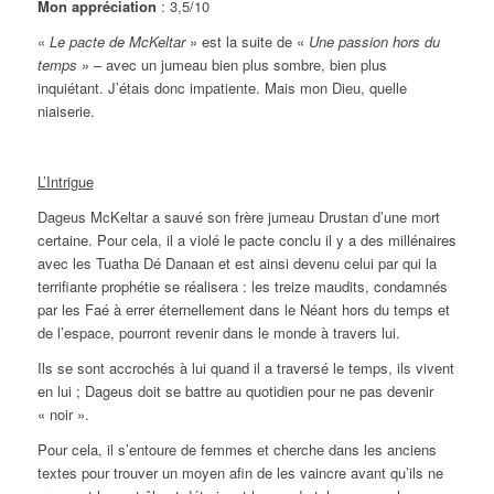
Mon appréciation
: 3,5/10
«
Le pacte de McKeltar
» est la suite de «
Une passion hors du
temps
» – avec un jumeau bien plus sombre, bien plus
inquiétant. J’étais donc impatiente. Mais mon Dieu, quelle
niaiserie.
L’Intrigue
Dageus McKeltar a sauvé son frère jumeau Drustan d’une mort
certaine. Pour cela, il a violé le pacte conclu il y a des millénaires
avec les Tuatha Dé Danaan et est ainsi devenu celui par qui la
terrifiante prophétie se réalisera : les treize maudits, condamnés
par les Faé à errer éternellement dans le Néant hors du temps et
de l’espace, pourront revenir dans le monde à travers lui.
Ils se sont accrochés à lui quand il a traversé le temps, ils vivent
en lui ; Dageus doit se battre au quotidien pour ne pas devenir
« noir ».
Pour cela, il s’entoure de femmes et cherche dans les anciens
textes pour trouver un moyen afin de les vaincre avant qu’ils ne