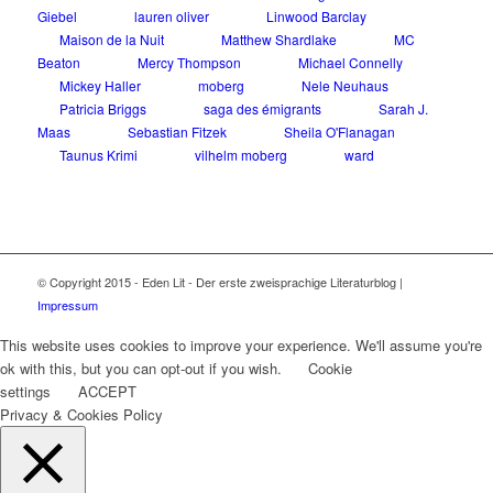
Giebel
lauren oliver
Linwood Barclay
Maison de la Nuit
Matthew Shardlake
MC
Beaton
Mercy Thompson
Michael Connelly
Mickey Haller
moberg
Nele Neuhaus
Patricia Briggs
saga des émigrants
Sarah J.
Maas
Sebastian Fitzek
Sheila O'Flanagan
Taunus Krimi
vilhelm moberg
ward
© Copyright 2015 - Eden Lit - Der erste zweisprachige Literaturblog |
Impressum
This website uses cookies to improve your experience. We'll assume you're
ok with this, but you can opt-out if you wish.
Cookie
settings
ACCEPT
Privacy & Cookies Policy