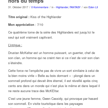
hors du temps
/
/
/
31. Oktober 2017
0 Kommentare
in
- Highlander
,
FANTASY
von
Eden Lit
Titre original :
Kiss of the Highlander
Mon appréciation
: 7/10
Ce quatrième tome de la série des Highlanders est jusqu’ici le
seul qui soit vraiment captivant.
L’intrigue :
Drustan McKeltar est un homme puissant, un guerrier, chef de
son clan, un homme qui ne craint rien si ce n’est de voir son clan
s’éteindre.
Cette force ne l’empêche pas de vivre un sort similaire à celui de
la bien moins virile « Belle au bois dormant » : plongé dans un
sommeil profond qui devait être éternel, il est réveillé après cinq
cents ans dans un monde qui n’est plus le même et dans lequel il
ne reste aucune trace des McKEltar.
C’est une jeune femme, Gwen Cassidy, qui provoque par hasard
son sommeil. En visite touristique dans les paysages