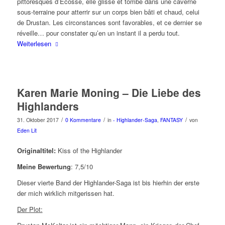
pittoresques d’Ecosse, elle glisse et tombe dans une caverne
sous-terraine pour atterrir sur un corps bien bâti et chaud, celui
de Drustan. Les circonstances sont favorables, et ce dernier se
réveille… pour constater qu’en un instant il a perdu tout.
Weiterlesen
Karen Marie Moning – Die Liebe des
Highlanders
/
/
/
31. Oktober 2017
0 Kommentare
in
- Highlander-Saga
,
FANTASY
von
Eden Lit
Originaltitel:
Kiss of the Highlander
Meine Bewertung
: 7,5/10
Dieser vierte Band der Highlander-Saga ist bis hierhin der erste
der mich wirklich mitgerissen hat.
Der Plot: