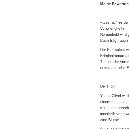
Meine Bewertun
«
Les racines d
Schwierigkeiten, 
Romanheld wird g
Buch trägt, auch
Der Plot selbst w
Kriminalroman (a
Thriller) der von
unvergessliche E
Der Plot:
Yoann Clivel wird
einem öffentlich
mit einem scharf
innerhalb von zwe
eine Blume.
Clivel erkennt d