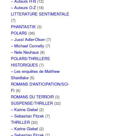
– Auteurs H-N
(12)
– Auteurs O-Z
(18)
LITTERATURE SENTIMENTALE
(7)
PHANTASTIK
(3)
POLARS
(36)
– Jussi Adler-Olsen
(7)
– Michael Connelly
(7)
– Nele Neuhaus
(8)
POLARS/THRILLERS
HISTORIQUES
(7)
– Les enquêtes de Matthew
Shardlake
(5)
ROMANS D'ANTICIPATION/SCI-
FI
(6)
ROMANS DU TERROIR
(3)
SUSPENSE/THRILLER
(32)
– Karine Giebel
(2)
– Sebastian Fitzek
(7)
THRILLER
(32)
– Karine Giebel
(2)
– Sebastian Fitzek
(7)