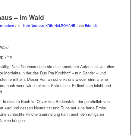
haus – Im Wald
/
/
mmentare
in
- Nele Neuhaus
,
KRIMINALROMANE
von
Eden Lit
 Wald
g
: 7/10
tätigt Nele Neuhaus dass sie eine konstante Autorin ist. Ja, dies
hte Mordakte in der das Duo Pia Kirchhoff – nun Sander – und
stein ermitteln. Dieser Roman schenkt uns wieder einmal eine
, auch wenn wir nicht vom Sofa fallen. Er liest sich leicht und
d.
t in diesem Buch ist Oliver von Bodenstein, der persönlich von
rt wird und dessen Neutralität und Ruhe auf eine harte Probe
 Eine schlechte Kindheitserinnerung kann auch den ruhigsten
anken bringen.