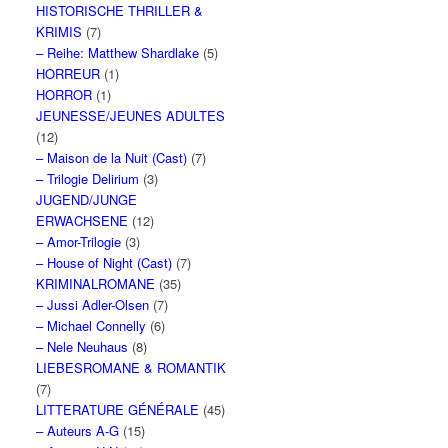
HISTORISCHE THRILLER &
KRIMIS
(7)
– Reihe: Matthew Shardlake
(5)
HORREUR
(1)
HORROR
(1)
JEUNESSE/JEUNES ADULTES
(12)
– Maison de la Nuit (Cast)
(7)
– Trilogie Delirium
(3)
JUGEND/JUNGE
ERWACHSENE
(12)
– Amor-Trilogie
(3)
– House of Night (Cast)
(7)
KRIMINALROMANE
(35)
– Jussi Adler-Olsen
(7)
– Michael Connelly
(6)
– Nele Neuhaus
(8)
LIEBESROMANE & ROMANTIK
(7)
LITTERATURE GÉNÉRALE
(45)
– Auteurs A-G
(15)