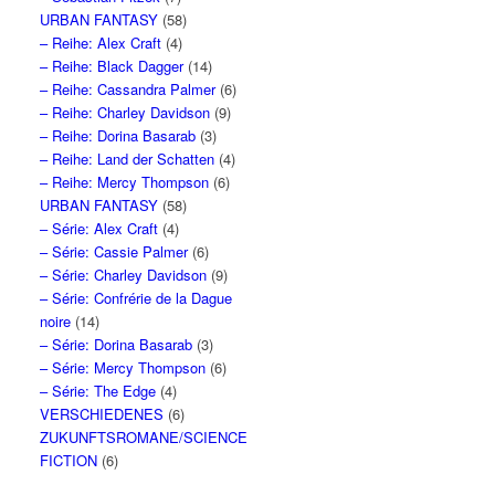
URBAN FANTASY
(58)
– Reihe: Alex Craft
(4)
– Reihe: Black Dagger
(14)
– Reihe: Cassandra Palmer
(6)
– Reihe: Charley Davidson
(9)
– Reihe: Dorina Basarab
(3)
– Reihe: Land der Schatten
(4)
– Reihe: Mercy Thompson
(6)
URBAN FANTASY
(58)
– Série: Alex Craft
(4)
– Série: Cassie Palmer
(6)
– Série: Charley Davidson
(9)
– Série: Confrérie de la Dague
noire
(14)
– Série: Dorina Basarab
(3)
– Série: Mercy Thompson
(6)
– Série: The Edge
(4)
VERSCHIEDENES
(6)
ZUKUNFTSROMANE/SCIENCE
FICTION
(6)