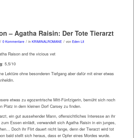
on – Agatha Raisin: Der Tote Tierarzt
/
/
/
0 Kommentare
in
KRIMINALROMANE
von
Eden Lit
atha Raison and the vicious vet
g
: 5,5/10
me Lektüre ohne besonderen Tiefgang aber dafür mit einer etwas
nheldin.
nsere etwas zu egozentrische Mitt-Fünfzigerin, bemüht sich noch
n Platz in dem kleinen Dorf Carsey zu finden.
arzt, ein gut aussehender Mann, offensichtliches Interesse an ihr
 zum Essen einlädt, verwandelt sich Agatha Raisin in ein junges,
n… Doch ihr Flirt dauert nicht lange, denn der Tierarzt wird tot
on bald stellt sich heraus, dass er Opfer eines Mordes wurde.