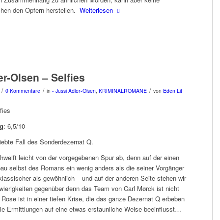
hen den Opfern herstellen.
Weiterlesen
er-Olsen – Selfies
/
/
/
0 Kommentare
in
- Jussi Adler-Olsen
,
KRIMINALROMANE
von
Eden Lit
fies
g
: 6,5/10
 siebte Fall des Sonderdezernat Q.
weift leicht von der vorgegebenen Spur ab, denn auf der einen
fbau selbst des Romans ein wenig anders als die seiner Vorgänger
l klassischer als gewöhnlich – und auf der anderen Seite stehen wir
hwierigkeiten gegenüber denn das Team von Carl Mørck ist nicht
 Rose ist in einer tiefen Krise, die das ganze Dezernat Q erbeben
die Ermittlungen auf eine etwas erstaunliche Weise beeinflusst…