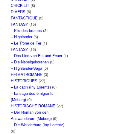
CHICK-LIT
(8)
DIVERS
(6)
FANTASTIQUE
(3)
FANTASY
(15)
– Fils des brumes
(3)
– Highlander
(5)
– Le Trône de Fer
(1)
FANTASY
(15)
– Das Lied von Eis und Feuer
(1)
– Die Nebelgeborenen
(3)
– Highlander-Saga
(5)
HEIMATROMANE
(3)
HISTORIQUES
(27)
– La catin (Iny Lorentz)
(6)
– La saga des émigrants
(Moberg)
(9)
HISTORISCHE ROMANE
(27)
– Der Roman von den
Auswanderern (Moberg)
(9)
– Die Wanderhure (Iny Lorentz)
(6)