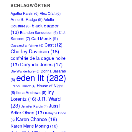
SCHLAGWÖRTER
Agatha Raisin
(6)
Alex Craft
(6)
Anne B. Radge
(8)
Arlette
black dagger
Cousture
(6)
(13)
C.J.
Brandon Sanderson
(6)
Carl Morck
(9)
Sansom
(7)
Cast
(12)
Cassandra Palmer
(5)
Charley Davidson
(18)
confrérie de la dague noire
Darynda Jones
(17)
(13)
Dorina Basarab
Die Wanderhure
(5)
eden lit
(282)
(6)
House of Night
Franck Thilliez
(4)
Iny
(8)
Ilona Andrews
(8)
J.R. Ward
Lorentz
(16)
(23)
Jussi
Jennifer Rardin
(4)
Adler-Olsen
(13)
Kalayna Price
Karen Chance
(18)
(5)
Karen Marie Moning
(10)