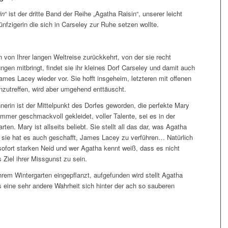
in
“ ist der dritte Band der Reihe „Agatha Raisin“, unserer leicht
ünfzigerin die sich in Carseley zur Ruhe setzen wollte.
 von Ihrer langen Weltreise zurückkehrt, von der sie recht
gen mitbringt, findet sie ihr kleines Dorf Carseley und damit auch
mes Lacey wieder vor. Sie hofft insgeheim, letzteren mit offenen
zutreffen, wird aber umgehend enttäuscht.
erin ist der Mittelpunkt des Dorfes geworden, die perfekte Mary
mmer geschmackvoll gekleidet, voller Talente, sei es in der
ten. Mary ist allseits beliebt. Sie stellt all das dar, was Agatha
 sie hat es auch geschafft, James Lacey zu verführen… Natürlich
sofort starken Neid und wer Agatha kennt weiß, dass es nicht
 Ziel ihrer Missgunst zu sein.
ihrem Wintergarten eingepflanzt, aufgefunden wird stellt Agatha
s eine sehr andere Wahrheit sich hinter der ach so sauberen
.