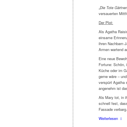
„
Die Tote Gärtner
versauerten Mittf
Der Plot:
Als Agatha Raisin
einsame Erinnerun
ihren Nachbarn Ja
Armen wartend an
Eine neue Bewohn
Fortune: Schön, i
Küche oder im Gar
gerne wäre – und
verspürt Agatha 
angenehm ist das
Als Mary tot, in 
schnell fest, das
Fassade verbarg
Weiterlesen