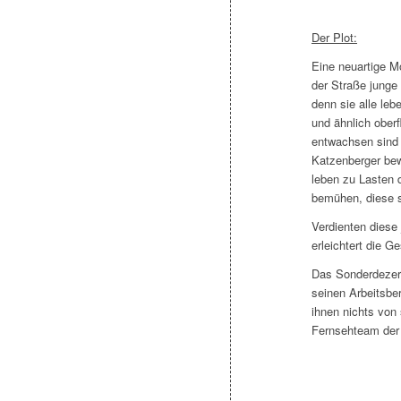
Der Plot:
Eine neuartige M
der Straße junge
denn sie alle leb
und ähnlich ober
entwachsen sind 
Katzenberger bew
leben zu Lasten 
bemühen, diese s
Verdienten diese
erleichtert die G
Das Sonderdezerna
seinen Arbeitsbe
ihnen nichts von
Fernsehteam der