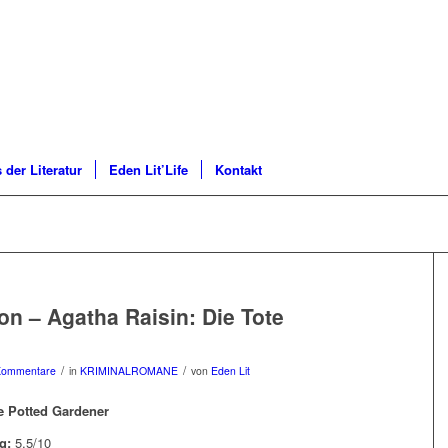
 der Literatur
Eden Lit’Life
Kontakt
on – Agatha Raisin: Die Tote
/
/
Kommentare
in
KRIMINALROMANE
von
Eden Lit
he Potted Gardener
g:
5,5/10