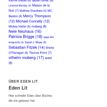
lauren oliver
(8)
Karine Giebel
(6)
Maison de la
Linwood Barclay
(4)
Nuit
(7)
MC
Matthew Shardlake
(5)
Mercy Thompson
Beaton
(6)
(12)
Michael Connelly
(12)
moberg
(8)
Mickey Haller
(6)
Nele Neuhaus
(16)
Patricia Briggs
(18)
saga des
Sarah J. Maas
(5)
émigrants
(4)
Sebastian Fitzek
(14)
Sheila
Taunus Krimi
(7)
O'Flanagan
(6)
vilhelm moberg
(17)
ward
(8)
ÜBER EDEN LIT
Eden Lit
Hier schreibt Eden über Bücher,
die sie gelesen hat.