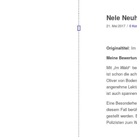
Nele Neu
/
21. Mai 2017
0 Ko
Originaltitel
: Im
Meine Bewertun
Mit „
Im Wald“
bes
ist schon die ac
Oliver von Boden
angenehme Lektüre
ist auch spannen
Eine Besonderhei
diesem Fall berüh
gestellt werden.
Polizisten zum W