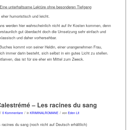
Eine unterhaltsame Lektüre ohne besonderen Tiefgang
 eher humoristisch und leicht.
ns werden hier wahrscheinlich nicht auf ihr Kosten kommen, denn
r erstaunlich gut überdacht doch die Umsetzung sehr einfach und
 klassisch und daher vorhersehbar.
Buches kommt von seiner Heldin, einer unangenehmen Frau,
lich immer darin besteht, sich selbst in ein gutes Licht zu stellen.
larven, das ist für sie eher ein Mittel zum Zweck.
alestrémé – Les racines du sang
/
/
/
0 Kommentare
in
KRIMINALROMANE
von
Eden Lit
 racines du sang (noch nicht auf Deutsch erhältlich)