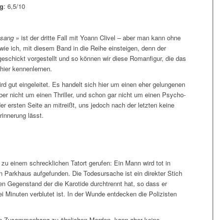
g
: 6,5/10
u sang
» ist der dritte Fall mit Yoann Clivel – aber man kann ohne
wie ich, mit diesem Band in die Reihe einsteigen, denn der
eschickt vorgestellt und so können wir diese Romanfigur, die das
 hier kennenlernen.
ird gut eingeleitet. Es handelt sich hier um einen eher gelungenen
ber nicht um einen Thriller, und schon gar nicht um einen Psycho-
 der ersten Seite an mitreißt, uns jedoch nach der letzten keine
rinnerung lässt.
 zu einem schrecklichen Tatort gerufen: Ein Mann wird tot in
en Parkhaus aufgefunden. Die Todesursache ist ein direkter Stich
en Gegenstand der die Karotide durchtrennt hat, so dass er
i Minuten verblutet ist. In der Wunde entdecken die Polizisten
en Zusammenhang zu ähnlichen Morden, kann aber keine