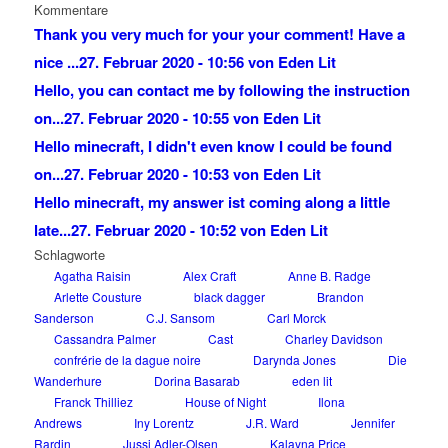
Kommentare
Thank you very much for your your comment! Have a
nice ...
27. Februar 2020 - 10:56 von Eden Lit
Hello, you can contact me by following the instruction
on...
27. Februar 2020 - 10:55 von Eden Lit
Hello minecraft, I didn't even know I could be found
on...
27. Februar 2020 - 10:53 von Eden Lit
Hello minecraft, my answer ist coming along a little
late...
27. Februar 2020 - 10:52 von Eden Lit
Schlagworte
Agatha Raisin
Alex Craft
Anne B. Radge
Arlette Cousture
black dagger
Brandon
Sanderson
C.J. Sansom
Carl Morck
Cassandra Palmer
Cast
Charley Davidson
confrérie de la dague noire
Darynda Jones
Die
Wanderhure
Dorina Basarab
eden lit
Franck Thilliez
House of Night
Ilona
Andrews
Iny Lorentz
J.R. Ward
Jennifer
Rardin
Jussi Adler-Olsen
Kalayna Price