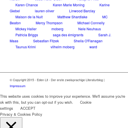
Karen Chance
Karen Marie Moning
Karine
Giebel
lauren oliver
Linwood Barclay
Maison de la Nuit
Matthew Shardlake
MC
Beaton
Mercy Thompson
Michael Connelly
Mickey Haller
moberg
Nele Neuhaus
Patricia Briggs
saga des émigrants
Sarah J.
Maas
Sebastian Fitzek
Sheila O'Flanagan
Taunus Krimi
vilhelm moberg
ward
© Copyright 2015 - Eden Lit - Der erste zweisprachige Literaturblog |
Impressum
This website uses cookies to improve your experience. We'll assume you're
ok with this, but you can opt-out if you wish.
Cookie
settings
ACCEPT
Privacy & Cookies Policy