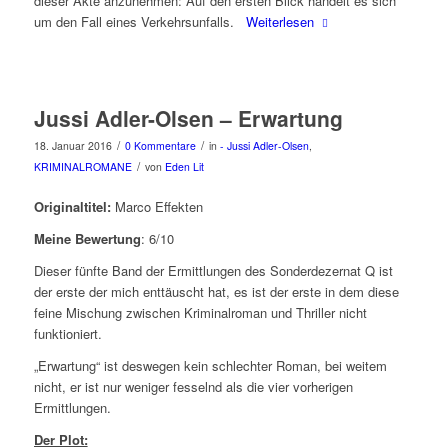
dieser Akte anzunehmen: Auf den ersten Blick handelt es sich
um den Fall eines Verkehrsunfalls.
Weiterlesen
Jussi Adler-Olsen – Erwartung
/
/
18. Januar 2016
0 Kommentare
in
- Jussi Adler-Olsen
,
/
KRIMINALROMANE
von
Eden Lit
Originaltitel:
Marco Effekten
Meine Bewertung
: 6/10
Dieser fünfte Band der Ermittlungen des Sonderdezernat Q ist
der erste der mich enttäuscht hat, es ist der erste in dem diese
feine Mischung zwischen Kriminalroman und Thriller nicht
funktioniert.
„Erwartung“ ist deswegen kein schlechter Roman, bei weitem
nicht, er ist nur weniger fesselnd als die vier vorherigen
Ermittlungen.
Der Plot: