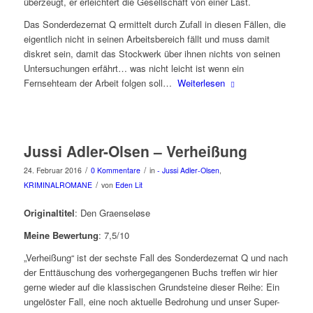
überzeugt, er erleichtert die Gesellschaft von einer Last.
Das Sonderdezernat Q ermittelt durch Zufall in diesen Fällen, die
eigentlich nicht in seinen Arbeitsbereich fällt und muss damit
diskret sein, damit das Stockwerk über ihnen nichts von seinen
Untersuchungen erfährt… was nicht leicht ist wenn ein
Fernsehteam der Arbeit folgen soll…
Weiterlesen
Jussi Adler-Olsen – Verheißung
/
/
24. Februar 2016
0 Kommentare
in
- Jussi Adler-Olsen
,
/
KRIMINALROMANE
von
Eden Lit
Originaltitel
: Den Graenseløse
Meine Bewertung
: 7,5/10
„Verheißung“ ist der sechste Fall des Sonderdezernat Q und nach
der Enttäuschung des vorhergegangenen Buchs treffen wir hier
gerne wieder auf die klassischen Grundsteine dieser Reihe: Ein
ungelöster Fall, eine noch aktuelle Bedrohung und unser Super-