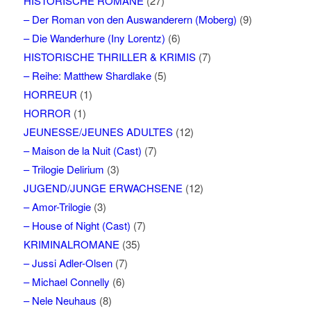
HISTORISCHE ROMANE
(27)
– Der Roman von den Auswanderern (Moberg)
(9)
– Die Wanderhure (Iny Lorentz)
(6)
HISTORISCHE THRILLER & KRIMIS
(7)
– Reihe: Matthew Shardlake
(5)
HORREUR
(1)
HORROR
(1)
JEUNESSE/JEUNES ADULTES
(12)
– Maison de la Nuit (Cast)
(7)
– Trilogie Delirium
(3)
JUGEND/JUNGE ERWACHSENE
(12)
– Amor-Trilogie
(3)
– House of Night (Cast)
(7)
KRIMINALROMANE
(35)
– Jussi Adler-Olsen
(7)
– Michael Connelly
(6)
– Nele Neuhaus
(8)