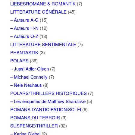
LIEBESROMANE & ROMANTIK
(7)
LITTERATURE GÉNÉRALE
(45)
– Auteurs A-G
(15)
– Auteurs H-N
(12)
– Auteurs O-Z
(18)
LITTERATURE SENTIMENTALE
(7)
PHANTASTIK
(3)
POLARS
(36)
– Jussi Adler-Olsen
(7)
– Michael Connelly
(7)
– Nele Neuhaus
(8)
POLARS/THRILLERS HISTORIQUES
(7)
– Les enquêtes de Matthew Shardlake
(5)
ROMANS D'ANTICIPATION/SCI-FI
(6)
ROMANS DU TERROIR
(3)
SUSPENSE/THRILLER
(32)
– Karine Giebel
(2)