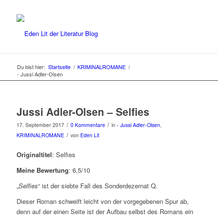
Du bist hier:
Startseite
/
KRIMINALROMANE
/
- Jussi Adler-Olsen
Jussi Adler-Olsen – Selfies
/
/
17. September 2017
0 Kommentare
in
- Jussi Adler-Olsen
,
/
KRIMINALROMANE
von
Eden Lit
Originaltitel
: Selfies
Meine Bewertung
: 6,5/10
„
Selfies
“ ist der siebte Fall des Sonderdezernat Q.
Dieser Roman schweift leicht von der vorgegebenen Spur ab,
denn auf der einen Seite ist der Aufbau selbst des Romans ein