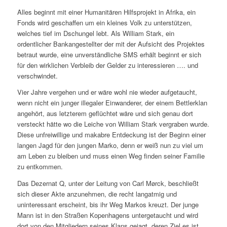
Alles beginnt mit einer Humanitären Hilfsprojekt in Afrika, ein
Fonds wird geschaffen um ein kleines Volk zu unterstützen,
welches tief im Dschungel lebt. Als William Stark, ein
ordentlicher Bankangestellter der mit der Aufsicht des Projektes
betraut wurde, eine unverständliche SMS erhält beginnt er sich
für den wirklichen Verbleib der Gelder zu interessieren …. und
verschwindet.
Vier Jahre vergehen und er wäre wohl nie wieder aufgetaucht,
wenn nicht ein junger illegaler Einwanderer, der einem Bettlerklan
angehört, aus letzterem geflüchtet wäre und sich genau dort
versteckt hätte wo die Leiche von William Stark vergraben wurde.
Diese unfreiwillige und makabre Entdeckung ist der Beginn einer
langen Jagd für den jungen Marko, denn er weiß nun zu viel um
am Leben zu bleiben und muss einen Weg finden seiner Familie
zu entkommen.
Das Dezernat Q, unter der Leitung von Carl Mørck, beschließt
sich dieser Akte anzunehmen, die recht langatmig und
uninteressant erscheint, bis ihr Weg Markos kreuzt. Der junge
Mann ist in den Straßen Kopenhagens untergetaucht und wird
dort von den Mitgliedern seines Klans gejagt, deren Ziel es ist,