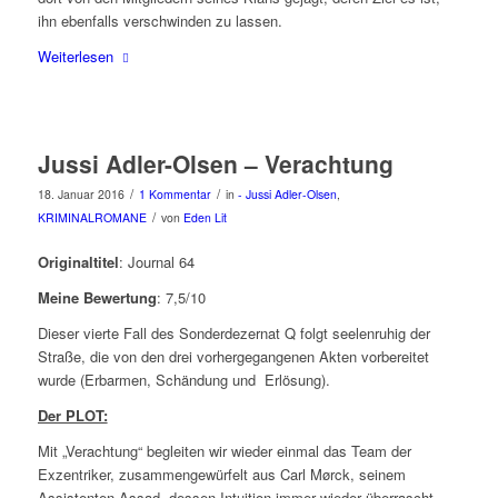
ihn ebenfalls verschwinden zu lassen.
Weiterlesen
Jussi Adler-Olsen – Verachtung
/
/
18. Januar 2016
1 Kommentar
in
- Jussi Adler-Olsen
,
/
KRIMINALROMANE
von
Eden Lit
Originaltitel
: Journal 64
Meine Bewertung
: 7,5/10
Dieser vierte Fall des Sonderdezernat Q folgt seelenruhig der
Straße, die von den drei vorhergegangenen Akten vorbereitet
wurde (Erbarmen, Schändung und Erlösung).
Der PLOT:
Mit „Verachtung“ begleiten wir wieder einmal das Team der
Exzentriker, zusammengewürfelt aus Carl Mørck, seinem
Assistenten Assad, dessen Intuition immer wieder überrascht