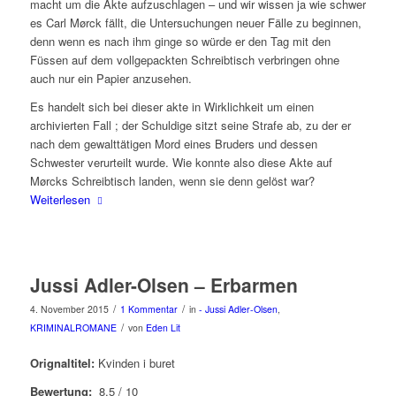
macht um die Akte aufzuschlagen – und wir wissen ja wie schwer
es Carl Mørck fällt, die Untersuchungen neuer Fälle zu beginnen,
denn wenn es nach ihm ginge so würde er den Tag mit den
Füssen auf dem vollgepackten Schreibtisch verbringen ohne
auch nur ein Papier anzusehen.
Es handelt sich bei dieser akte in Wirklichkeit um einen
archivierten Fall ; der Schuldige sitzt seine Strafe ab, zu der er
nach dem gewalttätigen Mord eines Bruders und dessen
Schwester verurteilt wurde. Wie konnte also diese Akte auf
Mørcks Schreibtisch landen, wenn sie denn gelöst war?
Weiterlesen
Jussi Adler-Olsen – Erbarmen
/
/
4. November 2015
1 Kommentar
in
- Jussi Adler-Olsen
,
/
KRIMINALROMANE
von
Eden Lit
Orignaltitel:
Kvinden i buret
Bewertung:
8,5 / 10