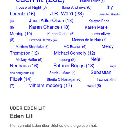
Franck Thilliez
(4)
Iny
House of Night
(8)
Ilona Andrews
(8)
J.R. Ward
(23)
Lorentz
(16)
Jennifer Rardin
Jussi Adler-Olsen
(13)
Kalayna Price
(4)
Karen Chance
(18)
Karen Marie
(5)
Moning
(10)
lauren oliver
Karine Giebel
(6)
(8)
Maison de la Nuit
(7)
Linwood Barclay
(4)
Mercy
MC Beaton
(6)
Matthew Shardlake
(5)
Thompson
(12)
Michael Connelly
(12)
Nele
moberg
(8)
Mickey Haller
(6)
Neuhaus
(16)
Patricia Briggs
(18)
saga
Sebastian
Sarah J. Maas
(5)
des émigrants
(4)
Fitzek
(14)
Taunus Krimi
Sheila O'Flanagan
(6)
vilhelm moberg
(17)
(7)
ward
(8)
ÜBER EDEN LIT
Eden Lit
Hier schreibt Eden über Bücher, die sie gelesen hat.