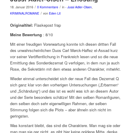
/
/
18. Januar 2016
0 Kommentare
in
- Jussi Adler-Olsen
,
/
KRIMINALROMANE
von
Eden Lit
Originaltitel:
Flaskepost frap
Meine Bewertung
: 8/10
Mit einer freudigen Vorerwartung konnte ich diesen dritten Fall
des unwahrscheinlichen Duos Carl Mørck-Haffez el-Assad kurz
vor seiner Veröffentlichung in Frankreich lesen und so die neue
Ermittlung des Sonderdezernat Q verfolgen, in dem nun ja auch
Rose, die Sekretärin mit dem etwas anderen Charakter, mitwirkt.
Wieder einmal unterscheidet sich der neue Fall des Dezernat Q
sich ganz klar von den vorherigen Untersuchungen („Erbarmen“
und „Schändung“) und das ist es wohl was ich an diesem Autor
und der Serie besonders schätze! Mit den selben Romanfiguren,
dem selben doch sehr eigenwilligen Rahmen, der selben
Stimmung folgen sich die Plots – aber ähneln sich nicht im
geringsten.
Was konstant bleibt, das sind die Charaktere. Man mag sie oder
man mag sie gar nicht, es gibt hier keine goldene Mitte, denke