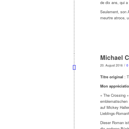
de dix ans, qui a
Seulement, son A
meurtre atroce,
Michael C
/
20. August 2016
0
Titre original
: 
Mon appréciati
« The Crossing »
emblematischen 
auf Mickey Halle
Lieblings-Romanhe
Dieser Roman ist 
die anderen Büch