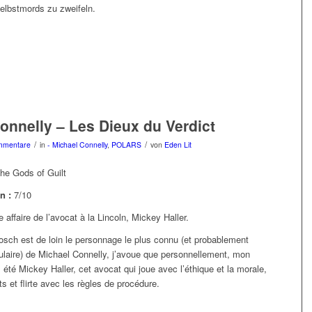
lbstmords zu zweifeln.
onnelly – Les Dieux du Verdict
/
/
mmentare
in
- Michael Connelly
,
POLARS
von
Eden Lit
he Gods of Guilt
n :
7/10
 affaire de l’avocat à la Lincoln, Mickey Haller.
sch est de loin le personnage le plus connu (et probablement
pulaire) de Michael Connelly, j’avoue que personnellement, mon
s été Mickey Haller, cet avocat qui joue avec l’éthique et la morale,
s et flirte avec les règles de procédure.