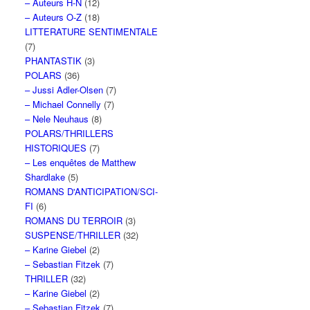
– Auteurs H-N
(12)
– Auteurs O-Z
(18)
LITTERATURE SENTIMENTALE
(7)
PHANTASTIK
(3)
POLARS
(36)
– Jussi Adler-Olsen
(7)
– Michael Connelly
(7)
– Nele Neuhaus
(8)
POLARS/THRILLERS
HISTORIQUES
(7)
– Les enquêtes de Matthew
Shardlake
(5)
ROMANS D'ANTICIPATION/SCI-
FI
(6)
ROMANS DU TERROIR
(3)
SUSPENSE/THRILLER
(32)
– Karine Giebel
(2)
– Sebastian Fitzek
(7)
THRILLER
(32)
– Karine Giebel
(2)
– Sebastian Fitzek
(7)