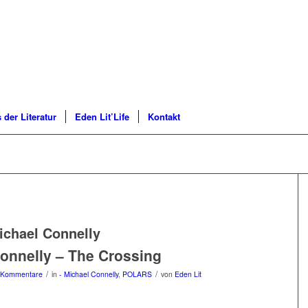
 der Literatur
Eden Lit’Life
Kontakt
ichael Connelly
onnelly – The Crossing
/
/
 Kommentare
in
- Michael Connelly
,
POLARS
von
Eden Lit