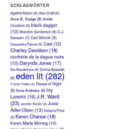
SCHLAGWÖRTER
Agatha Raisin
(6)
Alex Craft
(6)
Anne B. Radge
(8)
Arlette
black dagger
Cousture
(6)
(13)
C.J.
Brandon Sanderson
(6)
Carl Morck
(9)
Sansom
(7)
Cast
(12)
Cassandra Palmer
(5)
Charley Davidson
(18)
confrérie de la dague noire
Darynda Jones
(17)
(13)
Dorina Basarab
Die Wanderhure
(5)
eden lit
(282)
(6)
House of Night
Franck Thilliez
(4)
Iny
(8)
Ilona Andrews
(8)
J.R. Ward
Lorentz
(16)
(23)
Jussi
Jennifer Rardin
(4)
Adler-Olsen
(13)
Kalayna Price
Karen Chance
(18)
(5)
Karen Marie Moning
(10)