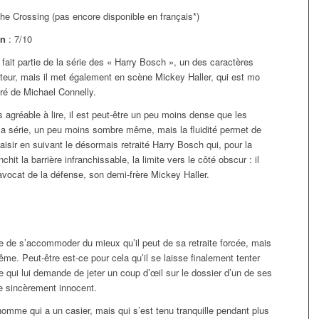
The Crossing (pas encore disponible en français*)
on
: 7/10
fait partie de la série des « Harry Bosch », un des caractères
uteur, mais il met également en scène Mickey Haller, qui est mo
ré de Michael Connelly.
 agréable à lire, il est peut-être un peu moins dense que les
la série, un peu moins sombre même, mais la fluidité permet de
laisir en suivant le désormais retraité Harry Bosch qui, pour la
nchit la barrière infranchissable, la limite vers le côté obscur : il
 avocat de la défense, son demi-frère Mickey Haller.
e de s’accommoder du mieux qu’il peut de sa retraite forcée, mais
même. Peut-être est-ce pour cela qu’il se laisse finalement tenter
e qui lui demande de jeter un coup d’œil sur le dossier d’un de ses
se sincèrement innocent.
homme qui a un casier, mais qui s’est tenu tranquille pendant plus