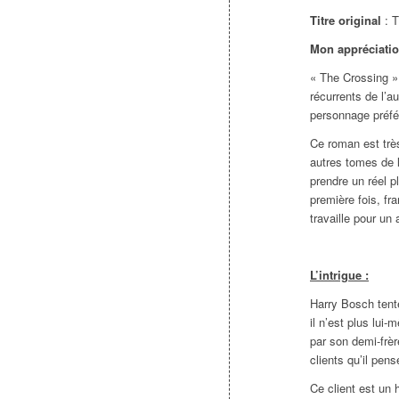
Titre original
: 
Mon appréciati
« The Crossing » 
récurrents de l’a
personnage préfé
Ce roman est très
autres tomes de 
prendre un réel p
première fois, fra
travaille pour un
L’intrigue :
Harry Bosch tent
il n’est plus lui-
par son demi-frèr
clients qu’il pen
Ce client est un 