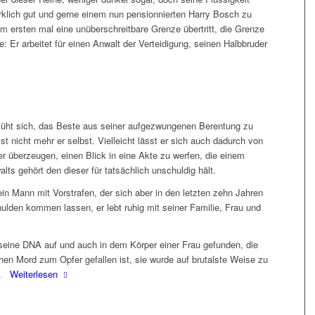
irklich gut und gerne einem nun pensionnierten Harry Bosch zu
um ersten mal eine unüberschreitbare Grenze übertritt, die Grenze
te: Er arbeitet für einen Anwalt der Verteidigung, seinen Halbbruder
üht sich, das Beste aus seiner aufgezwungenen Berentung zu
st nicht mehr er selbst. Vielleicht lässt er sich auch dadurch von
r überzeugen, einen Blick in eine Akte zu werfen, die einem
lts gehört den dieser für tatsächlich unschuldig hält.
 ein Mann mit Vorstrafen, der sich aber in den letzten zehn Jahren
hulden kommen lassen, er lebt ruhig mit seiner Familie, Frau und
eine DNA auf und auch in dem Körper einer Frau gefunden, die
hen Mord zum Opfer gefallen ist, sie wurde auf brutalste Weise zu
n.
Weiterlesen