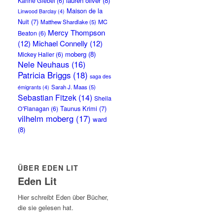
lauren oliver
(8)
Karine Giebel
(6)
Maison de la
Linwood Barclay
(4)
Nuit
(7)
MC
Matthew Shardlake
(5)
Mercy Thompson
Beaton
(6)
(12)
Michael Connelly
(12)
moberg
(8)
Mickey Haller
(6)
Nele Neuhaus
(16)
Patricia Briggs
(18)
saga des
Sarah J. Maas
(5)
émigrants
(4)
Sebastian Fitzek
(14)
Sheila
Taunus Krimi
(7)
O'Flanagan
(6)
vilhelm moberg
(17)
ward
(8)
ÜBER EDEN LIT
Eden Lit
Hier schreibt Eden über Bücher,
die sie gelesen hat.