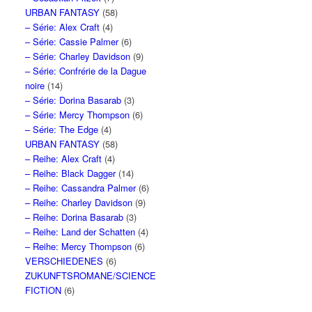
URBAN FANTASY
(58)
– Série: Alex Craft
(4)
– Série: Cassie Palmer
(6)
– Série: Charley Davidson
(9)
– Série: Confrérie de la Dague
noire
(14)
– Série: Dorina Basarab
(3)
– Série: Mercy Thompson
(6)
– Série: The Edge
(4)
URBAN FANTASY
(58)
– Reihe: Alex Craft
(4)
– Reihe: Black Dagger
(14)
– Reihe: Cassandra Palmer
(6)
– Reihe: Charley Davidson
(9)
– Reihe: Dorina Basarab
(3)
– Reihe: Land der Schatten
(4)
– Reihe: Mercy Thompson
(6)
VERSCHIEDENES
(6)
ZUKUNFTSROMANE/SCIENCE
FICTION
(6)