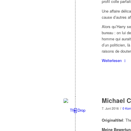
profil colle parfa
Une affaire délic
cause d’autres af
Alors qu’Harry s
bureau : on lui d
homme qui aurait 
d’un politicien, l
raisons de douter
Weiterlesen
Michael C
/
7. Juni 2016
0 Ko
Originaltitel
: Th
Meine Bewertun