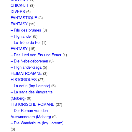
CHICK-LIT
(8)
DIVERS
(6)
FANTASTIQUE
(3)
FANTASY
(15)
– Fils des brumes
(3)
– Highlander
(5)
– Le Trône de Fer
(1)
FANTASY
(15)
– Das Lied von Eis und Feuer
(1)
– Die Nebelgeborenen
(3)
– Highlander-Saga
(5)
HEIMATROMANE
(3)
HISTORIQUES
(27)
– La catin (Iny Lorentz)
(6)
– La saga des émigrants
(Moberg)
(9)
HISTORISCHE ROMANE
(27)
– Der Roman von den
Auswanderern (Moberg)
(9)
– Die Wanderhure (Iny Lorentz)
(6)