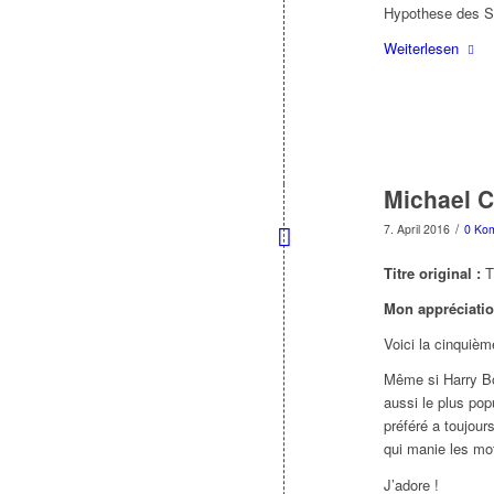
Hypothese des Se
Weiterlesen
Michael C
/
7. April 2016
0 Ko
Titre original :
T
Mon appréciatio
Voici la cinquième
Même si Harry Bo
aussi le plus po
préféré a toujour
qui manie les mot
J’adore !