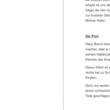
erlaubt es uns w
folgen der hier z
zur finsteren Sei
Mickey Haller.
Der Plot:
Harry Bosch bem
machen, aber er i
seinem Halbbrude
Klienten des Anwa
Dieser Klient ist
nichts hat zu Sc
Kindern.
Doch nun wurde s
einem schrecklic
Tode geschlage