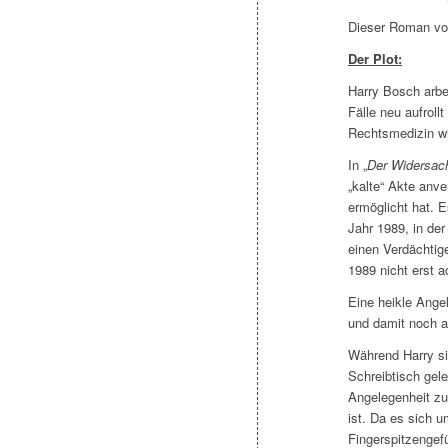
Dieser Roman von
Der Plot:
Harry Bosch arbe
Fälle neu aufrol
Rechtsmedizin w
In „
Der Widersac
„kalte“ Akte anv
ermöglicht hat. 
Jahr 1989, in de
einen Verdächtige
1989 nicht erst 
Eine heikle Ange
und damit noch a
Während Harry si
Schreibtisch geleg
Angelegenheit zu
ist. Da es sich u
Fingerspitzengef