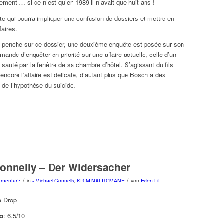
itement … si ce n’est qu’en 1989 il n’avait que huit ans !
ate qui pourra impliquer une confusion de dossiers et mettre en
faires.
e penche sur ce dossier, une deuxième enquête est posée sur son
emande d’enquêter en priorité sur une affaire actuelle, celle d’un
sauté par la fenêtre de sa chambre d’hôtel. S’agissant du fils
à encore l’affaire est délicate, d’autant plus que Bosch a des
 de l’hypothèse du suicide.
onnelly – Der Widersacher
/
/
mmentare
in
- Michael Connelly
,
KRIMINALROMANE
von
Eden Lit
e Drop
g
: 6,5/10