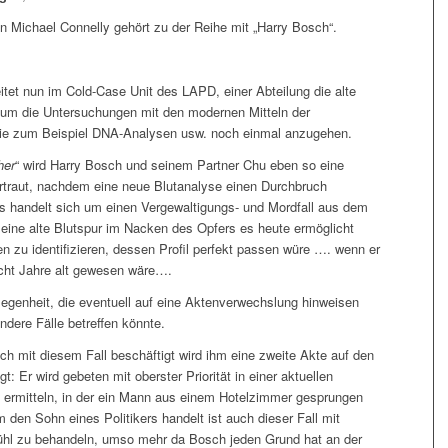
 Michael Connelly gehört zu der Reihe mit „Harry Bosch“.
itet nun im Cold-Case Unit des LAPD, einer Abteilung die alte
lt um die Untersuchungen mit den modernen Mitteln der
ie zum Beispiel DNA-Analysen usw. noch einmal anzugehen.
her
“ wird Harry Bosch und seinem Partner Chu eben so eine
ertraut, nachdem eine neue Blutanalyse einen Durchbruch
Es handelt sich um einen Vergewaltigungs- und Mordfall aus dem
r eine alte Blutspur im Nacken des Opfers es heute ermöglicht
n zu identifizieren, dessen Profil perfekt passen würe …. wenn er
acht Jahre alt gewesen wäre….
legenheit, die eventuell auf eine Aktenverwechslung hinweisen
ndere Fälle betreffen könnte.
ch mit diesem Fall beschäftigt wird ihm eine zweite Akte auf den
t: Er wird gebeten mit oberster Priorität in einer aktuellen
 ermitteln, in der ein Mann aus einem Hotelzimmer gesprungen
m den Sohn eines Politikers handelt ist auch dieser Fall mit
ühl zu behandeln, umso mehr da Bosch jeden Grund hat an der