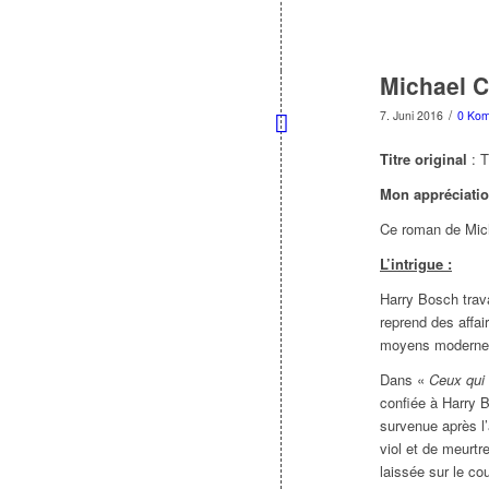
Michael C
/
7. Juni 2016
0 Ko
Titre original
: 
Mon appréciati
Ce roman de Micha
L’intrigue :
Harry Bosch trava
reprend des affai
moyens modernes,
Dans «
Ceux qui
confiée à Harry 
survenue après l’
viol et de meurtr
laissée sur le co