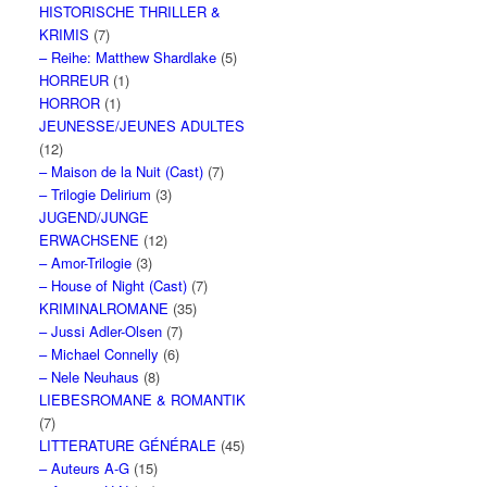
HISTORISCHE THRILLER &
KRIMIS
(7)
– Reihe: Matthew Shardlake
(5)
HORREUR
(1)
HORROR
(1)
JEUNESSE/JEUNES ADULTES
(12)
– Maison de la Nuit (Cast)
(7)
– Trilogie Delirium
(3)
JUGEND/JUNGE
ERWACHSENE
(12)
– Amor-Trilogie
(3)
– House of Night (Cast)
(7)
KRIMINALROMANE
(35)
– Jussi Adler-Olsen
(7)
– Michael Connelly
(6)
– Nele Neuhaus
(8)
LIEBESROMANE & ROMANTIK
(7)
LITTERATURE GÉNÉRALE
(45)
– Auteurs A-G
(15)