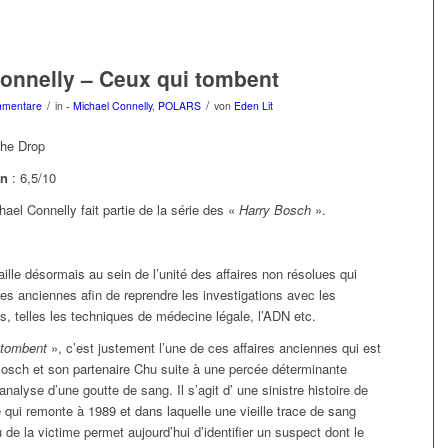
onnelly – Ceux qui tombent
/
/
mmentare
in
- Michael Connelly
,
POLARS
von
Eden Lit
The Drop
on
: 6,5/10
el Connelly fait partie de la série des «
Harry Bosch
».
ille désormais au sein de l’unité des affaires non résolues qui
res anciennes afin de reprendre les investigations avec les
 telles les techniques de médecine légale, l’ADN etc.
 tombent
», c’est justement l’une de ces affaires anciennes qui est
Bosch et son partenaire Chu suite à une percée déterminante
analyse d’une goutte de sang. Il s’agit d’ une sinistre histoire de
e qui remonte à 1989 et dans laquelle une vieille trace de sang
u de la victime permet aujourd’hui d’identifier un suspect dont le