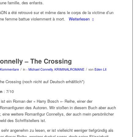
 une famille, des enfants.
DN a été retrouvé sur et même dans le corps de la victime d’un
 une femme battue violemment à mort.
Weiterlesen
onnelly – The Crossing
/
/
 Kommentare
in
- Michael Connelly
,
KRIMINALROMANE
von
Eden Lit
The Crossing (noch nicht auf Deutsch erhältlich*)
on
: 7/10
 ist ein Roman der « Harry Bosch »- Reihe, einer der
Romanfiguren des Autoren. Wir stoßen in diesem Buch aber auch
r, eine weitere Romanfigur Connellys, der auch mein persönlicher
ld des Schriftstellers ist.
sehr angenehm zu lesen, er ist vielleicht weniger tiefgründig als
er dieser Reihe, weniger dunkel sogar, doch seine Flüssigkeit