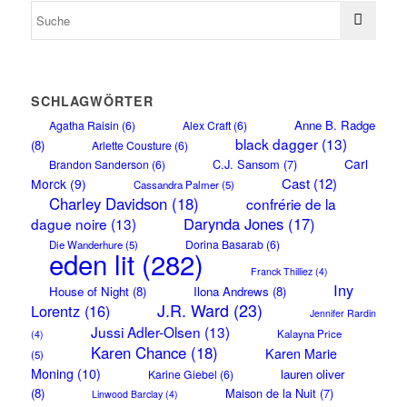
SCHLAGWÖRTER
Anne B. Radge
Agatha Raisin
(6)
Alex Craft
(6)
black dagger
(13)
(8)
Arlette Cousture
(6)
Carl
C.J. Sansom
(7)
Brandon Sanderson
(6)
Cast
(12)
Morck
(9)
Cassandra Palmer
(5)
Charley Davidson
(18)
confrérie de la
Darynda Jones
(17)
dague noire
(13)
Dorina Basarab
(6)
Die Wanderhure
(5)
eden lit
(282)
Franck Thilliez
(4)
Iny
House of Night
(8)
Ilona Andrews
(8)
J.R. Ward
(23)
Lorentz
(16)
Jennifer Rardin
Jussi Adler-Olsen
(13)
Kalayna Price
(4)
Karen Chance
(18)
Karen Marie
(5)
Moning
(10)
lauren oliver
Karine Giebel
(6)
(8)
Maison de la Nuit
(7)
Linwood Barclay
(4)