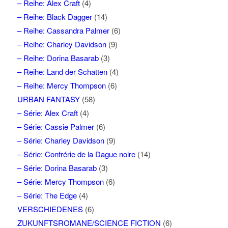
– Reihe: Alex Craft
(4)
– Reihe: Black Dagger
(14)
– Reihe: Cassandra Palmer
(6)
– Reihe: Charley Davidson
(9)
– Reihe: Dorina Basarab
(3)
– Reihe: Land der Schatten
(4)
– Reihe: Mercy Thompson
(6)
URBAN FANTASY
(58)
– Série: Alex Craft
(4)
– Série: Cassie Palmer
(6)
– Série: Charley Davidson
(9)
– Série: Confrérie de la Dague noire
(14)
– Série: Dorina Basarab
(3)
– Série: Mercy Thompson
(6)
– Série: The Edge
(4)
VERSCHIEDENES
(6)
ZUKUNFTSROMANE/SCIENCE FICTION
(6)