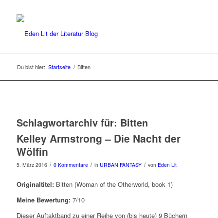
Du bist hier:
Startseite
/
Bitten
Schlagwortarchiv für:
Bitten
Kelley Armstrong – Die Nacht der
Wölfin
/
/
/
5. März 2016
0 Kommentare
in
URBAN FANTASY
von
Eden Lit
Originaltitel:
Bitten (Woman of the Otherworld, book 1)
Meine Bewertung:
7/10
Dieser Auftaktband zu einer Reihe von (bis heute) 9 Büchern