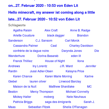
on...
27. Februar 2020 - 10:53 von Eden Lit
Hello minecraft, my answer ist coming along a little
late...
27. Februar 2020 - 10:52 von Eden Lit
Schlagworte
Agatha Raisin
Alex Craft
Anne B. Radge
Arlette Cousture
black dagger
Brandon
Sanderson
C.J. Sansom
Carl Morck
Cassandra Palmer
Cast
Charley Davidson
confrérie de la dague noire
Darynda Jones
Die
Wanderhure
Dorina Basarab
eden lit
Franck Thilliez
House of Night
Ilona
Andrews
Iny Lorentz
J.R. Ward
Jennifer
Rardin
Jussi Adler-Olsen
Kalayna Price
Karen Chance
Karen Marie Moning
Karine
Giebel
lauren oliver
Linwood Barclay
Maison de la Nuit
Matthew Shardlake
MC
Beaton
Mercy Thompson
Michael Connelly
Mickey Haller
moberg
Nele Neuhaus
Patricia Briggs
saga des émigrants
Sarah J.
Maas
Sebastian Fitzek
Sheila O'Flanagan