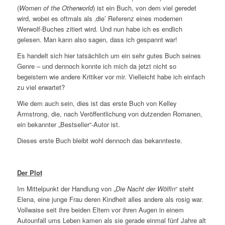
(
Women of the Otherworld
) ist ein Buch, von dem viel geredet
wird, wobei es oftmals als ‚die’ Referenz eines modernen
Werwolf-Buches zitiert wird. Und nun habe ich es endlich
gelesen. Man kann also sagen, dass ich gespannt war!
Es handelt sich hier tatsächlich um ein sehr gutes Buch seines
Genre – und dennoch konnte ich mich da jetzt nicht so
begeistern wie andere Kritiker vor mir. Vielleicht habe ich einfach
zu viel erwartet?
Wie dem auch sein, dies ist das erste Buch von Kelley
Armstrong, die, nach Veröffentlichung von dutzenden Romanen,
ein bekannter „Bestseller“-Autor ist.
Dieses erste Buch bleibt wohl dennoch das bekannteste.
Der Plot
Im Mittelpunkt der Handlung von „
Die Nacht der Wölfin
“ steht
Elena, eine junge Frau deren Kindheit alles andere als rosig war.
Vollwaise seit ihre beiden Eltern vor ihren Augen in einem
Autounfall ums Leben kamen als sie gerade einmal fünf Jahre alt