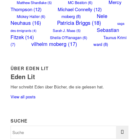
Mercy
MC Beaton
(6)
Matthew Shardlake
(5)
Thompson
(12)
Michael Connelly
(12)
Nele
moberg
(8)
Mickey Haller
(6)
Neuhaus
(16)
Patricia Briggs
(18)
saga
Sebastian
Sarah J. Maas
(5)
des émigrants
(4)
Fitzek
(14)
Taunus Krimi
Sheila O'Flanagan
(6)
vilhelm moberg
(17)
(7)
ward
(8)
ÜBER EDEN LIT
Eden Lit
Hier schreibt Eden über Bücher, die sie gelesen hat.
View all posts
SUCHE