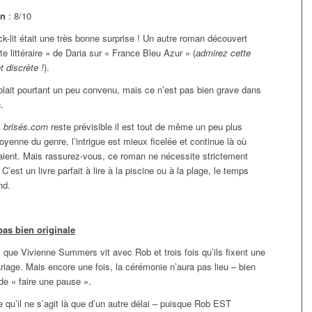
on
: 8/10
-lit était une très bonne surprise ! Un autre roman découvert
te littéraire » de Daria sur « France Bleu Azur » (
admirez cette
t discrète !
).
lait pourtant un peu convenu, mais ce n’est pas bien grave dans
.
 brisés.com
reste prévisible il est tout de même un peu plus
moyenne du genre, l’intrigue est mieux ficelée et continue là où
raient. Mais rassurez-vous, ce roman ne nécessite strictement
C’est un livre parfait à lire à la piscine ou à la plage, le temps
nd.
 pas bien originale
s que Vivienne Summers vit avec Rob et trois fois qu’ils fixent une
riage. Mais encore une fois, la cérémonie n’aura pas lieu – bien
de « faire une pause ».
e qu’il ne s’agit là que d’un autre délai – puisque Rob EST