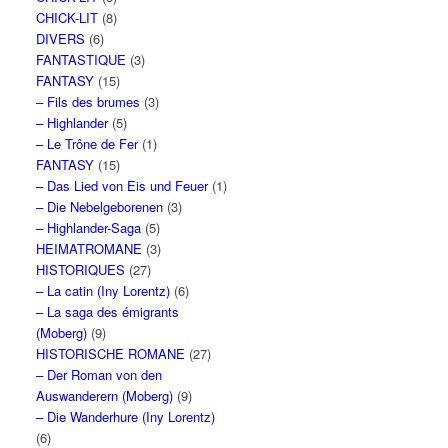
CHICK-LIT
(8)
DIVERS
(6)
FANTASTIQUE
(3)
FANTASY
(15)
– Fils des brumes
(3)
– Highlander
(5)
– Le Trône de Fer
(1)
FANTASY
(15)
– Das Lied von Eis und Feuer
(1)
– Die Nebelgeborenen
(3)
– Highlander-Saga
(5)
HEIMATROMANE
(3)
HISTORIQUES
(27)
– La catin (Iny Lorentz)
(6)
– La saga des émigrants
(Moberg)
(9)
HISTORISCHE ROMANE
(27)
– Der Roman von den
Auswanderern (Moberg)
(9)
– Die Wanderhure (Iny Lorentz)
(6)