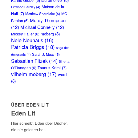
lauren oliver
(8)
Karine Giebel
(6)
Maison de la
Linwood Barclay
(4)
Nuit
(7)
MC
Matthew Shardlake
(5)
Mercy Thompson
Beaton
(6)
(12)
Michael Connelly
(12)
moberg
(8)
Mickey Haller
(6)
Nele Neuhaus
(16)
Patricia Briggs
(18)
saga des
Sarah J. Maas
(5)
émigrants
(4)
Sebastian Fitzek
(14)
Sheila
Taunus Krimi
(7)
O'Flanagan
(6)
vilhelm moberg
(17)
ward
(8)
ÜBER EDEN LIT
Eden Lit
Hier schreibt Eden über Bücher,
die sie gelesen hat.