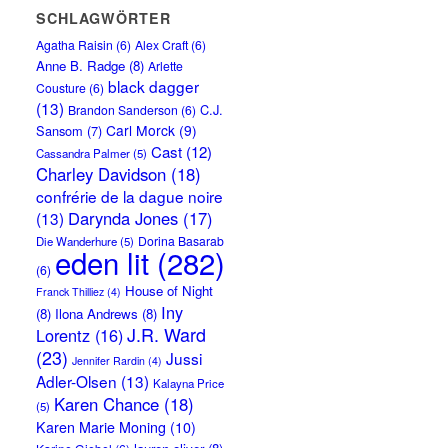
SCHLAGWÖRTER
Agatha Raisin
(6)
Alex Craft
(6)
Anne B. Radge
(8)
Arlette
black dagger
Cousture
(6)
(13)
C.J.
Brandon Sanderson
(6)
Carl Morck
(9)
Sansom
(7)
Cast
(12)
Cassandra Palmer
(5)
Charley Davidson
(18)
confrérie de la dague noire
Darynda Jones
(17)
(13)
Dorina Basarab
Die Wanderhure
(5)
eden lit
(282)
(6)
House of Night
Franck Thilliez
(4)
Iny
(8)
Ilona Andrews
(8)
J.R. Ward
Lorentz
(16)
(23)
Jussi
Jennifer Rardin
(4)
Adler-Olsen
(13)
Kalayna Price
Karen Chance
(18)
(5)
Karen Marie Moning
(10)