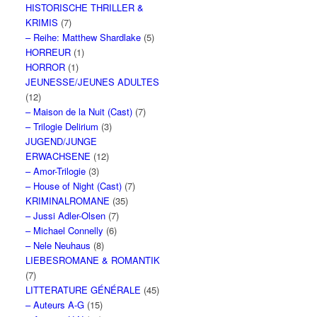
HISTORISCHE THRILLER &
KRIMIS
(7)
– Reihe: Matthew Shardlake
(5)
HORREUR
(1)
HORROR
(1)
JEUNESSE/JEUNES ADULTES
(12)
– Maison de la Nuit (Cast)
(7)
– Trilogie Delirium
(3)
JUGEND/JUNGE
ERWACHSENE
(12)
– Amor-Trilogie
(3)
– House of Night (Cast)
(7)
KRIMINALROMANE
(35)
– Jussi Adler-Olsen
(7)
– Michael Connelly
(6)
– Nele Neuhaus
(8)
LIEBESROMANE & ROMANTIK
(7)
LITTERATURE GÉNÉRALE
(45)
– Auteurs A-G
(15)