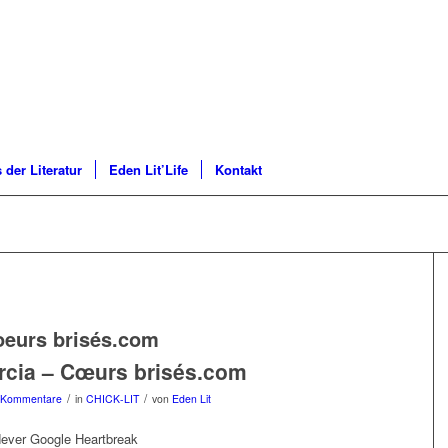
 der Literatur
Eden Lit’Life
Kontakt
oeurs brisés.com
cia – Cœurs brisés.com
/
/
 Kommentare
in
CHICK-LIT
von
Eden Lit
Never Google Heartbreak