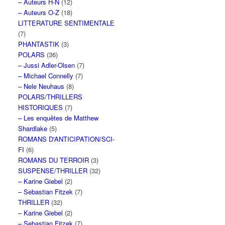
– Auteurs H-N
(12)
– Auteurs O-Z
(18)
LITTERATURE SENTIMENTALE
(7)
PHANTASTIK
(3)
POLARS
(36)
– Jussi Adler-Olsen
(7)
– Michael Connelly
(7)
– Nele Neuhaus
(8)
POLARS/THRILLERS
HISTORIQUES
(7)
– Les enquêtes de Matthew
Shardlake
(5)
ROMANS D'ANTICIPATION/SCI-
FI
(6)
ROMANS DU TERROIR
(3)
SUSPENSE/THRILLER
(32)
– Karine Giebel
(2)
– Sebastian Fitzek
(7)
THRILLER
(32)
– Karine Giebel
(2)
– Sebastian Fitzek
(7)