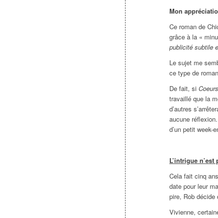
Mon appréciati
Ce roman de Chick
grâce à la « minu
publicité subtile e
Le sujet me semb
ce type de roman
De fait, si
Coeurs
travaillé que la 
d’autres s’arrête
aucune réflexion. 
d’un petit week-e
L’intrigue n’est
Cela fait cinq an
date pour leur ma
pire, Rob décide 
Vivienne, certain