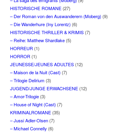
– La saga des émigrants (Moberg)
(9)
HISTORISCHE ROMANE
(27)
– Der Roman von den Auswanderern (Moberg)
(9)
– Die Wanderhure (Iny Lorentz)
(6)
HISTORISCHE THRILLER & KRIMIS
(7)
– Reihe: Matthew Shardlake
(5)
HORREUR
(1)
HORROR
(1)
JEUNESSE/JEUNES ADULTES
(12)
– Maison de la Nuit (Cast)
(7)
– Trilogie Delirium
(3)
JUGEND/JUNGE ERWACHSENE
(12)
– Amor-Trilogie
(3)
– House of Night (Cast)
(7)
KRIMINALROMANE
(35)
– Jussi Adler-Olsen
(7)
– Michael Connelly
(6)