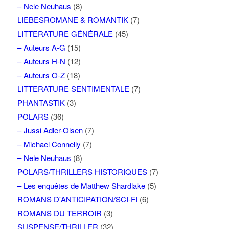
– Nele Neuhaus
(8)
LIEBESROMANE & ROMANTIK
(7)
LITTERATURE GÉNÉRALE
(45)
– Auteurs A-G
(15)
– Auteurs H-N
(12)
– Auteurs O-Z
(18)
LITTERATURE SENTIMENTALE
(7)
PHANTASTIK
(3)
POLARS
(36)
– Jussi Adler-Olsen
(7)
– Michael Connelly
(7)
– Nele Neuhaus
(8)
POLARS/THRILLERS HISTORIQUES
(7)
– Les enquêtes de Matthew Shardlake
(5)
ROMANS D'ANTICIPATION/SCI-FI
(6)
ROMANS DU TERROIR
(3)
SUSPENSE/THRILLER
(32)