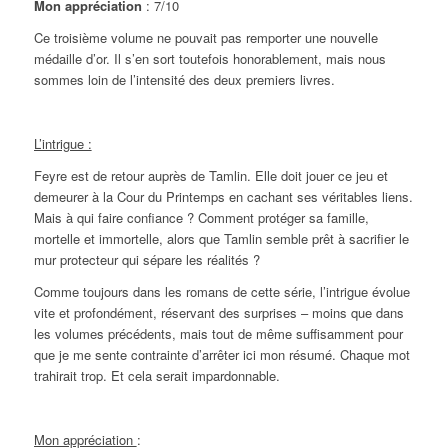
Mon appréciation
: 7/10
Ce troisième volume ne pouvait pas remporter une nouvelle
médaille d’or. Il s’en sort toutefois honorablement, mais nous
sommes loin de l’intensité des deux premiers livres.
L’intrigue :
Feyre est de retour auprès de Tamlin. Elle doit jouer ce jeu et
demeurer à la Cour du Printemps en cachant ses véritables liens.
Mais à qui faire confiance ? Comment protéger sa famille,
mortelle et immortelle, alors que Tamlin semble prêt à sacrifier le
mur protecteur qui sépare les réalités ?
Comme toujours dans les romans de cette série, l’intrigue évolue
vite et profondément, réservant des surprises – moins que dans
les volumes précédents, mais tout de même suffisamment pour
que je me sente contrainte d’arrêter ici mon résumé. Chaque mot
trahirait trop. Et cela serait impardonnable.
Mon appréciation
: