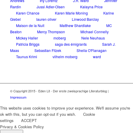
Andrews
Iny Lorentz
J.R. Ward
Jennifer
Rardin
Jussi Adler-Olsen
Kalayna Price
Karen Chance
Karen Marie Moning
Karine
Giebel
lauren oliver
Linwood Barclay
Maison de la Nuit
Matthew Shardlake
MC
Beaton
Mercy Thompson
Michael Connelly
Mickey Haller
moberg
Nele Neuhaus
Patricia Briggs
saga des émigrants
Sarah J.
Maas
Sebastian Fitzek
Sheila O'Flanagan
Taunus Krimi
vilhelm moberg
ward
© Copyright 2015 - Eden Lit - Der erste zweisprachige Literaturblog |
Impressum
This website uses cookies to improve your experience. We'll assume you're
ok with this, but you can opt-out if you wish.
Cookie
settings
ACCEPT
Privacy & Cookies Policy