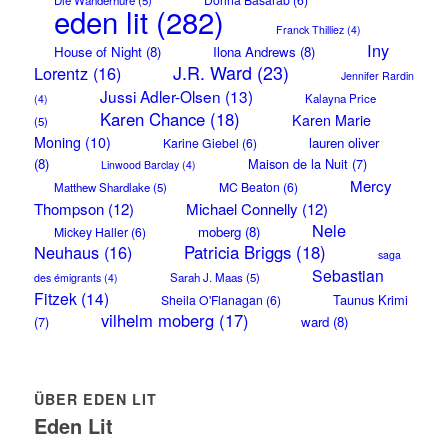
Die Wanderhure
(5)
eden lit
(282)
Franck Thilliez
(4)
Iny
House of Night
(8)
Ilona Andrews
(8)
J.R. Ward
(23)
Lorentz
(16)
Jennifer Rardin
Jussi Adler-Olsen
(13)
Kalayna Price
(4)
Karen Chance
(18)
Karen Marie
(5)
Moning
(10)
lauren oliver
Karine Giebel
(6)
(8)
Maison de la Nuit
(7)
Linwood Barclay
(4)
Mercy
MC Beaton
(6)
Matthew Shardlake
(5)
Thompson
(12)
Michael Connelly
(12)
Nele
moberg
(8)
Mickey Haller
(6)
Neuhaus
(16)
Patricia Briggs
(18)
saga
Sebastian
Sarah J. Maas
(5)
des émigrants
(4)
Fitzek
(14)
Taunus Krimi
Sheila O'Flanagan
(6)
vilhelm moberg
(17)
(7)
ward
(8)
ÜBER EDEN LIT
Eden Lit