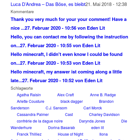
Luca D’Andrea – Das Böse, es bleibt
21. Mai 2018 - 12:38
Kommentare
Thank you very much for your your comment! Have a
nice ...
27. Februar 2020 - 10:56 von Eden Lit
Hello, you can contact me by following the instruction
on...
27. Februar 2020 - 10:55 von Eden Lit
Hello minecraft, I didn't even know I could be found
on...
27. Februar 2020 - 10:53 von Eden Lit
Hello minecraft, my answer ist coming along a little
late...
27. Februar 2020 - 10:52 von Eden Lit
Schlagworte
Agatha Raisin
Alex Craft
Anne B. Radge
Arlette Cousture
black dagger
Brandon
Sanderson
C.J. Sansom
Carl Morck
Cassandra Palmer
Cast
Charley Davidson
confrérie de la dague noire
Darynda Jones
Die
Wanderhure
Dorina Basarab
eden lit
Franck Thilliez
House of Night
Ilona