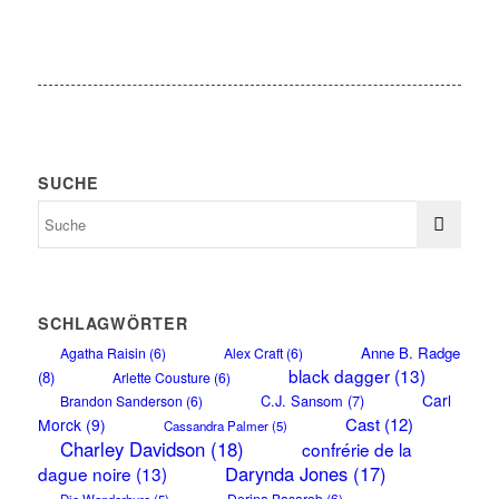
SUCHE
SCHLAGWÖRTER
Anne B. Radge
Agatha Raisin
(6)
Alex Craft
(6)
black dagger
(13)
(8)
Arlette Cousture
(6)
Carl
C.J. Sansom
(7)
Brandon Sanderson
(6)
Cast
(12)
Morck
(9)
Cassandra Palmer
(5)
Charley Davidson
(18)
confrérie de la
Darynda Jones
(17)
dague noire
(13)
Dorina Basarab
(6)