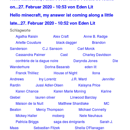
on...
27. Februar 2020 - 10:53 von Eden Lit
Hello minecraft, my answer ist coming along a little
late...
27. Februar 2020 - 10:52 von Eden Lit
Schlagworte
Agatha Raisin
Alex Craft
Anne B. Radge
Arlette Cousture
black dagger
Brandon
Sanderson
C.J. Sansom
Carl Morck
Cassandra Palmer
Cast
Charley Davidson
confrérie de la dague noire
Darynda Jones
Die
Wanderhure
Dorina Basarab
eden lit
Franck Thilliez
House of Night
Ilona
Andrews
Iny Lorentz
J.R. Ward
Jennifer
Rardin
Jussi Adler-Olsen
Kalayna Price
Karen Chance
Karen Marie Moning
Karine
Giebel
lauren oliver
Linwood Barclay
Maison de la Nuit
Matthew Shardlake
MC
Beaton
Mercy Thompson
Michael Connelly
Mickey Haller
moberg
Nele Neuhaus
Patricia Briggs
saga des émigrants
Sarah J.
Maas
Sebastian Fitzek
Sheila O'Flanagan