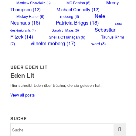
Mercy
MC Beaton
(6)
Matthew Shardlake
(5)
Thompson
(12)
Michael Connelly
(12)
Nele
moberg
(8)
Mickey Haller
(6)
Neuhaus
(16)
Patricia Briggs
(18)
saga
Sebastian
Sarah J. Maas
(5)
des émigrants
(4)
Fitzek
(14)
Taunus Krimi
Sheila O'Flanagan
(6)
vilhelm moberg
(17)
(7)
ward
(8)
ÜBER EDEN LIT
Eden Lit
Hier schreibt Eden über Bücher, die sie gelesen hat.
View all posts
SUCHE