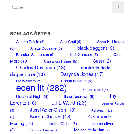
SCHLAGWÖRTER
Anne B. Radge
Agatha Raisin
(6)
Alex Craft
(6)
black dagger
(13)
(8)
Arlette Cousture
(6)
Carl
C.J. Sansom
(7)
Brandon Sanderson
(6)
Cast
(12)
Morck
(9)
Cassandra Palmer
(5)
Charley Davidson
(18)
confrérie de la
Darynda Jones
(17)
dague noire
(13)
Dorina Basarab
(6)
Die Wanderhure
(5)
eden lit
(282)
Franck Thilliez
(4)
Iny
House of Night
(8)
Ilona Andrews
(8)
J.R. Ward
(23)
Lorentz
(16)
Jennifer Rardin
Jussi Adler-Olsen
(13)
Kalayna Price
(4)
Karen Chance
(18)
Karen Marie
(5)
Moning
(10)
lauren oliver
Karine Giebel
(6)
(8)
Maison de la Nuit
(7)
Linwood Barclay
(4)