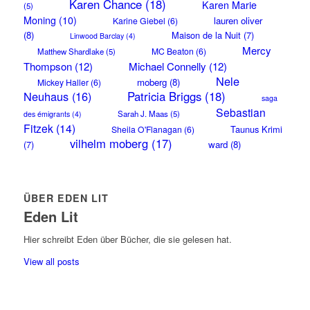
Karen Chance
(18)
Karen Marie
(5)
Moning
(10)
lauren oliver
Karine Giebel
(6)
(8)
Maison de la Nuit
(7)
Linwood Barclay
(4)
Mercy
MC Beaton
(6)
Matthew Shardlake
(5)
Thompson
(12)
Michael Connelly
(12)
Nele
moberg
(8)
Mickey Haller
(6)
Neuhaus
(16)
Patricia Briggs
(18)
saga
Sebastian
Sarah J. Maas
(5)
des émigrants
(4)
Fitzek
(14)
Taunus Krimi
Sheila O'Flanagan
(6)
vilhelm moberg
(17)
(7)
ward
(8)
ÜBER EDEN LIT
Eden Lit
Hier schreibt Eden über Bücher, die sie gelesen hat.
View all posts