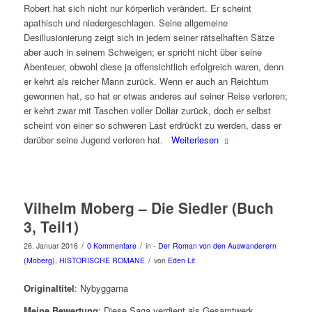
Robert hat sich nicht nur körperlich verändert. Er scheint
apathisch und niedergeschlagen. Seine allgemeine
Desillusionierung zeigt sich in jedem seiner rätselhaften Sätze
aber auch in seinem Schweigen; er spricht nicht über seine
Abenteuer, obwohl diese ja offensichtlich erfolgreich waren, denn
er kehrt als reicher Mann zurück. Wenn er auch an Reichtum
gewonnen hat, so hat er etwas anderes auf seiner Reise verloren;
er kehrt zwar mit Taschen voller Dollar zurück, doch er selbst
scheint von einer so schweren Last erdrückt zu werden, dass er
darüber seine Jugend verloren hat.
Weiterlesen
Vilhelm Moberg – Die Siedler (Buch
3, Teil1)
/
/
26. Januar 2016
0 Kommentare
in
- Der Roman von den Auswanderern
/
(Moberg)
,
HISTORISCHE ROMANE
von
Eden Lit
Originaltitel
: Nybyggarna
Meine Bewertung
: Diese Saga verdient als Gesamtwerk,