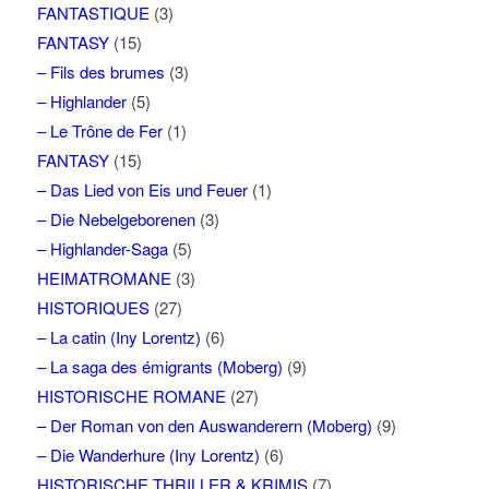
FANTASTIQUE
(3)
FANTASY
(15)
– Fils des brumes
(3)
– Highlander
(5)
– Le Trône de Fer
(1)
FANTASY
(15)
– Das Lied von Eis und Feuer
(1)
– Die Nebelgeborenen
(3)
– Highlander-Saga
(5)
HEIMATROMANE
(3)
HISTORIQUES
(27)
– La catin (Iny Lorentz)
(6)
– La saga des émigrants (Moberg)
(9)
HISTORISCHE ROMANE
(27)
– Der Roman von den Auswanderern (Moberg)
(9)
– Die Wanderhure (Iny Lorentz)
(6)
HISTORISCHE THRILLER & KRIMIS
(7)