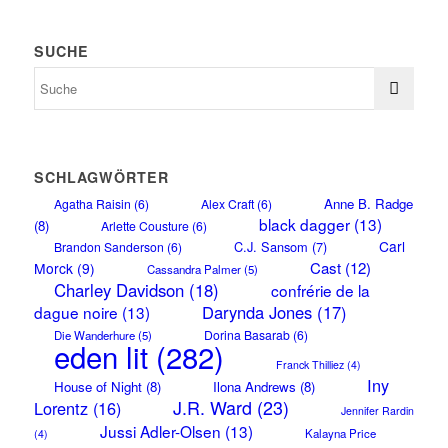
SUCHE
SCHLAGWÖRTER
Anne B. Radge
Agatha Raisin
(6)
Alex Craft
(6)
black dagger
(13)
(8)
Arlette Cousture
(6)
Carl
C.J. Sansom
(7)
Brandon Sanderson
(6)
Cast
(12)
Morck
(9)
Cassandra Palmer
(5)
Charley Davidson
(18)
confrérie de la
Darynda Jones
(17)
dague noire
(13)
Dorina Basarab
(6)
Die Wanderhure
(5)
eden lit
(282)
Franck Thilliez
(4)
Iny
House of Night
(8)
Ilona Andrews
(8)
J.R. Ward
(23)
Lorentz
(16)
Jennifer Rardin
Jussi Adler-Olsen
(13)
Kalayna Price
(4)