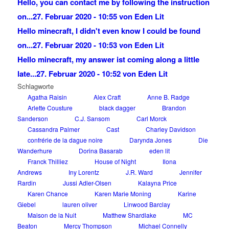
Hello, you can contact me by following the instruction
on...
27. Februar 2020 - 10:55 von Eden Lit
Hello minecraft, I didn't even know I could be found
on...
27. Februar 2020 - 10:53 von Eden Lit
Hello minecraft, my answer ist coming along a little
late...
27. Februar 2020 - 10:52 von Eden Lit
Schlagworte
Agatha Raisin
Alex Craft
Anne B. Radge
Arlette Cousture
black dagger
Brandon
Sanderson
C.J. Sansom
Carl Morck
Cassandra Palmer
Cast
Charley Davidson
confrérie de la dague noire
Darynda Jones
Die
Wanderhure
Dorina Basarab
eden lit
Franck Thilliez
House of Night
Ilona
Andrews
Iny Lorentz
J.R. Ward
Jennifer
Rardin
Jussi Adler-Olsen
Kalayna Price
Karen Chance
Karen Marie Moning
Karine
Giebel
lauren oliver
Linwood Barclay
Maison de la Nuit
Matthew Shardlake
MC
Beaton
Mercy Thompson
Michael Connelly