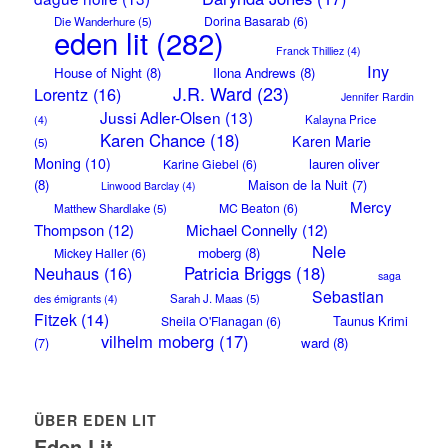
Dorina Basarab
(6)
Die Wanderhure
(5)
eden lit
(282)
Franck Thilliez
(4)
Iny
House of Night
(8)
Ilona Andrews
(8)
J.R. Ward
(23)
Lorentz
(16)
Jennifer Rardin
Jussi Adler-Olsen
(13)
Kalayna Price
(4)
Karen Chance
(18)
Karen Marie
(5)
Moning
(10)
lauren oliver
Karine Giebel
(6)
(8)
Maison de la Nuit
(7)
Linwood Barclay
(4)
Mercy
MC Beaton
(6)
Matthew Shardlake
(5)
Thompson
(12)
Michael Connelly
(12)
Nele
moberg
(8)
Mickey Haller
(6)
Neuhaus
(16)
Patricia Briggs
(18)
saga
Sebastian
Sarah J. Maas
(5)
des émigrants
(4)
Fitzek
(14)
Taunus Krimi
Sheila O'Flanagan
(6)
vilhelm moberg
(17)
(7)
ward
(8)
ÜBER EDEN LIT
Eden Lit