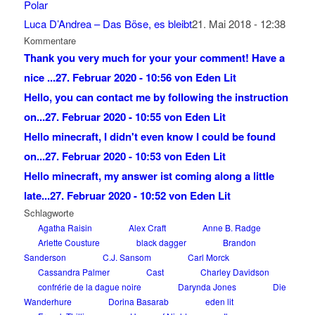
Luca D’Andrea – Das Böse, es bleibt
21. Mai 2018 - 12:38
Kommentare
Thank you very much for your your comment! Have a
nice ...
27. Februar 2020 - 10:56 von Eden Lit
Hello, you can contact me by following the instruction
on...
27. Februar 2020 - 10:55 von Eden Lit
Hello minecraft, I didn't even know I could be found
on...
27. Februar 2020 - 10:53 von Eden Lit
Hello minecraft, my answer ist coming along a little
late...
27. Februar 2020 - 10:52 von Eden Lit
Schlagworte
Agatha Raisin
Alex Craft
Anne B. Radge
Arlette Cousture
black dagger
Brandon
Sanderson
C.J. Sansom
Carl Morck
Cassandra Palmer
Cast
Charley Davidson
confrérie de la dague noire
Darynda Jones
Die
Wanderhure
Dorina Basarab
eden lit