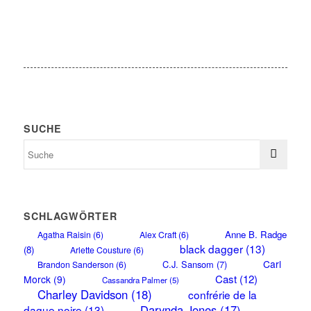
SUCHE
SCHLAGWÖRTER
Anne B. Radge
Agatha Raisin
(6)
Alex Craft
(6)
black dagger
(13)
(8)
Arlette Cousture
(6)
Carl
C.J. Sansom
(7)
Brandon Sanderson
(6)
Cast
(12)
Morck
(9)
Cassandra Palmer
(5)
Charley Davidson
(18)
confrérie de la
Darynda Jones
(17)
dague noire
(13)