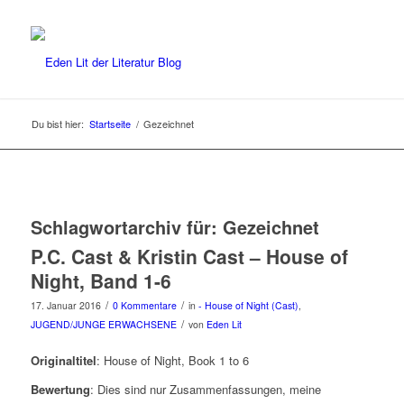
Du bist hier:
Startseite
/
Gezeichnet
Schlagwortarchiv für:
Gezeichnet
P.C. Cast & Kristin Cast – House of
Night, Band 1-6
/
/
17. Januar 2016
0 Kommentare
in
- House of Night (Cast)
,
/
JUGEND/JUNGE ERWACHSENE
von
Eden Lit
Originaltitel
: House of Night, Book 1 to 6
Bewertung
: Dies sind nur Zusammenfassungen, meine