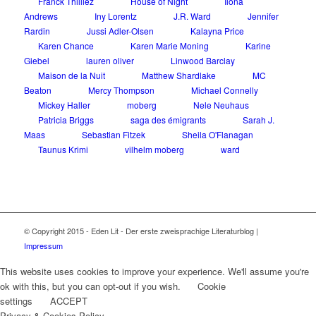
Franck Thilliez
House of Night
Ilona
Andrews
Iny Lorentz
J.R. Ward
Jennifer
Rardin
Jussi Adler-Olsen
Kalayna Price
Karen Chance
Karen Marie Moning
Karine
Giebel
lauren oliver
Linwood Barclay
Maison de la Nuit
Matthew Shardlake
MC
Beaton
Mercy Thompson
Michael Connelly
Mickey Haller
moberg
Nele Neuhaus
Patricia Briggs
saga des émigrants
Sarah J.
Maas
Sebastian Fitzek
Sheila O'Flanagan
Taunus Krimi
vilhelm moberg
ward
© Copyright 2015 - Eden Lit - Der erste zweisprachige Literaturblog |
Impressum
This website uses cookies to improve your experience. We'll assume you're
ok with this, but you can opt-out if you wish.
Cookie
settings
ACCEPT
Privacy & Cookies Policy