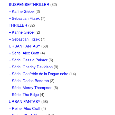
SUSPENSE/THRILLER
(32)
– Karine Giebel
(2)
– Sebastian Fitzek
(7)
THRILLER
(32)
– Karine Giebel
(2)
– Sebastian Fitzek
(7)
URBAN FANTASY
(58)
– Série: Alex Craft
(4)
– Série: Cassie Palmer
(6)
– Série: Charley Davidson
(9)
– Série: Confrérie de la Dague noire
(14)
– Série: Dorina Basarab
(3)
– Série: Mercy Thompson
(6)
– Série: The Edge
(4)
URBAN FANTASY
(58)
– Reihe: Alex Craft
(4)