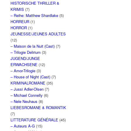
HISTORISCHE THRILLER &
KRIMIS
(7)
– Reihe: Matthew Shardlake
(5)
HORREUR
(1)
HORROR
(1)
JEUNESSE/JEUNES ADULTES
(12)
– Maison de la Nuit (Cast)
(7)
– Trilogie Delirium
(3)
JUGEND/JUNGE
ERWACHSENE
(12)
– Amor-Trilogie
(3)
– House of Night (Cast)
(7)
KRIMINALROMANE
(35)
– Jussi Adler-Olsen
(7)
– Michael Connelly
(6)
– Nele Neuhaus
(8)
LIEBESROMANE & ROMANTIK
(7)
LITTERATURE GÉNÉRALE
(45)
– Auteurs A-G
(15)