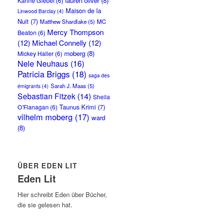
lauren oliver
(8)
Karine Giebel
(6)
Maison de la
Linwood Barclay
(4)
Nuit
(7)
MC
Matthew Shardlake
(5)
Mercy Thompson
Beaton
(6)
(12)
Michael Connelly
(12)
moberg
(8)
Mickey Haller
(6)
Nele Neuhaus
(16)
Patricia Briggs
(18)
saga des
Sarah J. Maas
(5)
émigrants
(4)
Sebastian Fitzek
(14)
Sheila
Taunus Krimi
(7)
O'Flanagan
(6)
vilhelm moberg
(17)
ward
(8)
ÜBER EDEN LIT
Eden Lit
Hier schreibt Eden über Bücher,
die sie gelesen hat.