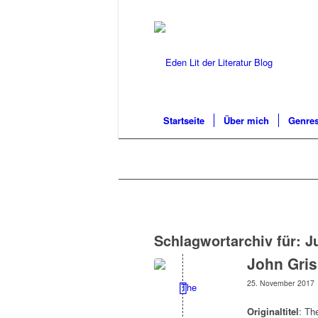
Startseite
Über mich
Genres
Schlagwortarchiv für:
Ju
John Gri
25. November 2017
Originaltitel
: Th