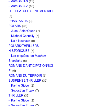
– Auteurs H-N
(12)
– Auteurs O-Z
(18)
LITTERATURE SENTIMENTALE
(7)
PHANTASTIK
(3)
POLARS
(36)
– Jussi Adler-Olsen
(7)
– Michael Connelly
(7)
– Nele Neuhaus
(8)
POLARS/THRILLERS
HISTORIQUES
(7)
– Les enquêtes de Matthew
Shardlake
(5)
ROMANS D'ANTICIPATION/SCI-
FI
(6)
ROMANS DU TERROIR
(3)
SUSPENSE/THRILLER
(32)
– Karine Giebel
(2)
– Sebastian Fitzek
(7)
THRILLER
(32)
– Karine Giebel
(2)
– Sebastian Fitzek
(7)