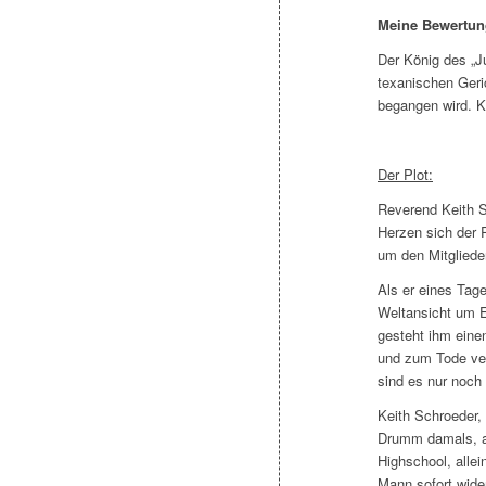
Meine Bewertu
Der König des „Ju
texanischen Ger
begangen wird. K
Der Plot:
Reverend Keith S
Herzen sich der P
um den Mitgliede
Als er eines Tage
Weltansicht um Ei
gesteht ihm einen
und zum Tode ver
sind es nur noch
Keith Schroeder, 
Drumm damals, al
Highschool, allei
Mann sofort wider