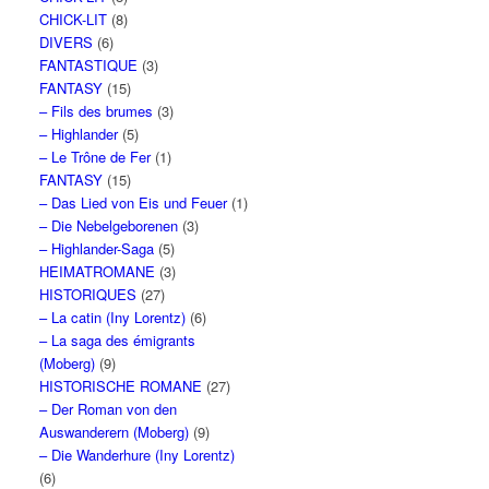
CHICK-LIT
(8)
DIVERS
(6)
FANTASTIQUE
(3)
FANTASY
(15)
– Fils des brumes
(3)
– Highlander
(5)
– Le Trône de Fer
(1)
FANTASY
(15)
– Das Lied von Eis und Feuer
(1)
– Die Nebelgeborenen
(3)
– Highlander-Saga
(5)
HEIMATROMANE
(3)
HISTORIQUES
(27)
– La catin (Iny Lorentz)
(6)
– La saga des émigrants
(Moberg)
(9)
HISTORISCHE ROMANE
(27)
– Der Roman von den
Auswanderern (Moberg)
(9)
– Die Wanderhure (Iny Lorentz)
(6)