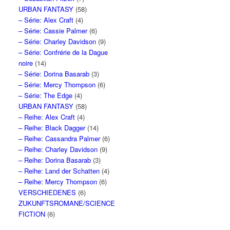
URBAN FANTASY
(58)
– Série: Alex Craft
(4)
– Série: Cassie Palmer
(6)
– Série: Charley Davidson
(9)
– Série: Confrérie de la Dague
noire
(14)
– Série: Dorina Basarab
(3)
– Série: Mercy Thompson
(6)
– Série: The Edge
(4)
URBAN FANTASY
(58)
– Reihe: Alex Craft
(4)
– Reihe: Black Dagger
(14)
– Reihe: Cassandra Palmer
(6)
– Reihe: Charley Davidson
(9)
– Reihe: Dorina Basarab
(3)
– Reihe: Land der Schatten
(4)
– Reihe: Mercy Thompson
(6)
VERSCHIEDENES
(6)
ZUKUNFTSROMANE/SCIENCE
FICTION
(6)