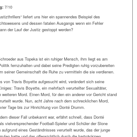
ng:
7/10
stizthrillers“ liefert uns hier ein spannendes Beispiel des
ichtswesens und dessen fatalen Ausgangs wenn ein Fehler
ann der Lauf der Justiz gestoppt werden?
chroeder aus Topeka ist ein ruhiger Mensch, ihm liegt es am
olitik fernzuhalten und dabei seine Predigten ruhig vorzubereiten
rn seiner Gemeinschaft die Ruhe zu vermitteln die sie verdienen.
s von Travis Boyette aufgesucht wird, verändert sich seine
niges: Travis Boyette, ein mehrfach verurteilter Sexualtäter,
 weiteren Mord. Einen Mord, für den ein anderer vor Gericht stand
urteilt wurde. Nun, acht Jahre nach dem schrecklichen Mord,
 vier Tage bis zur Hinrichtung von Donté Drumm.
dem dieser Fall unbekannt war, erfährt schnell, dass Donté
s vielversprechender Football-Spieler und Schüler der Slone
n aufgrund eines Geständnisses verurteilt wurde, das der junge
rufen hatte und das offensichtlich durch die hartnäckigen