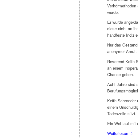
Verhörmethoden 
wurde.
Er wurde angekla
diese nicht an ih
handfeste Indizie
Nur das Geständn
anonymer Anruf.
Reverend Keith S
an einem inoper
Chance geben.
Acht Jahre sind 
Berufungsmöglich
Keith Schroeder
einem Unschuldig
Todeszelle sitzt.
Ein Wettlauf mit 
Weiterlesen