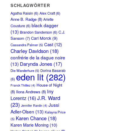
SCHLAGWÖRTER
Agatha Raisin
(6)
Alex Craft
(6)
Anne B. Radge
(8)
Arlette
black dagger
Cousture
(6)
(13)
C.J.
Brandon Sanderson
(6)
Carl Morck
(9)
Sansom
(7)
Cast
(12)
Cassandra Palmer
(5)
Charley Davidson
(18)
confrérie de la dague noire
Darynda Jones
(17)
(13)
Dorina Basarab
Die Wanderhure
(5)
eden lit
(282)
(6)
House of Night
Franck Thilliez
(4)
Iny
(8)
Ilona Andrews
(8)
J.R. Ward
Lorentz
(16)
(23)
Jussi
Jennifer Rardin
(4)
Adler-Olsen
(13)
Kalayna Price
Karen Chance
(18)
(5)
Karen Marie Moning
(10)