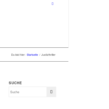
Du bist hier:
Startseite
/
Justizthriller
SUCHE