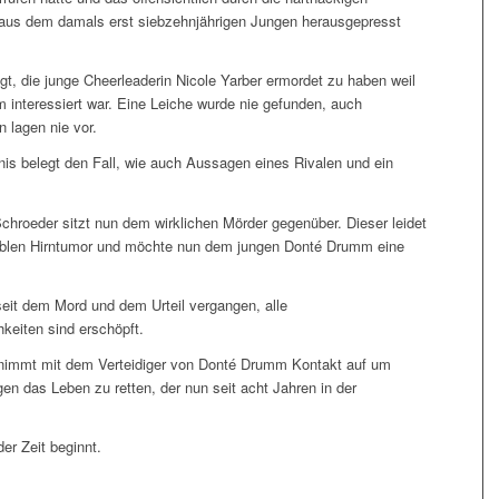
aus dem damals erst siebzehnjährigen Jungen herausgepresst
gt, die junge Cheerleaderin Nicole Yarber ermordet zu haben weil
m interessiert war. Eine Leiche wurde nie gefunden, auch
n lagen nie vor.
is belegt den Fall, wie auch Aussagen eines Rivalen und ein
chroeder sitzt nun dem wirklichen Mörder gegenüber. Dieser leidet
ablen Hirntumor und möchte nun dem jungen Donté Drumm eine
seit dem Mord und dem Urteil vergangen, alle
keiten sind erschöpft.
 nimmt mit dem Verteidiger von Donté Drumm Kontakt auf um
en das Leben zu retten, der nun seit acht Jahren in der
der Zeit beginnt.