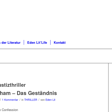
 der Literatur
Eden Lit’Life
Kontakt
stizthriller
sham – Das Geständnis
/
/
/
1 Kommentar
in
THRILLER
von
Eden Lit
e Confession