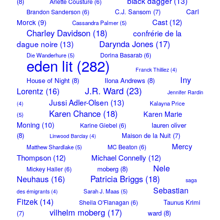
black dagger
(13)
(8)
Arlette Cousture
(6)
Carl
C.J. Sansom
(7)
Brandon Sanderson
(6)
Cast
(12)
Morck
(9)
Cassandra Palmer
(5)
Charley Davidson
(18)
confrérie de la
Darynda Jones
(17)
dague noire
(13)
Dorina Basarab
(6)
Die Wanderhure
(5)
eden lit
(282)
Franck Thilliez
(4)
Iny
House of Night
(8)
Ilona Andrews
(8)
J.R. Ward
(23)
Lorentz
(16)
Jennifer Rardin
Jussi Adler-Olsen
(13)
Kalayna Price
(4)
Karen Chance
(18)
Karen Marie
(5)
Moning
(10)
lauren oliver
Karine Giebel
(6)
(8)
Maison de la Nuit
(7)
Linwood Barclay
(4)
Mercy
MC Beaton
(6)
Matthew Shardlake
(5)
Thompson
(12)
Michael Connelly
(12)
Nele
moberg
(8)
Mickey Haller
(6)
Neuhaus
(16)
Patricia Briggs
(18)
saga
Sebastian
Sarah J. Maas
(5)
des émigrants
(4)
Fitzek
(14)
Taunus Krimi
Sheila O'Flanagan
(6)
vilhelm moberg
(17)
(7)
ward
(8)