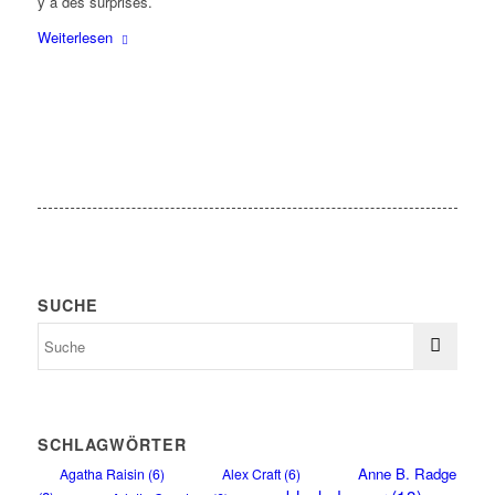
y a des surprises.
Weiterlesen
SUCHE
SCHLAGWÖRTER
Anne B. Radge
Agatha Raisin
(6)
Alex Craft
(6)