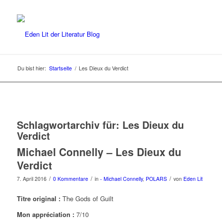
Du bist hier:
Startseite
/
Les Dieux du Verdict
Schlagwortarchiv für:
Les Dieux du
Verdict
Michael Connelly – Les Dieux du
Verdict
/
/
/
7. April 2016
0 Kommentare
in
- Michael Connelly
,
POLARS
von
Eden Lit
Titre original :
The Gods of Guilt
Mon appréciation :
7/10