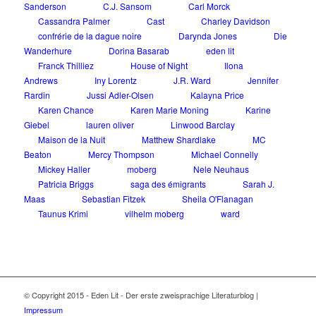
Sanderson
C.J. Sansom
Carl Morck
Cassandra Palmer
Cast
Charley Davidson
confrérie de la dague noire
Darynda Jones
Die
Wanderhure
Dorina Basarab
eden lit
Franck Thilliez
House of Night
Ilona
Andrews
Iny Lorentz
J.R. Ward
Jennifer
Rardin
Jussi Adler-Olsen
Kalayna Price
Karen Chance
Karen Marie Moning
Karine
Giebel
lauren oliver
Linwood Barclay
Maison de la Nuit
Matthew Shardlake
MC
Beaton
Mercy Thompson
Michael Connelly
Mickey Haller
moberg
Nele Neuhaus
Patricia Briggs
saga des émigrants
Sarah J.
Maas
Sebastian Fitzek
Sheila O'Flanagan
Taunus Krimi
vilhelm moberg
ward
© Copyright 2015 - Eden Lit - Der erste zweisprachige Literaturblog |
Impressum