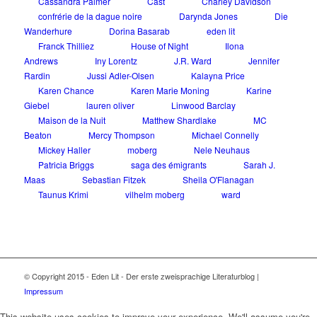
Cassandra Palmer
Cast
Charley Davidson
confrérie de la dague noire
Darynda Jones
Die
Wanderhure
Dorina Basarab
eden lit
Franck Thilliez
House of Night
Ilona
Andrews
Iny Lorentz
J.R. Ward
Jennifer
Rardin
Jussi Adler-Olsen
Kalayna Price
Karen Chance
Karen Marie Moning
Karine
Giebel
lauren oliver
Linwood Barclay
Maison de la Nuit
Matthew Shardlake
MC
Beaton
Mercy Thompson
Michael Connelly
Mickey Haller
moberg
Nele Neuhaus
Patricia Briggs
saga des émigrants
Sarah J.
Maas
Sebastian Fitzek
Sheila O'Flanagan
Taunus Krimi
vilhelm moberg
ward
© Copyright 2015 - Eden Lit - Der erste zweisprachige Literaturblog |
Impressum
This website uses cookies to improve your experience. We'll assume you're