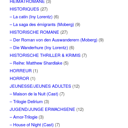
HEIMATROMANE
(3)
HISTORIQUES
(27)
– La catin (Iny Lorentz)
(6)
– La saga des émigrants (Moberg)
(9)
HISTORISCHE ROMANE
(27)
– Der Roman von den Auswanderern (Moberg)
(9)
– Die Wanderhure (Iny Lorentz)
(6)
HISTORISCHE THRILLER & KRIMIS
(7)
– Reihe: Matthew Shardlake
(5)
HORREUR
(1)
HORROR
(1)
JEUNESSE/JEUNES ADULTES
(12)
– Maison de la Nuit (Cast)
(7)
– Trilogie Delirium
(3)
JUGEND/JUNGE ERWACHSENE
(12)
– Amor-Trilogie
(3)
– House of Night (Cast)
(7)