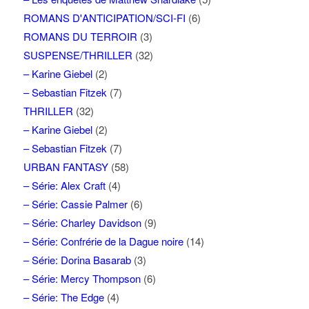
ROMANS D'ANTICIPATION/SCI-FI
(6)
ROMANS DU TERROIR
(3)
SUSPENSE/THRILLER
(32)
– Karine Giebel
(2)
– Sebastian Fitzek
(7)
THRILLER
(32)
– Karine Giebel
(2)
– Sebastian Fitzek
(7)
URBAN FANTASY
(58)
– Série: Alex Craft
(4)
– Série: Cassie Palmer
(6)
– Série: Charley Davidson
(9)
– Série: Confrérie de la Dague noire
(14)
– Série: Dorina Basarab
(3)
– Série: Mercy Thompson
(6)
– Série: The Edge
(4)