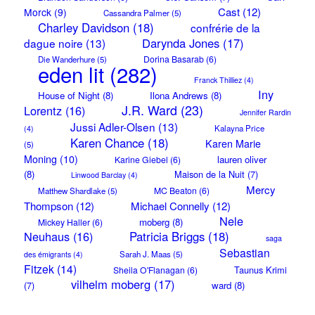
Cast
(12)
Morck
(9)
Cassandra Palmer
(5)
Charley Davidson
(18)
confrérie de la
Darynda Jones
(17)
dague noire
(13)
Dorina Basarab
(6)
Die Wanderhure
(5)
eden lit
(282)
Franck Thilliez
(4)
Iny
House of Night
(8)
Ilona Andrews
(8)
J.R. Ward
(23)
Lorentz
(16)
Jennifer Rardin
Jussi Adler-Olsen
(13)
Kalayna Price
(4)
Karen Chance
(18)
Karen Marie
(5)
Moning
(10)
lauren oliver
Karine Giebel
(6)
(8)
Maison de la Nuit
(7)
Linwood Barclay
(4)
Mercy
MC Beaton
(6)
Matthew Shardlake
(5)
Thompson
(12)
Michael Connelly
(12)
Nele
moberg
(8)
Mickey Haller
(6)
Neuhaus
(16)
Patricia Briggs
(18)
saga
Sebastian
Sarah J. Maas
(5)
des émigrants
(4)
Fitzek
(14)
Taunus Krimi
Sheila O'Flanagan
(6)
vilhelm moberg
(17)
(7)
ward
(8)