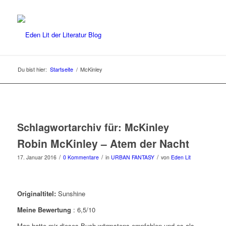
Du bist hier:
Startseite
/
McKinley
Schlagwortarchiv für:
McKinley
Robin McKinley – Atem der Nacht
/
/
/
17. Januar 2016
0 Kommentare
in
URBAN FANTASY
von
Eden Lit
Originaltitel:
Sunshine
Meine Bewertung
: 6,5/10
Man hatte mir dieses Buch wärmstens empfohlen und es als