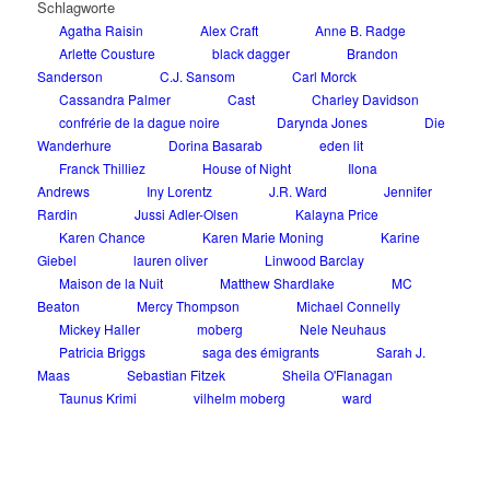
Schlagworte
Agatha Raisin
Alex Craft
Anne B. Radge
Arlette Cousture
black dagger
Brandon
Sanderson
C.J. Sansom
Carl Morck
Cassandra Palmer
Cast
Charley Davidson
confrérie de la dague noire
Darynda Jones
Die
Wanderhure
Dorina Basarab
eden lit
Franck Thilliez
House of Night
Ilona
Andrews
Iny Lorentz
J.R. Ward
Jennifer
Rardin
Jussi Adler-Olsen
Kalayna Price
Karen Chance
Karen Marie Moning
Karine
Giebel
lauren oliver
Linwood Barclay
Maison de la Nuit
Matthew Shardlake
MC
Beaton
Mercy Thompson
Michael Connelly
Mickey Haller
moberg
Nele Neuhaus
Patricia Briggs
saga des émigrants
Sarah J.
Maas
Sebastian Fitzek
Sheila O'Flanagan
Taunus Krimi
vilhelm moberg
ward