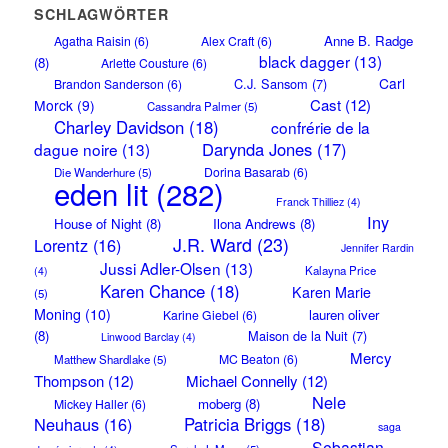
SCHLAGWÖRTER
Anne B. Radge
Agatha Raisin
(6)
Alex Craft
(6)
black dagger
(13)
(8)
Arlette Cousture
(6)
Carl
C.J. Sansom
(7)
Brandon Sanderson
(6)
Cast
(12)
Morck
(9)
Cassandra Palmer
(5)
Charley Davidson
(18)
confrérie de la
Darynda Jones
(17)
dague noire
(13)
Dorina Basarab
(6)
Die Wanderhure
(5)
eden lit
(282)
Franck Thilliez
(4)
Iny
House of Night
(8)
Ilona Andrews
(8)
J.R. Ward
(23)
Lorentz
(16)
Jennifer Rardin
Jussi Adler-Olsen
(13)
Kalayna Price
(4)
Karen Chance
(18)
Karen Marie
(5)
Moning
(10)
lauren oliver
Karine Giebel
(6)
(8)
Maison de la Nuit
(7)
Linwood Barclay
(4)
Mercy
MC Beaton
(6)
Matthew Shardlake
(5)
Thompson
(12)
Michael Connelly
(12)
Nele
moberg
(8)
Mickey Haller
(6)
Neuhaus
(16)
Patricia Briggs
(18)
saga
Sebastian