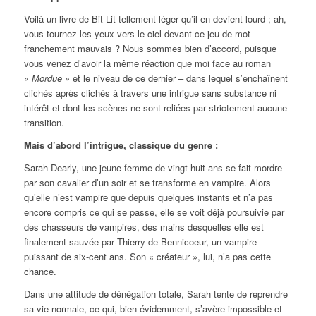
Voilà un livre de Bit-Lit tellement léger qu’il en devient lourd ; ah,
vous tournez les yeux vers le ciel devant ce jeu de mot
franchement mauvais ? Nous sommes bien d’accord, puisque
vous venez d’avoir la même réaction que moi face au roman
«
Mordue
» et le niveau de ce dernier – dans lequel s’enchaînent
clichés après clichés à travers une intrigue sans substance ni
intérêt et dont les scènes ne sont reliées par strictement aucune
transition.
Mais d’abord l’intrigue, classique du genre :
Sarah Dearly, une jeune femme de vingt-huit ans se fait mordre
par son cavalier d’un soir et se transforme en vampire. Alors
qu’elle n’est vampire que depuis quelques instants et n’a pas
encore compris ce qui se passe, elle se voit déjà poursuivie par
des chasseurs de vampires, des mains desquelles elle est
finalement sauvée par Thierry de Bennicoeur, un vampire
puissant de six-cent ans. Son « créateur », lui, n’a pas cette
chance.
Dans une attitude de dénégation totale, Sarah tente de reprendre
sa vie normale, ce qui, bien évidemment, s’avère impossible et