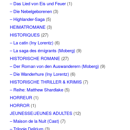
– Das Lied von Eis und Feuer
(1)
– Die Nebelgeborenen
(3)
– Highlander-Saga
(5)
HEIMATROMANE
(3)
HISTORIQUES
(27)
– La catin (Iny Lorentz)
(6)
– La saga des émigrants (Moberg)
(9)
HISTORISCHE ROMANE
(27)
– Der Roman von den Auswanderern (Moberg)
(9)
– Die Wanderhure (Iny Lorentz)
(6)
HISTORISCHE THRILLER & KRIMIS
(7)
– Reihe: Matthew Shardlake
(5)
HORREUR
(1)
HORROR
(1)
JEUNESSE/JEUNES ADULTES
(12)
– Maison de la Nuit (Cast)
(7)
– Trilogie Delirium
(3)