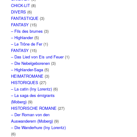
CHICK-LIT
(8)
DIVERS
(6)
FANTASTIQUE
(3)
FANTASY
(15)
– Fils des brumes
(3)
– Highlander
(5)
– Le Trône de Fer
(1)
FANTASY
(15)
– Das Lied von Eis und Feuer
(1)
– Die Nebelgeborenen
(3)
– Highlander-Saga
(5)
HEIMATROMANE
(3)
HISTORIQUES
(27)
– La catin (Iny Lorentz)
(6)
– La saga des émigrants
(Moberg)
(9)
HISTORISCHE ROMANE
(27)
– Der Roman von den
Auswanderern (Moberg)
(9)
– Die Wanderhure (Iny Lorentz)
(6)