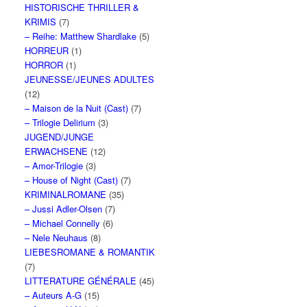
HISTORISCHE THRILLER &
KRIMIS
(7)
– Reihe: Matthew Shardlake
(5)
HORREUR
(1)
HORROR
(1)
JEUNESSE/JEUNES ADULTES
(12)
– Maison de la Nuit (Cast)
(7)
– Trilogie Delirium
(3)
JUGEND/JUNGE
ERWACHSENE
(12)
– Amor-Trilogie
(3)
– House of Night (Cast)
(7)
KRIMINALROMANE
(35)
– Jussi Adler-Olsen
(7)
– Michael Connelly
(6)
– Nele Neuhaus
(8)
LIEBESROMANE & ROMANTIK
(7)
LITTERATURE GÉNÉRALE
(45)
– Auteurs A-G
(15)