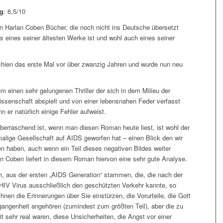
g
: 6,5/10
n Harlan Coben Bücher, die noch nicht ins Deutsche übersetzt
s eines seiner ältesten Werke ist und wohl auch eines seiner
chien das erste Mal vor über zwanzig Jahren und wurde nun neu
m einen sehr gelungenen Thriller der sich in dem Milieu der
ssenschaft abspielt und von einer lebensnahen Feder verfasst
 er natürlich einige Fehler aufweist.
erraschend ist, wenn man diesen Roman heute liest, ist wohl der
malige Gesellschaft auf AIDS geworfen hat – einen Blick den wir
n haben, auch wenn ein Teil dieses negativen Bildes weiter
an Coben liefert in diesem Roman hiervon eine sehr gute Analyse.
h, aus der ersten „AIDS Generation“ stammen, die, die nach der
IV Virus ausschließlich den geschützten Verkehr kannte, so
hnen die Erinnerungen über Sie einstürzen, die Vorurteile, die Gott
gangenheit angehören (zumindest zum größten Teil), aber die zu
t sehr real waren, diese Unsicherheiten, die Angst vor einer