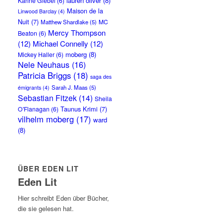
lauren oliver
(8)
Karine Giebel
(6)
Maison de la
Linwood Barclay
(4)
Nuit
(7)
MC
Matthew Shardlake
(5)
Mercy Thompson
Beaton
(6)
(12)
Michael Connelly
(12)
moberg
(8)
Mickey Haller
(6)
Nele Neuhaus
(16)
Patricia Briggs
(18)
saga des
Sarah J. Maas
(5)
émigrants
(4)
Sebastian Fitzek
(14)
Sheila
Taunus Krimi
(7)
O'Flanagan
(6)
vilhelm moberg
(17)
ward
(8)
ÜBER EDEN LIT
Eden Lit
Hier schreibt Eden über Bücher,
die sie gelesen hat.