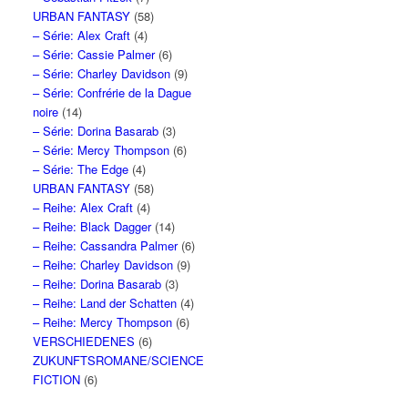
URBAN FANTASY
(58)
– Série: Alex Craft
(4)
– Série: Cassie Palmer
(6)
– Série: Charley Davidson
(9)
– Série: Confrérie de la Dague
noire
(14)
– Série: Dorina Basarab
(3)
– Série: Mercy Thompson
(6)
– Série: The Edge
(4)
URBAN FANTASY
(58)
– Reihe: Alex Craft
(4)
– Reihe: Black Dagger
(14)
– Reihe: Cassandra Palmer
(6)
– Reihe: Charley Davidson
(9)
– Reihe: Dorina Basarab
(3)
– Reihe: Land der Schatten
(4)
– Reihe: Mercy Thompson
(6)
VERSCHIEDENES
(6)
ZUKUNFTSROMANE/SCIENCE
FICTION
(6)