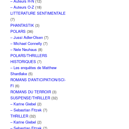
– Auteurs H-N
(12)
– Auteurs O-Z
(18)
LITTERATURE SENTIMENTALE
(7)
PHANTASTIK
(3)
POLARS
(36)
– Jussi Adler-Olsen
(7)
– Michael Connelly
(7)
– Nele Neuhaus
(8)
POLARS/THRILLERS
HISTORIQUES
(7)
– Les enquêtes de Matthew
Shardlake
(5)
ROMANS D'ANTICIPATION/SCI-
FI
(6)
ROMANS DU TERROIR
(3)
SUSPENSE/THRILLER
(32)
– Karine Giebel
(2)
– Sebastian Fitzek
(7)
THRILLER
(32)
– Karine Giebel
(2)
– Sebastian Fitzek
(7)