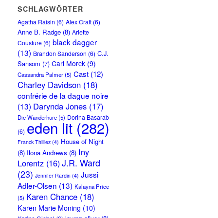
SCHLAGWÖRTER
Agatha Raisin
(6)
Alex Craft
(6)
Anne B. Radge
(8)
Arlette
black dagger
Cousture
(6)
(13)
C.J.
Brandon Sanderson
(6)
Carl Morck
(9)
Sansom
(7)
Cast
(12)
Cassandra Palmer
(5)
Charley Davidson
(18)
confrérie de la dague noire
Darynda Jones
(17)
(13)
Dorina Basarab
Die Wanderhure
(5)
eden lit
(282)
(6)
House of Night
Franck Thilliez
(4)
Iny
(8)
Ilona Andrews
(8)
J.R. Ward
Lorentz
(16)
(23)
Jussi
Jennifer Rardin
(4)
Adler-Olsen
(13)
Kalayna Price
Karen Chance
(18)
(5)
Karen Marie Moning
(10)