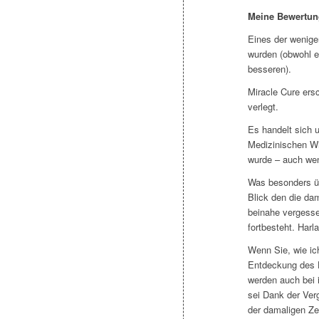
Meine Bewertun
Eines der wenige
wurden (obwohl e
besseren).
Miracle Cure ers
verlegt.
Es handelt sich u
Medizinischen Wi
wurde – auch wenn
Was besonders üb
Blick den die da
beinahe vergesse
fortbesteht. Harl
Wenn Sie, wie ic
Entdeckung des H
werden auch bei i
sei Dank der Ver
der damaligen Zei