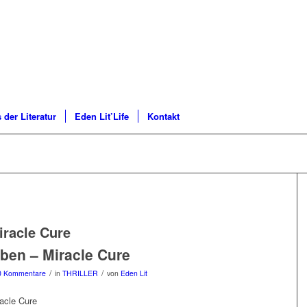
 der Literatur
Eden Lit’Life
Kontakt
iracle Cure
ben – Miracle Cure
/
/
0 Kommentare
in
THRILLER
von
Eden Lit
racle Cure