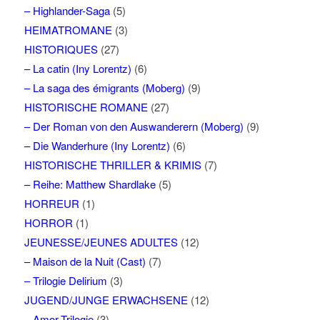
– Highlander-Saga
(5)
HEIMATROMANE
(3)
HISTORIQUES
(27)
– La catin (Iny Lorentz)
(6)
– La saga des émigrants (Moberg)
(9)
HISTORISCHE ROMANE
(27)
– Der Roman von den Auswanderern (Moberg)
(9)
– Die Wanderhure (Iny Lorentz)
(6)
HISTORISCHE THRILLER & KRIMIS
(7)
– Reihe: Matthew Shardlake
(5)
HORREUR
(1)
HORROR
(1)
JEUNESSE/JEUNES ADULTES
(12)
– Maison de la Nuit (Cast)
(7)
– Trilogie Delirium
(3)
JUGEND/JUNGE ERWACHSENE
(12)
– Amor-Trilogie
(3)