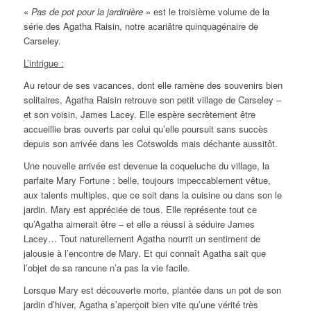
«
Pas de pot pour la jardinière
» est le troisième volume de la
série des Agatha Raisin, notre acariâtre quinquagénaire de
Carseley.
L’intrigue :
Au retour de ses vacances, dont elle ramène des souvenirs bien
solitaires, Agatha Raisin retrouve son petit village de Carseley –
et son voisin, James Lacey. Elle espère secrètement être
accueillie bras ouverts par celui qu’elle poursuit sans succès
depuis son arrivée dans les Cotswolds mais déchante aussitôt.
Une nouvelle arrivée est devenue la coqueluche du village, la
parfaite Mary Fortune : belle, toujours impeccablement vêtue,
aux talents multiples, que ce soit dans la cuisine ou dans son le
jardin. Mary est appréciée de tous. Elle représente tout ce
qu’Agatha aimerait être – et elle a réussi à séduire James
Lacey… Tout naturellement Agatha nourrit un sentiment de
jalousie à l’encontre de Mary. Et qui connaît Agatha sait que
l’objet de sa rancune n’a pas la vie facile.
Lorsque Mary est découverte morte, plantée dans un pot de son
jardin d’hiver, Agatha s’aperçoit bien vite qu’une vérité très