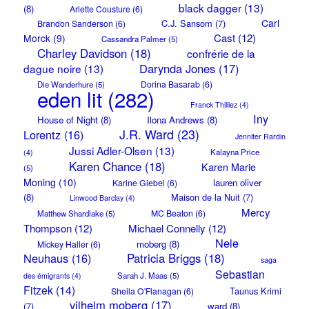
black dagger
(13)
(8)
Arlette Cousture
(6)
Carl
C.J. Sansom
(7)
Brandon Sanderson
(6)
Cast
(12)
Morck
(9)
Cassandra Palmer
(5)
Charley Davidson
(18)
confrérie de la
Darynda Jones
(17)
dague noire
(13)
Dorina Basarab
(6)
Die Wanderhure
(5)
eden lit
(282)
Franck Thilliez
(4)
Iny
House of Night
(8)
Ilona Andrews
(8)
J.R. Ward
(23)
Lorentz
(16)
Jennifer Rardin
Jussi Adler-Olsen
(13)
Kalayna Price
(4)
Karen Chance
(18)
Karen Marie
(5)
Moning
(10)
lauren oliver
Karine Giebel
(6)
(8)
Maison de la Nuit
(7)
Linwood Barclay
(4)
Mercy
MC Beaton
(6)
Matthew Shardlake
(5)
Thompson
(12)
Michael Connelly
(12)
Nele
moberg
(8)
Mickey Haller
(6)
Neuhaus
(16)
Patricia Briggs
(18)
saga
Sebastian
Sarah J. Maas
(5)
des émigrants
(4)
Fitzek
(14)
Taunus Krimi
Sheila O'Flanagan
(6)
vilhelm moberg
(17)
(7)
ward
(8)