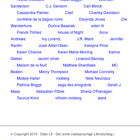
Sanderson
C.J. Sansom
Carl Morck
Cassandra Palmer
Cast
Charley Davidson
confrérie de la dague noire
Darynda Jones
Die
Wanderhure
Dorina Basarab
eden lit
Franck Thilliez
House of Night
Ilona
Andrews
Iny Lorentz
J.R. Ward
Jennifer
Rardin
Jussi Adler-Olsen
Kalayna Price
Karen Chance
Karen Marie Moning
Karine
Giebel
lauren oliver
Linwood Barclay
Maison de la Nuit
Matthew Shardlake
MC
Beaton
Mercy Thompson
Michael Connelly
Mickey Haller
moberg
Nele Neuhaus
Patricia Briggs
saga des émigrants
Sarah J.
Maas
Sebastian Fitzek
Sheila O'Flanagan
Taunus Krimi
vilhelm moberg
ward
© Copyright 2015 - Eden Lit - Der erste zweisprachige Literaturblog |