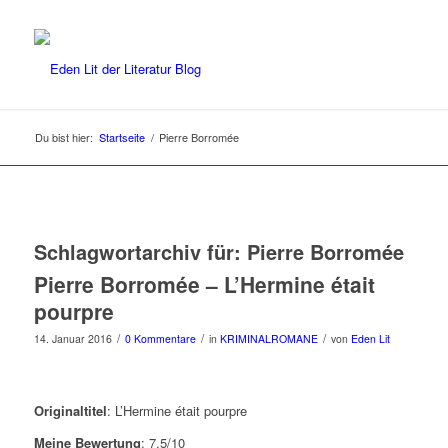
Du bist hier:
Startseite
/
Pierre Borromée
Schlagwortarchiv für:
Pierre Borromée
Pierre Borromée – L’Hermine était
pourpre
/
/
/
14. Januar 2016
0 Kommentare
in
KRIMINALROMANE
von
Eden Lit
Originaltitel
: L’Hermine était pourpre
Meine Bewertung
: 7,5/10