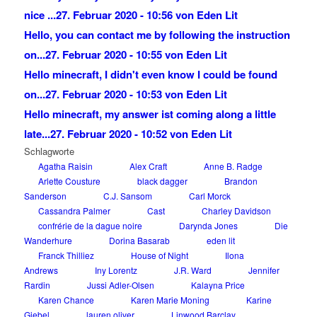
nice ...
27. Februar 2020 - 10:56 von Eden Lit
Hello, you can contact me by following the instruction
on...
27. Februar 2020 - 10:55 von Eden Lit
Hello minecraft, I didn't even know I could be found
on...
27. Februar 2020 - 10:53 von Eden Lit
Hello minecraft, my answer ist coming along a little
late...
27. Februar 2020 - 10:52 von Eden Lit
Schlagworte
Agatha Raisin
Alex Craft
Anne B. Radge
Arlette Cousture
black dagger
Brandon
Sanderson
C.J. Sansom
Carl Morck
Cassandra Palmer
Cast
Charley Davidson
confrérie de la dague noire
Darynda Jones
Die
Wanderhure
Dorina Basarab
eden lit
Franck Thilliez
House of Night
Ilona
Andrews
Iny Lorentz
J.R. Ward
Jennifer
Rardin
Jussi Adler-Olsen
Kalayna Price
Karen Chance
Karen Marie Moning
Karine
Giebel
lauren oliver
Linwood Barclay