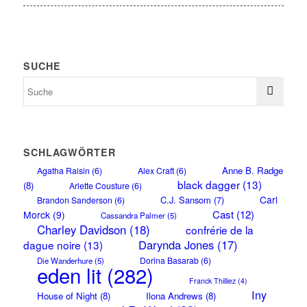
SUCHE
SCHLAGWÖRTER
Anne B. Radge
Agatha Raisin
(6)
Alex Craft
(6)
black dagger
(13)
(8)
Arlette Cousture
(6)
Carl
C.J. Sansom
(7)
Brandon Sanderson
(6)
Cast
(12)
Morck
(9)
Cassandra Palmer
(5)
Charley Davidson
(18)
confrérie de la
Darynda Jones
(17)
dague noire
(13)
Dorina Basarab
(6)
Die Wanderhure
(5)
eden lit
(282)
Franck Thilliez
(4)
Iny
House of Night
(8)
Ilona Andrews
(8)