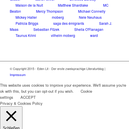
Maison de la Nuit
Matthew Shardlake
MC
Beaton
Mercy Thompson
Michael Connelly
Mickey Haller
moberg
Nele Neuhaus
Patricia Briggs
saga des émigrants
Sarah J.
Maas
Sebastian Fitzek
Sheila O'Flanagan
Taunus Krimi
vilhelm moberg
ward
© Copyright 2015 - Eden Lit - Der erste zweisprachige Literaturblog |
Impressum
This website uses cookies to improve your experience. We'll assume you're
ok with this, but you can opt-out if you wish.
Cookie
settings
ACCEPT
Privacy & Cookies Policy
Schließen