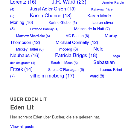
J.R. Ward
(23)
Lorentz
(16)
Jennifer Rardin
Jussi Adler-Olsen
(13)
Kalayna Price
(4)
Karen Chance
(18)
Karen Marie
(5)
Moning
(10)
lauren oliver
Karine Giebel
(6)
(8)
Maison de la Nuit
(7)
Linwood Barclay
(4)
Mercy
MC Beaton
(6)
Matthew Shardlake
(5)
Thompson
(12)
Michael Connelly
(12)
Nele
moberg
(8)
Mickey Haller
(6)
Neuhaus
(16)
Patricia Briggs
(18)
saga
Sebastian
Sarah J. Maas
(5)
des émigrants
(4)
Fitzek
(14)
Taunus Krimi
Sheila O'Flanagan
(6)
vilhelm moberg
(17)
(7)
ward
(8)
ÜBER EDEN LIT
Eden Lit
Hier schreibt Eden über Bücher, die sie gelesen hat.
View all posts