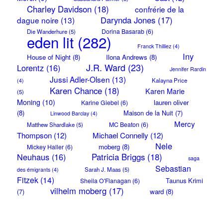
Charley Davidson
(18)
confrérie de la
Darynda Jones
(17)
dague noire
(13)
Dorina Basarab
(6)
Die Wanderhure
(5)
eden lit
(282)
Franck Thilliez
(4)
Iny
House of Night
(8)
Ilona Andrews
(8)
J.R. Ward
(23)
Lorentz
(16)
Jennifer Rardin
Jussi Adler-Olsen
(13)
Kalayna Price
(4)
Karen Chance
(18)
Karen Marie
(5)
Moning
(10)
lauren oliver
Karine Giebel
(6)
(8)
Maison de la Nuit
(7)
Linwood Barclay
(4)
Mercy
MC Beaton
(6)
Matthew Shardlake
(5)
Thompson
(12)
Michael Connelly
(12)
Nele
moberg
(8)
Mickey Haller
(6)
Neuhaus
(16)
Patricia Briggs
(18)
saga
Sebastian
Sarah J. Maas
(5)
des émigrants
(4)
Fitzek
(14)
Taunus Krimi
Sheila O'Flanagan
(6)
vilhelm moberg
(17)
(7)
ward
(8)