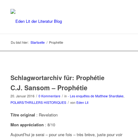
Du bist hier:
Startseite
/
Prophétie
Schlagwortarchiv für:
Prophétie
C.J. Sansom – Prophétie
/
/
20. Januar 2016
0 Kommentare
in
- Les enquêtes de Matthew Shardlake
,
/
POLARS/THRILLERS HISTORIQUES
von
Eden Lit
Titre original
: Revelation
Mon appréciation
: 8/10
Aujourd’hui je serai – pour une fois – très brève, juste pour voir