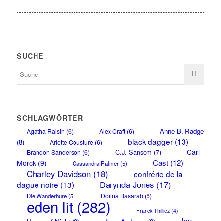
SUCHE
SCHLAGWÖRTER
Anne B. Radge
Agatha Raisin
(6)
Alex Craft
(6)
black dagger
(13)
(8)
Arlette Cousture
(6)
Carl
C.J. Sansom
(7)
Brandon Sanderson
(6)
Cast
(12)
Morck
(9)
Cassandra Palmer
(5)
Charley Davidson
(18)
confrérie de la
Darynda Jones
(17)
dague noire
(13)
Dorina Basarab
(6)
Die Wanderhure
(5)
eden lit
(282)
Franck Thilliez
(4)
Iny