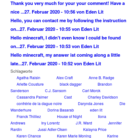
Thank you very much for your your comment! Have a
nice ...
27. Februar 2020 - 10:56 von Eden Lit
Hello, you can contact me by following the instruction
on...
27. Februar 2020 - 10:55 von Eden Lit
Hello minecraft, I didn't even know I could be found
on...
27. Februar 2020 - 10:53 von Eden Lit
Hello minecraft, my answer ist coming along a little
late...
27. Februar 2020 - 10:52 von Eden Lit
Schlagworte
Agatha Raisin
Alex Craft
Anne B. Radge
Arlette Cousture
black dagger
Brandon
Sanderson
C.J. Sansom
Carl Morck
Cassandra Palmer
Cast
Charley Davidson
confrérie de la dague noire
Darynda Jones
Die
Wanderhure
Dorina Basarab
eden lit
Franck Thilliez
House of Night
Ilona
Andrews
Iny Lorentz
J.R. Ward
Jennifer
Rardin
Jussi Adler-Olsen
Kalayna Price
Karen Chance
Karen Marie Moning
Karine