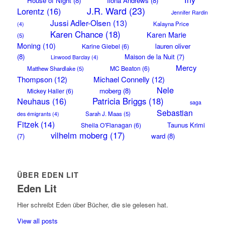
House of Night
(8)
Ilona Andrews
(8)
J.R. Ward
(23)
Lorentz
(16)
Jennifer Rardin
Jussi Adler-Olsen
(13)
Kalayna Price
(4)
Karen Chance
(18)
Karen Marie
(5)
Moning
(10)
lauren oliver
Karine Giebel
(6)
(8)
Maison de la Nuit
(7)
Linwood Barclay
(4)
Mercy
MC Beaton
(6)
Matthew Shardlake
(5)
Thompson
(12)
Michael Connelly
(12)
Nele
moberg
(8)
Mickey Haller
(6)
Neuhaus
(16)
Patricia Briggs
(18)
saga
Sebastian
Sarah J. Maas
(5)
des émigrants
(4)
Fitzek
(14)
Taunus Krimi
Sheila O'Flanagan
(6)
vilhelm moberg
(17)
(7)
ward
(8)
ÜBER EDEN LIT
Eden Lit
Hier schreibt Eden über Bücher, die sie gelesen hat.
View all posts