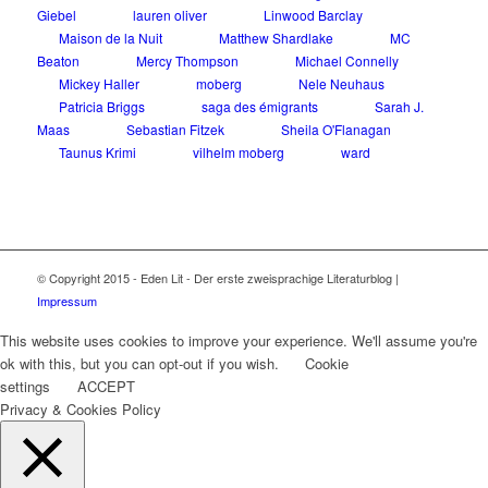
Giebel
lauren oliver
Linwood Barclay
Maison de la Nuit
Matthew Shardlake
MC
Beaton
Mercy Thompson
Michael Connelly
Mickey Haller
moberg
Nele Neuhaus
Patricia Briggs
saga des émigrants
Sarah J.
Maas
Sebastian Fitzek
Sheila O'Flanagan
Taunus Krimi
vilhelm moberg
ward
© Copyright 2015 - Eden Lit - Der erste zweisprachige Literaturblog |
Impressum
This website uses cookies to improve your experience. We'll assume you're
ok with this, but you can opt-out if you wish.
Cookie
settings
ACCEPT
Privacy & Cookies Policy