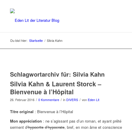
Du bist hier:
Startseite
/
Silvia Kahn
Schlagwortarchiv für:
Silvia Kahn
Silvia Kahn & Laurent Storck –
Bienvenue à l’Hôpital
/
/
/
26. Februar 2016
0 Kommentare
in
DIVERS
von
Eden Lit
Titre original
: Bienvenue à l’Hôpital
Mon appréciation
: ne s’agissant pas d’un roman, et ayant prêté
serment d
’hypocrite
d’hypocrate
, bref, en mon âme et conscience