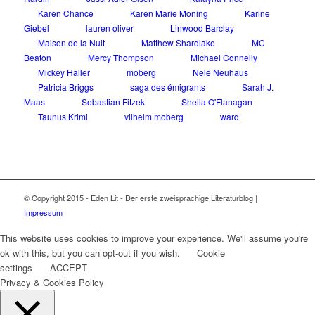
Karen Chance
Karen Marie Moning
Karine
Giebel
lauren oliver
Linwood Barclay
Maison de la Nuit
Matthew Shardlake
MC
Beaton
Mercy Thompson
Michael Connelly
Mickey Haller
moberg
Nele Neuhaus
Patricia Briggs
saga des émigrants
Sarah J.
Maas
Sebastian Fitzek
Sheila O'Flanagan
Taunus Krimi
vilhelm moberg
ward
© Copyright 2015 - Eden Lit - Der erste zweisprachige Literaturblog |
Impressum
This website uses cookies to improve your experience. We'll assume you're
ok with this, but you can opt-out if you wish.
Cookie
settings
ACCEPT
Privacy & Cookies Policy