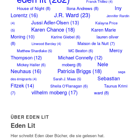
Franck Thilliez
(4)
Iny
House of Night
(8)
Ilona Andrews
(8)
J.R. Ward
(23)
Lorentz
(16)
Jennifer Rardin
Jussi Adler-Olsen
(13)
Kalayna Price
(4)
Karen Chance
(18)
Karen Marie
(5)
Moning
(10)
lauren oliver
Karine Giebel
(6)
(8)
Maison de la Nuit
(7)
Linwood Barclay
(4)
Mercy
MC Beaton
(6)
Matthew Shardlake
(5)
Thompson
(12)
Michael Connelly
(12)
Nele
moberg
(8)
Mickey Haller
(6)
Neuhaus
(16)
Patricia Briggs
(18)
saga
Sebastian
Sarah J. Maas
(5)
des émigrants
(4)
Fitzek
(14)
Taunus Krimi
Sheila O'Flanagan
(6)
vilhelm moberg
(17)
(7)
ward
(8)
ÜBER EDEN LIT
Eden Lit
Hier schreibt Eden über Bücher, die sie gelesen hat.