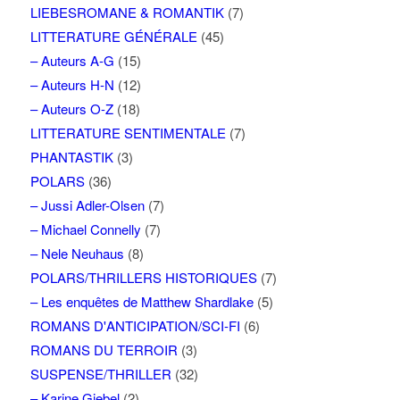
LIEBESROMANE & ROMANTIK
(7)
LITTERATURE GÉNÉRALE
(45)
– Auteurs A-G
(15)
– Auteurs H-N
(12)
– Auteurs O-Z
(18)
LITTERATURE SENTIMENTALE
(7)
PHANTASTIK
(3)
POLARS
(36)
– Jussi Adler-Olsen
(7)
– Michael Connelly
(7)
– Nele Neuhaus
(8)
POLARS/THRILLERS HISTORIQUES
(7)
– Les enquêtes de Matthew Shardlake
(5)
ROMANS D'ANTICIPATION/SCI-FI
(6)
ROMANS DU TERROIR
(3)
SUSPENSE/THRILLER
(32)
– Karine Giebel
(2)