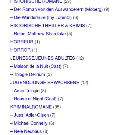
HISTORISCHE ROMANE
(27)
– Der Roman von den Auswanderern (Moberg)
(9)
– Die Wanderhure (Iny Lorentz)
(6)
HISTORISCHE THRILLER & KRIMIS
(7)
– Reihe: Matthew Shardlake
(5)
HORREUR
(1)
HORROR
(1)
JEUNESSE/JEUNES ADULTES
(12)
– Maison de la Nuit (Cast)
(7)
– Trilogie Delirium
(3)
JUGEND/JUNGE ERWACHSENE
(12)
– Amor-Trilogie
(3)
– House of Night (Cast)
(7)
KRIMINALROMANE
(35)
– Jussi Adler-Olsen
(7)
– Michael Connelly
(6)
– Nele Neuhaus
(8)