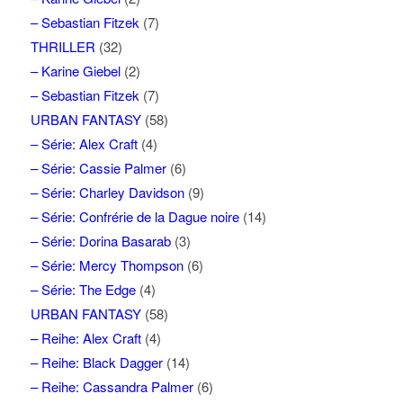
– Sebastian Fitzek
(7)
THRILLER
(32)
– Karine Giebel
(2)
– Sebastian Fitzek
(7)
URBAN FANTASY
(58)
– Série: Alex Craft
(4)
– Série: Cassie Palmer
(6)
– Série: Charley Davidson
(9)
– Série: Confrérie de la Dague noire
(14)
– Série: Dorina Basarab
(3)
– Série: Mercy Thompson
(6)
– Série: The Edge
(4)
URBAN FANTASY
(58)
– Reihe: Alex Craft
(4)
– Reihe: Black Dagger
(14)
– Reihe: Cassandra Palmer
(6)