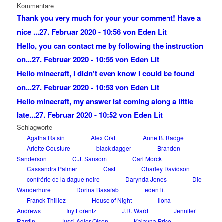
Kommentare
Thank you very much for your your comment! Have a
nice ...
27. Februar 2020 - 10:56 von Eden Lit
Hello, you can contact me by following the instruction
on...
27. Februar 2020 - 10:55 von Eden Lit
Hello minecraft, I didn't even know I could be found
on...
27. Februar 2020 - 10:53 von Eden Lit
Hello minecraft, my answer ist coming along a little
late...
27. Februar 2020 - 10:52 von Eden Lit
Schlagworte
Agatha Raisin
Alex Craft
Anne B. Radge
Arlette Cousture
black dagger
Brandon
Sanderson
C.J. Sansom
Carl Morck
Cassandra Palmer
Cast
Charley Davidson
confrérie de la dague noire
Darynda Jones
Die
Wanderhure
Dorina Basarab
eden lit
Franck Thilliez
House of Night
Ilona
Andrews
Iny Lorentz
J.R. Ward
Jennifer
Rardin
Jussi Adler-Olsen
Kalayna Price