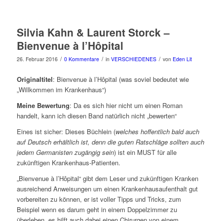
Silvia Kahn & Laurent Storck –
Bienvenue à l’Hôpital
/
/
/
26. Februar 2016
0 Kommentare
in
VERSCHIEDENES
von
Eden Lit
Originaltitel
: Bienvenue à l’Hôpital (was soviel bedeutet wie
„Willkommen im Krankenhaus“)
Meine Bewertung
: Da es sich hier nicht um einen Roman
handelt, kann ich diesen Band natürlich nicht „bewerten“
Eines ist sicher: Dieses Büchlein (
welches hoffentlich bald auch
auf Deutsch erhältlich ist, denn die guten Ratschläge sollten auch
jedem Germanisten zugängig sein
) ist ein MUST für alle
zukünftigen Krankenhaus-Patienten.
„Bienvenue à l’Hôpital“ gibt dem Leser und zukünftigen Kranken
ausreichend Anweisungen um einen Krankenhausaufenthalt gut
vorbereiten zu können, er ist voller Tipps und Tricks, zum
Beispiel wenn es darum geht in einem Doppelzimmer zu
überleben, es hilft auch dabei einen Chirurgen von einem