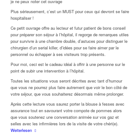
je ne peux noter cet ouvrage
Plus sérieusement, c’est un MUST pour ceux qui devront se faire
hospitaliser !
Ce petit ouvrage offre au lecteur et futur patient de bons conseil
pour préparer son séjour à l’hôpital, il regorge de remarques utiles
pour survivre à une chambre double, d’astuces pour distinguer le
chirurgien d’un serial killer, d’idées pour se faire aimer par le
personnel ou échapper à ses visiteurs trop présents.
Pour moi, ceci est le cadeau idéal à offrir à une personne sur le
point de subir une intervention à l’hôpital.
Toutes les situations vous seront décrites avec tant d’humour
que vous ne pourrez plus faire autrement que voir le bon côté de
votre séjour, que vous souhaiterez désormais même prolonger.
Après cette lecture vous saurez porter la blouse à fesses avec
assurance tout en savourant votre compote de pommes alors
que vous soutenez une conversation animée sur vos gaz et
selles avec les infirmières lors de la visite de votre chéri(e).
Weiterlesen