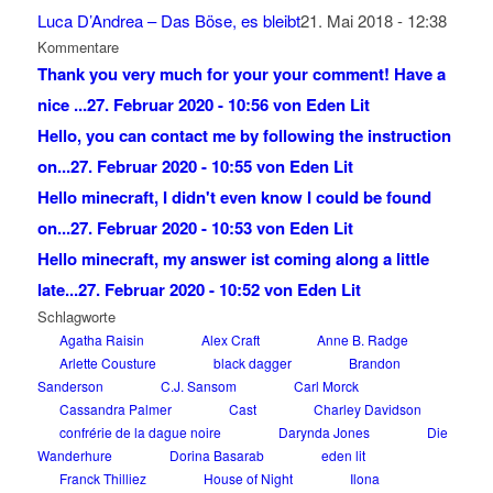
Luca D’Andrea – Das Böse, es bleibt
21. Mai 2018 - 12:38
Kommentare
Thank you very much for your your comment! Have a
nice ...
27. Februar 2020 - 10:56 von Eden Lit
Hello, you can contact me by following the instruction
on...
27. Februar 2020 - 10:55 von Eden Lit
Hello minecraft, I didn't even know I could be found
on...
27. Februar 2020 - 10:53 von Eden Lit
Hello minecraft, my answer ist coming along a little
late...
27. Februar 2020 - 10:52 von Eden Lit
Schlagworte
Agatha Raisin
Alex Craft
Anne B. Radge
Arlette Cousture
black dagger
Brandon
Sanderson
C.J. Sansom
Carl Morck
Cassandra Palmer
Cast
Charley Davidson
confrérie de la dague noire
Darynda Jones
Die
Wanderhure
Dorina Basarab
eden lit
Franck Thilliez
House of Night
Ilona