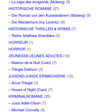
– La saga des émigrants (Moberg)
(9)
HISTORISCHE ROMANE
(27)
– Der Roman von den Auswanderern (Moberg)
(9)
– Die Wanderhure (Iny Lorentz)
(6)
HISTORISCHE THRILLER & KRIMIS
(7)
– Reihe: Matthew Shardlake
(5)
HORREUR
(1)
HORROR
(1)
JEUNESSE/JEUNES ADULTES
(12)
– Maison de la Nuit (Cast)
(7)
– Trilogie Delirium
(3)
JUGEND/JUNGE ERWACHSENE
(12)
– Amor-Trilogie
(3)
– House of Night (Cast)
(7)
KRIMINALROMANE
(35)
– Jussi Adler-Olsen
(7)
– Michael Connelly
(6)