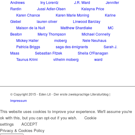
Andrews
Iny Lorentz
J.R. Ward
Jennifer
Rardin
Jussi Adler-Olsen
Kalayna Price
Karen Chance
Karen Marie Moning
Karine
Giebel
lauren oliver
Linwood Barclay
Maison de la Nuit
Matthew Shardlake
MC
Beaton
Mercy Thompson
Michael Connelly
Mickey Haller
moberg
Nele Neuhaus
Patricia Briggs
saga des émigrants
Sarah J.
Maas
Sebastian Fitzek
Sheila O'Flanagan
Taunus Krimi
vilhelm moberg
ward
© Copyright 2015 - Eden Lit - Der erste zweisprachige Literaturblog |
Impressum
This website uses cookies to improve your experience. We'll assume you're
ok with this, but you can opt-out if you wish.
Cookie
settings
ACCEPT
Privacy & Cookies Policy