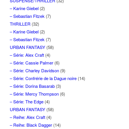
SUSPENSE/THRILLER
(32)
– Karine Giebel
(2)
– Sebastian Fitzek
(7)
THRILLER
(32)
– Karine Giebel
(2)
– Sebastian Fitzek
(7)
URBAN FANTASY
(58)
– Série: Alex Craft
(4)
– Série: Cassie Palmer
(6)
– Série: Charley Davidson
(9)
– Série: Confrérie de la Dague noire
(14)
– Série: Dorina Basarab
(3)
– Série: Mercy Thompson
(6)
– Série: The Edge
(4)
URBAN FANTASY
(58)
– Reihe: Alex Craft
(4)
– Reihe: Black Dagger
(14)