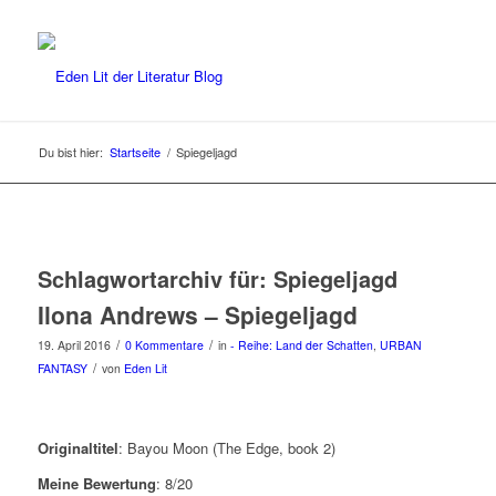
Du bist hier:
Startseite
/
Spiegeljagd
Schlagwortarchiv für:
Spiegeljagd
Ilona Andrews – Spiegeljagd
/
/
19. April 2016
0 Kommentare
in
- Reihe: Land der Schatten
,
URBAN
/
FANTASY
von
Eden Lit
Originaltitel
: Bayou Moon (The Edge, book 2)
Meine Bewertung
: 8/20