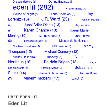
Dorina Basarab
(6)
Die Wanderhure
(5)
eden lit
(282)
Franck Thilliez
(4)
Iny
House of Night
(8)
Ilona Andrews
(8)
J.R. Ward
(23)
Lorentz
(16)
Jennifer Rardin
Jussi Adler-Olsen
(13)
Kalayna Price
(4)
Karen Chance
(18)
Karen Marie
(5)
Moning
(10)
lauren oliver
Karine Giebel
(6)
(8)
Maison de la Nuit
(7)
Linwood Barclay
(4)
Mercy
MC Beaton
(6)
Matthew Shardlake
(5)
Thompson
(12)
Michael Connelly
(12)
Nele
moberg
(8)
Mickey Haller
(6)
Neuhaus
(16)
Patricia Briggs
(18)
saga
Sebastian
Sarah J. Maas
(5)
des émigrants
(4)
Fitzek
(14)
Taunus Krimi
Sheila O'Flanagan
(6)
vilhelm moberg
(17)
(7)
ward
(8)
ÜBER EDEN LIT
Eden Lit