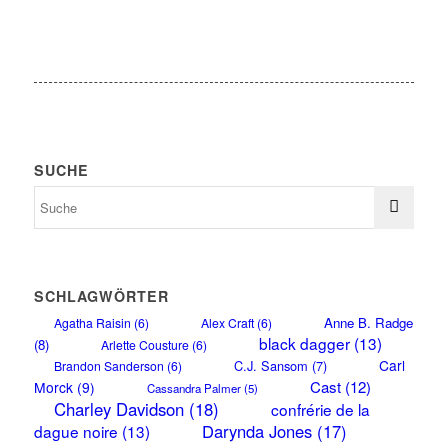
SUCHE
SCHLAGWÖRTER
Anne B. Radge
Agatha Raisin
(6)
Alex Craft
(6)
black dagger
(13)
(8)
Arlette Cousture
(6)
Carl
C.J. Sansom
(7)
Brandon Sanderson
(6)
Cast
(12)
Morck
(9)
Cassandra Palmer
(5)
Charley Davidson
(18)
confrérie de la
Darynda Jones
(17)
dague noire
(13)