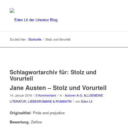
Du bist hier:
Startseite
/
Stolz und Vorurteil
Schlagwortarchiv für:
Stolz und
Vorurteil
Jane Austen – Stolz und Vorurteil
/
/
14. Januar 2016
0 Kommentare
in
- Autoren A-G
,
ALLGEMEINE
/
LITERATUR
,
LIEBESROMANE & ROMANTIK
von
Eden Lit
Originaltitel
: Pride and prejudice
Bewertung
: Zeitlos