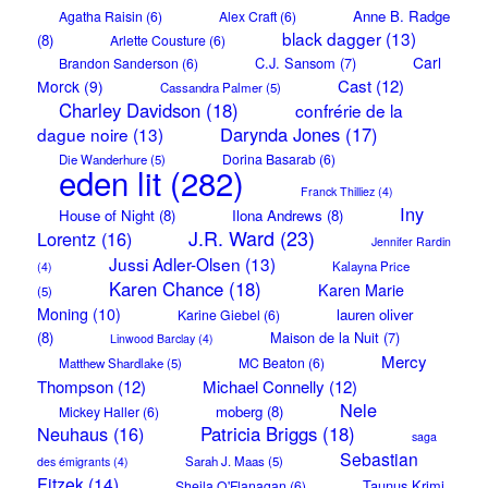
Anne B. Radge
Agatha Raisin
(6)
Alex Craft
(6)
black dagger
(13)
(8)
Arlette Cousture
(6)
Carl
C.J. Sansom
(7)
Brandon Sanderson
(6)
Cast
(12)
Morck
(9)
Cassandra Palmer
(5)
Charley Davidson
(18)
confrérie de la
Darynda Jones
(17)
dague noire
(13)
Dorina Basarab
(6)
Die Wanderhure
(5)
eden lit
(282)
Franck Thilliez
(4)
Iny
House of Night
(8)
Ilona Andrews
(8)
J.R. Ward
(23)
Lorentz
(16)
Jennifer Rardin
Jussi Adler-Olsen
(13)
Kalayna Price
(4)
Karen Chance
(18)
Karen Marie
(5)
Moning
(10)
lauren oliver
Karine Giebel
(6)
(8)
Maison de la Nuit
(7)
Linwood Barclay
(4)
Mercy
MC Beaton
(6)
Matthew Shardlake
(5)
Thompson
(12)
Michael Connelly
(12)
Nele
moberg
(8)
Mickey Haller
(6)
Neuhaus
(16)
Patricia Briggs
(18)
saga
Sebastian
Sarah J. Maas
(5)
des émigrants
(4)
Fitzek
(14)
Taunus Krimi
Sheila O'Flanagan
(6)