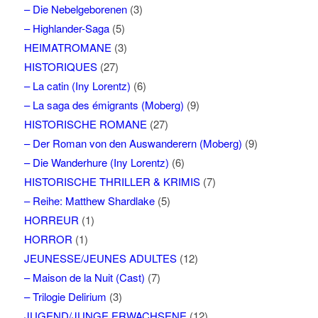
– Die Nebelgeborenen
(3)
– Highlander-Saga
(5)
HEIMATROMANE
(3)
HISTORIQUES
(27)
– La catin (Iny Lorentz)
(6)
– La saga des émigrants (Moberg)
(9)
HISTORISCHE ROMANE
(27)
– Der Roman von den Auswanderern (Moberg)
(9)
– Die Wanderhure (Iny Lorentz)
(6)
HISTORISCHE THRILLER & KRIMIS
(7)
– Reihe: Matthew Shardlake
(5)
HORREUR
(1)
HORROR
(1)
JEUNESSE/JEUNES ADULTES
(12)
– Maison de la Nuit (Cast)
(7)
– Trilogie Delirium
(3)
JUGEND/JUNGE ERWACHSENE
(12)