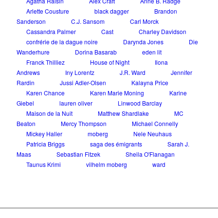
Agatha Raisin
Alex Craft
Anne B. Radge
Arlette Cousture
black dagger
Brandon
Sanderson
C.J. Sansom
Carl Morck
Cassandra Palmer
Cast
Charley Davidson
confrérie de la dague noire
Darynda Jones
Die
Wanderhure
Dorina Basarab
eden lit
Franck Thilliez
House of Night
Ilona
Andrews
Iny Lorentz
J.R. Ward
Jennifer
Rardin
Jussi Adler-Olsen
Kalayna Price
Karen Chance
Karen Marie Moning
Karine
Giebel
lauren oliver
Linwood Barclay
Maison de la Nuit
Matthew Shardlake
MC
Beaton
Mercy Thompson
Michael Connelly
Mickey Haller
moberg
Nele Neuhaus
Patricia Briggs
saga des émigrants
Sarah J.
Maas
Sebastian Fitzek
Sheila O'Flanagan
Taunus Krimi
vilhelm moberg
ward