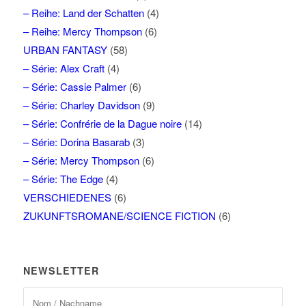
– Reihe: Land der Schatten
(4)
– Reihe: Mercy Thompson
(6)
URBAN FANTASY
(58)
– Série: Alex Craft
(4)
– Série: Cassie Palmer
(6)
– Série: Charley Davidson
(9)
– Série: Confrérie de la Dague noire
(14)
– Série: Dorina Basarab
(3)
– Série: Mercy Thompson
(6)
– Série: The Edge
(4)
VERSCHIEDENES
(6)
ZUKUNFTSROMANE/SCIENCE FICTION
(6)
NEWSLETTER