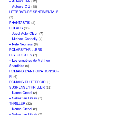
– Auteurs H-N
(12)
– Auteurs O-Z
(18)
LITTERATURE SENTIMENTALE
(7)
PHANTASTIK
(3)
POLARS
(36)
– Jussi Adler-Olsen
(7)
– Michael Connelly
(7)
– Nele Neuhaus
(8)
POLARS/THRILLERS
HISTORIQUES
(7)
– Les enquêtes de Matthew
Shardlake
(5)
ROMANS D'ANTICIPATION/SCI-
FI
(6)
ROMANS DU TERROIR
(3)
SUSPENSE/THRILLER
(32)
– Karine Giebel
(2)
– Sebastian Fitzek
(7)
THRILLER
(32)
– Karine Giebel
(2)
– Sebastian Fitzek
(7)