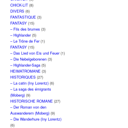
CHICK-LIT
(8)
DIVERS
(6)
FANTASTIQUE
(3)
FANTASY
(15)
– Fils des brumes
(3)
– Highlander
(5)
– Le Trône de Fer
(1)
FANTASY
(15)
– Das Lied von Eis und Feuer
(1)
– Die Nebelgeborenen
(3)
– Highlander-Saga
(5)
HEIMATROMANE
(3)
HISTORIQUES
(27)
– La catin (Iny Lorentz)
(6)
– La saga des émigrants
(Moberg)
(9)
HISTORISCHE ROMANE
(27)
– Der Roman von den
Auswanderern (Moberg)
(9)
– Die Wanderhure (Iny Lorentz)
(6)