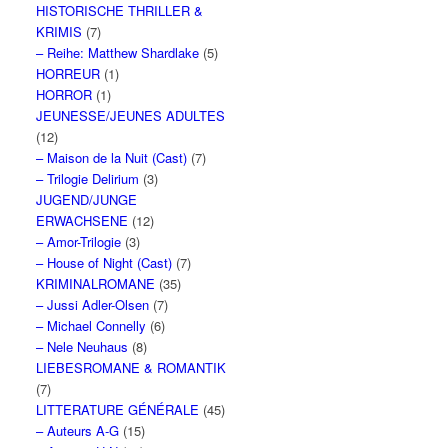
HISTORISCHE THRILLER &
KRIMIS
(7)
– Reihe: Matthew Shardlake
(5)
HORREUR
(1)
HORROR
(1)
JEUNESSE/JEUNES ADULTES
(12)
– Maison de la Nuit (Cast)
(7)
– Trilogie Delirium
(3)
JUGEND/JUNGE
ERWACHSENE
(12)
– Amor-Trilogie
(3)
– House of Night (Cast)
(7)
KRIMINALROMANE
(35)
– Jussi Adler-Olsen
(7)
– Michael Connelly
(6)
– Nele Neuhaus
(8)
LIEBESROMANE & ROMANTIK
(7)
LITTERATURE GÉNÉRALE
(45)
– Auteurs A-G
(15)