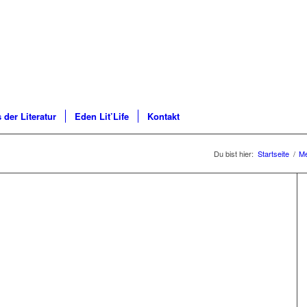
 der Literatur
Eden Lit’Life
Kontakt
Du bist hier:
Startseite
/
Me