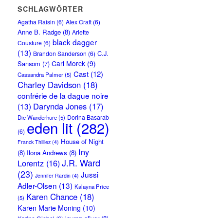
SCHLAGWÖRTER
Agatha Raisin
(6)
Alex Craft
(6)
Anne B. Radge
(8)
Arlette
black dagger
Cousture
(6)
(13)
C.J.
Brandon Sanderson
(6)
Carl Morck
(9)
Sansom
(7)
Cast
(12)
Cassandra Palmer
(5)
Charley Davidson
(18)
confrérie de la dague noire
Darynda Jones
(17)
(13)
Dorina Basarab
Die Wanderhure
(5)
eden lit
(282)
(6)
House of Night
Franck Thilliez
(4)
Iny
(8)
Ilona Andrews
(8)
J.R. Ward
Lorentz
(16)
(23)
Jussi
Jennifer Rardin
(4)
Adler-Olsen
(13)
Kalayna Price
Karen Chance
(18)
(5)
Karen Marie Moning
(10)