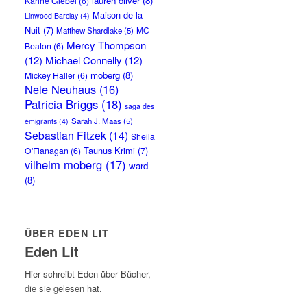
lauren oliver
(8)
Karine Giebel
(6)
Maison de la
Linwood Barclay
(4)
Nuit
(7)
MC
Matthew Shardlake
(5)
Mercy Thompson
Beaton
(6)
(12)
Michael Connelly
(12)
moberg
(8)
Mickey Haller
(6)
Nele Neuhaus
(16)
Patricia Briggs
(18)
saga des
Sarah J. Maas
(5)
émigrants
(4)
Sebastian Fitzek
(14)
Sheila
Taunus Krimi
(7)
O'Flanagan
(6)
vilhelm moberg
(17)
ward
(8)
ÜBER EDEN LIT
Eden Lit
Hier schreibt Eden über Bücher,
die sie gelesen hat.