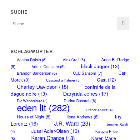
SUCHE
SCHLAGWÖRTER
Anne B. Radge
Agatha Raisin
(6)
Alex Craft
(6)
black dagger
(13)
(8)
Arlette Cousture
(6)
Carl
C.J. Sansom
(7)
Brandon Sanderson
(6)
Cast
(12)
Morck
(9)
Cassandra Palmer
(5)
Charley Davidson
(18)
confrérie de la
Darynda Jones
(17)
dague noire
(13)
Dorina Basarab
(6)
Die Wanderhure
(5)
eden lit
(282)
Franck Thilliez
(4)
Iny
House of Night
(8)
Ilona Andrews
(8)
J.R. Ward
(23)
Lorentz
(16)
Jennifer Rardin
Jussi Adler-Olsen
(13)
Kalayna Price
(4)
Karen Chance
(18)
Karen Marie
(5)