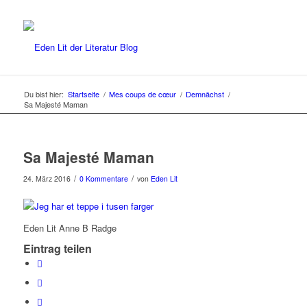
Du bist hier:
Startseite
/
Mes coups de cœur
/
Demnächst
/
Sa Majesté Maman
Sa Majesté Maman
/
/
24. März 2016
0 Kommentare
von
Eden Lit
Eden Lit Anne B Radge
Eintrag teilen