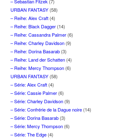
– Sebastian Fitzek
(7)
URBAN FANTASY
(58)
– Reihe: Alex Craft
(4)
– Reihe: Black Dagger
(14)
– Reihe: Cassandra Palmer
(6)
– Reihe: Charley Davidson
(9)
– Reihe: Dorina Basarab
(3)
– Reihe: Land der Schatten
(4)
– Reihe: Mercy Thompson
(6)
URBAN FANTASY
(58)
– Série: Alex Craft
(4)
– Série: Cassie Palmer
(6)
– Série: Charley Davidson
(9)
– Série: Confrérie de la Dague noire
(14)
– Série: Dorina Basarab
(3)
– Série: Mercy Thompson
(6)
– Série: The Edge
(4)