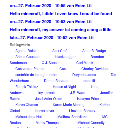
on...
27. Februar 2020 - 10:55 von Eden Lit
Hello minecraft, I didn't even know I could be found
on...
27. Februar 2020 - 10:53 von Eden Lit
Hello minecraft, my answer ist coming along a little
late...
27. Februar 2020 - 10:52 von Eden Lit
Schlagworte
Agatha Raisin
Alex Craft
Anne B. Radge
Arlette Cousture
black dagger
Brandon
Sanderson
C.J. Sansom
Carl Morck
Cassandra Palmer
Cast
Charley Davidson
confrérie de la dague noire
Darynda Jones
Die
Wanderhure
Dorina Basarab
eden lit
Franck Thilliez
House of Night
Ilona
Andrews
Iny Lorentz
J.R. Ward
Jennifer
Rardin
Jussi Adler-Olsen
Kalayna Price
Karen Chance
Karen Marie Moning
Karine
Giebel
lauren oliver
Linwood Barclay
Maison de la Nuit
Matthew Shardlake
MC
Beaton
Mercy Thompson
Michael Connelly