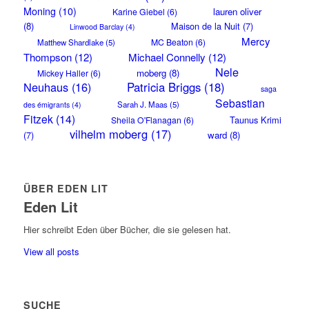
Moning
(10)
lauren oliver
Karine Giebel
(6)
(8)
Maison de la Nuit
(7)
Linwood Barclay
(4)
Mercy
MC Beaton
(6)
Matthew Shardlake
(5)
Thompson
(12)
Michael Connelly
(12)
Nele
moberg
(8)
Mickey Haller
(6)
Neuhaus
(16)
Patricia Briggs
(18)
saga
Sebastian
Sarah J. Maas
(5)
des émigrants
(4)
Fitzek
(14)
Taunus Krimi
Sheila O'Flanagan
(6)
vilhelm moberg
(17)
(7)
ward
(8)
ÜBER EDEN LIT
Eden Lit
Hier schreibt Eden über Bücher, die sie gelesen hat.
View all posts
SUCHE