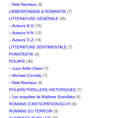
– Nele Neuhaus
(8)
LIEBESROMANE & ROMANTIK
(7)
LITTERATURE GÉNÉRALE
(45)
– Auteurs A-G
(15)
– Auteurs H-N
(12)
– Auteurs O-Z
(18)
LITTERATURE SENTIMENTALE
(7)
PHANTASTIK
(3)
POLARS
(36)
– Jussi Adler-Olsen
(7)
– Michael Connelly
(7)
– Nele Neuhaus
(8)
POLARS/THRILLERS HISTORIQUES
(7)
– Les enquêtes de Matthew Shardlake
(5)
ROMANS D'ANTICIPATION/SCI-FI
(6)
ROMANS DU TERROIR
(3)
SUSPENSE/THRILLER
(32)