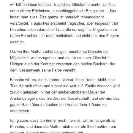
wir hätten leben können. Tragödien, Glücksmomente, Unfälle,
erstaunliche Erlebnisse, ausschlaggebende Ereignisse…. hier
findet man alles. Das ganze ist natürlich romangerecht
verarbeitet, Tragisches erscheint tragischer, aber insgesamt ist
Blanches Leben das einer Frau, die es wagt ins Ungewisse zu
treten Es schien mir recht realistisch und nicht aus den Fingern
gesaugt.
Da, wo ihre Mutter stehenbleigen musste hat Blanche die
Möglichkeit weiterzugehen, und sie tut es auch. Dies ist im
Übrigen auch der Kontrast zwischen den beiden Büchern, die
dem Gesamtwerk seine Farbe verleiht.
Blanche will es, sie klammert sich an ihren Traum, sieht eine
Türe die sich öffnet und stösst sie weit auf. Emilie dagegen wird
zurück gelassen, hinter der unüberwindbaren Mauer der
Anstandsregeln, des Geldes, der Gesellschaft, und sie wird das
ganze Buch über versuchen den Verlust ihrer Träume zu
verarbeiten.
Ich glaube, dass ich immer noch mehr an Emilie hänge als an
Blanche, und dass die Mutter mich mehr als ihre Tochter zum
erzittern, kichern oder weinen gebracht hat.