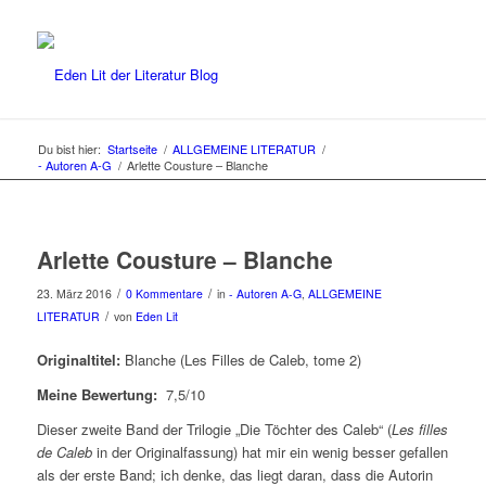
Du bist hier:
Startseite
/
ALLGEMEINE LITERATUR
/
- Autoren A-G
/
Arlette Cousture – Blanche
Arlette Cousture – Blanche
/
/
23. März 2016
0 Kommentare
in
- Autoren A-G
,
ALLGEMEINE
/
LITERATUR
von
Eden Lit
Originaltitel:
Blanche (Les Filles de Caleb, tome 2)
Meine Bewertung:
7,5/10
Dieser zweite Band der Trilogie „Die Töchter des Caleb“ (
Les filles
de Caleb
in der Originalfassung) hat mir ein wenig besser gefallen
als der erste Band; ich denke, das liegt daran, dass die Autorin