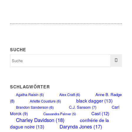
SUCHE
SCHLAGWÖRTER
Anne B. Radge
Agatha Raisin
(6)
Alex Craft
(6)
black dagger
(13)
(8)
Arlette Cousture
(6)
Carl
C.J. Sansom
(7)
Brandon Sanderson
(6)
Cast
(12)
Morck
(9)
Cassandra Palmer
(5)
Charley Davidson
(18)
confrérie de la
Darynda Jones
(17)
dague noire
(13)