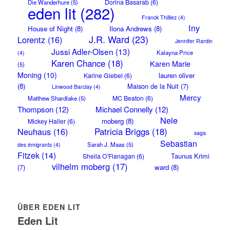
Dorina Basarab
(6)
Die Wanderhure
(5)
eden lit
(282)
Franck Thilliez
(4)
Iny
House of Night
(8)
Ilona Andrews
(8)
J.R. Ward
(23)
Lorentz
(16)
Jennifer Rardin
Jussi Adler-Olsen
(13)
Kalayna Price
(4)
Karen Chance
(18)
Karen Marie
(5)
Moning
(10)
lauren oliver
Karine Giebel
(6)
(8)
Maison de la Nuit
(7)
Linwood Barclay
(4)
Mercy
MC Beaton
(6)
Matthew Shardlake
(5)
Thompson
(12)
Michael Connelly
(12)
Nele
moberg
(8)
Mickey Haller
(6)
Neuhaus
(16)
Patricia Briggs
(18)
saga
Sebastian
Sarah J. Maas
(5)
des émigrants
(4)
Fitzek
(14)
Taunus Krimi
Sheila O'Flanagan
(6)
vilhelm moberg
(17)
(7)
ward
(8)
ÜBER EDEN LIT
Eden Lit