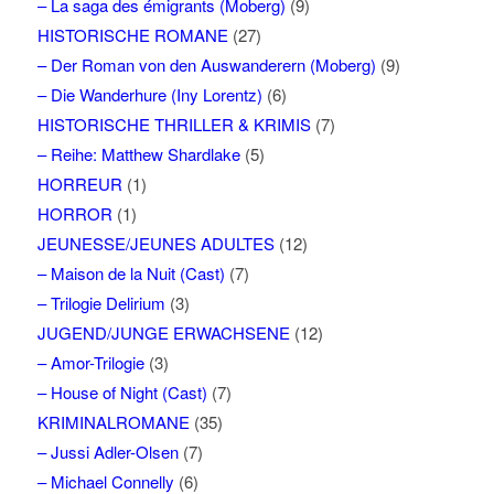
– La saga des émigrants (Moberg)
(9)
HISTORISCHE ROMANE
(27)
– Der Roman von den Auswanderern (Moberg)
(9)
– Die Wanderhure (Iny Lorentz)
(6)
HISTORISCHE THRILLER & KRIMIS
(7)
– Reihe: Matthew Shardlake
(5)
HORREUR
(1)
HORROR
(1)
JEUNESSE/JEUNES ADULTES
(12)
– Maison de la Nuit (Cast)
(7)
– Trilogie Delirium
(3)
JUGEND/JUNGE ERWACHSENE
(12)
– Amor-Trilogie
(3)
– House of Night (Cast)
(7)
KRIMINALROMANE
(35)
– Jussi Adler-Olsen
(7)
– Michael Connelly
(6)