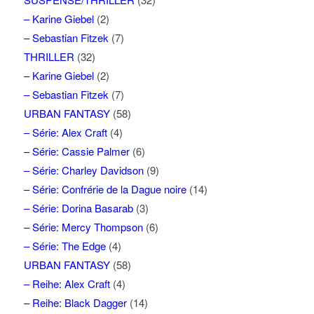
– Karine Giebel
(2)
– Sebastian Fitzek
(7)
THRILLER
(32)
– Karine Giebel
(2)
– Sebastian Fitzek
(7)
URBAN FANTASY
(58)
– Série: Alex Craft
(4)
– Série: Cassie Palmer
(6)
– Série: Charley Davidson
(9)
– Série: Confrérie de la Dague noire
(14)
– Série: Dorina Basarab
(3)
– Série: Mercy Thompson
(6)
– Série: The Edge
(4)
URBAN FANTASY
(58)
– Reihe: Alex Craft
(4)
– Reihe: Black Dagger
(14)