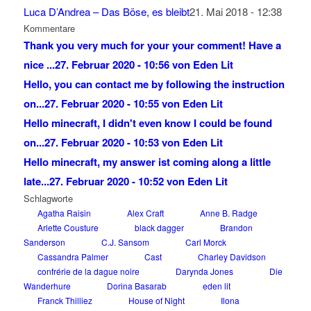
Luca D’Andrea – Das Böse, es bleibt
21. Mai 2018 - 12:38
Kommentare
Thank you very much for your your comment! Have a
nice ...
27. Februar 2020 - 10:56 von Eden Lit
Hello, you can contact me by following the instruction
on...
27. Februar 2020 - 10:55 von Eden Lit
Hello minecraft, I didn't even know I could be found
on...
27. Februar 2020 - 10:53 von Eden Lit
Hello minecraft, my answer ist coming along a little
late...
27. Februar 2020 - 10:52 von Eden Lit
Schlagworte
Agatha Raisin
Alex Craft
Anne B. Radge
Arlette Cousture
black dagger
Brandon
Sanderson
C.J. Sansom
Carl Morck
Cassandra Palmer
Cast
Charley Davidson
confrérie de la dague noire
Darynda Jones
Die
Wanderhure
Dorina Basarab
eden lit
Franck Thilliez
House of Night
Ilona