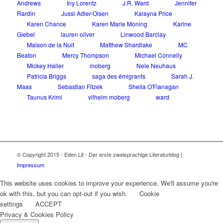
Andrews
Iny Lorentz
J.R. Ward
Jennifer
Rardin
Jussi Adler-Olsen
Kalayna Price
Karen Chance
Karen Marie Moning
Karine
Giebel
lauren oliver
Linwood Barclay
Maison de la Nuit
Matthew Shardlake
MC
Beaton
Mercy Thompson
Michael Connelly
Mickey Haller
moberg
Nele Neuhaus
Patricia Briggs
saga des émigrants
Sarah J.
Maas
Sebastian Fitzek
Sheila O'Flanagan
Taunus Krimi
vilhelm moberg
ward
© Copyright 2015 - Eden Lit - Der erste zweisprachige Literaturblog |
Impressum
This website uses cookies to improve your experience. We'll assume you're
ok with this, but you can opt-out if you wish.
Cookie
settings
ACCEPT
Privacy & Cookies Policy