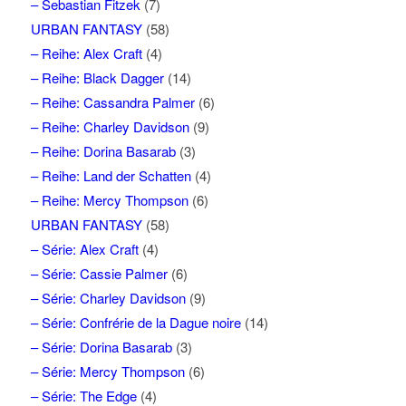
– Sebastian Fitzek
(7)
URBAN FANTASY
(58)
– Reihe: Alex Craft
(4)
– Reihe: Black Dagger
(14)
– Reihe: Cassandra Palmer
(6)
– Reihe: Charley Davidson
(9)
– Reihe: Dorina Basarab
(3)
– Reihe: Land der Schatten
(4)
– Reihe: Mercy Thompson
(6)
URBAN FANTASY
(58)
– Série: Alex Craft
(4)
– Série: Cassie Palmer
(6)
– Série: Charley Davidson
(9)
– Série: Confrérie de la Dague noire
(14)
– Série: Dorina Basarab
(3)
– Série: Mercy Thompson
(6)
– Série: The Edge
(4)