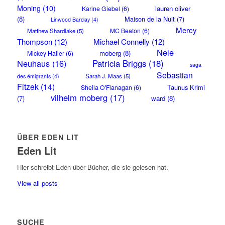
Moning
(10)
lauren oliver
Karine Giebel
(6)
(8)
Maison de la Nuit
(7)
Linwood Barclay
(4)
Mercy
MC Beaton
(6)
Matthew Shardlake
(5)
Thompson
(12)
Michael Connelly
(12)
Nele
moberg
(8)
Mickey Haller
(6)
Neuhaus
(16)
Patricia Briggs
(18)
saga
Sebastian
Sarah J. Maas
(5)
des émigrants
(4)
Fitzek
(14)
Taunus Krimi
Sheila O'Flanagan
(6)
vilhelm moberg
(17)
(7)
ward
(8)
ÜBER EDEN LIT
Eden Lit
Hier schreibt Eden über Bücher, die sie gelesen hat.
View all posts
SUCHE