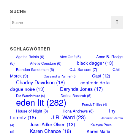
SUCHE
SCHLAGWÖRTER
Anne B. Radge
Agatha Raisin
(6)
Alex Craft
(6)
black dagger
(13)
(8)
Arlette Cousture
(6)
Carl
C.J. Sansom
(7)
Brandon Sanderson
(6)
Cast
(12)
Morck
(9)
Cassandra Palmer
(5)
Charley Davidson
(18)
confrérie de la
Darynda Jones
(17)
dague noire
(13)
Dorina Basarab
(6)
Die Wanderhure
(5)
eden lit
(282)
Franck Thilliez
(4)
Iny
House of Night
(8)
Ilona Andrews
(8)
J.R. Ward
(23)
Lorentz
(16)
Jennifer Rardin
Jussi Adler-Olsen
(13)
Kalayna Price
(4)
Karen Chance
(18)
Karen Marie
(5)