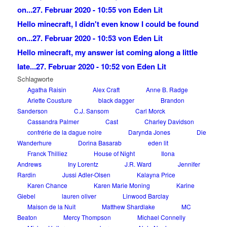
on...
27. Februar 2020 - 10:55 von Eden Lit
Hello minecraft, I didn't even know I could be found
on...
27. Februar 2020 - 10:53 von Eden Lit
Hello minecraft, my answer ist coming along a little
late...
27. Februar 2020 - 10:52 von Eden Lit
Schlagworte
Agatha Raisin
Alex Craft
Anne B. Radge
Arlette Cousture
black dagger
Brandon
Sanderson
C.J. Sansom
Carl Morck
Cassandra Palmer
Cast
Charley Davidson
confrérie de la dague noire
Darynda Jones
Die
Wanderhure
Dorina Basarab
eden lit
Franck Thilliez
House of Night
Ilona
Andrews
Iny Lorentz
J.R. Ward
Jennifer
Rardin
Jussi Adler-Olsen
Kalayna Price
Karen Chance
Karen Marie Moning
Karine
Giebel
lauren oliver
Linwood Barclay
Maison de la Nuit
Matthew Shardlake
MC
Beaton
Mercy Thompson
Michael Connelly