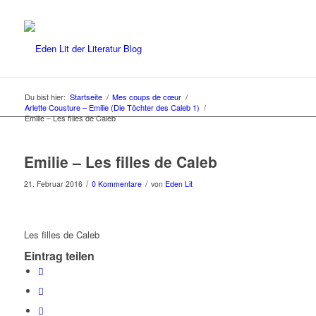
Du bist hier:
Startseite
/
Mes coups de cœur
/
Arlette Cousture – Emilie (Die Töchter des Caleb 1)
/
Emilie – Les filles de Caleb
Emilie – Les filles de Caleb
/
/
21. Februar 2016
0 Kommentare
von
Eden Lit
Les filles de Caleb
Eintrag teilen