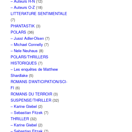
– Auteurs H-N
(12)
– Auteurs O-Z
(18)
LITTERATURE SENTIMENTALE
(7)
PHANTASTIK
(3)
POLARS
(36)
– Jussi Adler-Olsen
(7)
– Michael Connelly
(7)
– Nele Neuhaus
(8)
POLARS/THRILLERS
HISTORIQUES
(7)
– Les enquêtes de Matthew
Shardlake
(5)
ROMANS D'ANTICIPATION/SCI-
FI
(6)
ROMANS DU TERROIR
(3)
SUSPENSE/THRILLER
(32)
– Karine Giebel
(2)
– Sebastian Fitzek
(7)
THRILLER
(32)
– Karine Giebel
(2)
– Sebastian Fitzek
(7)