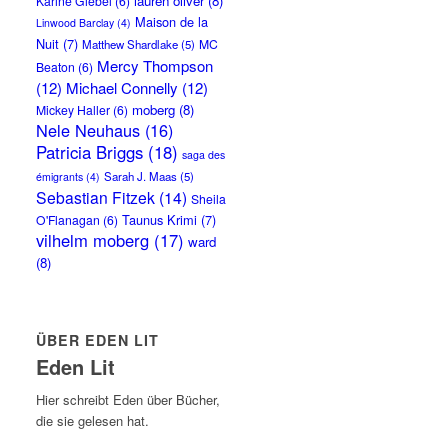
lauren oliver
(8)
Karine Giebel
(6)
Maison de la
Linwood Barclay
(4)
Nuit
(7)
MC
Matthew Shardlake
(5)
Mercy Thompson
Beaton
(6)
(12)
Michael Connelly
(12)
moberg
(8)
Mickey Haller
(6)
Nele Neuhaus
(16)
Patricia Briggs
(18)
saga des
Sarah J. Maas
(5)
émigrants
(4)
Sebastian Fitzek
(14)
Sheila
Taunus Krimi
(7)
O'Flanagan
(6)
vilhelm moberg
(17)
ward
(8)
ÜBER EDEN LIT
Eden Lit
Hier schreibt Eden über Bücher,
die sie gelesen hat.