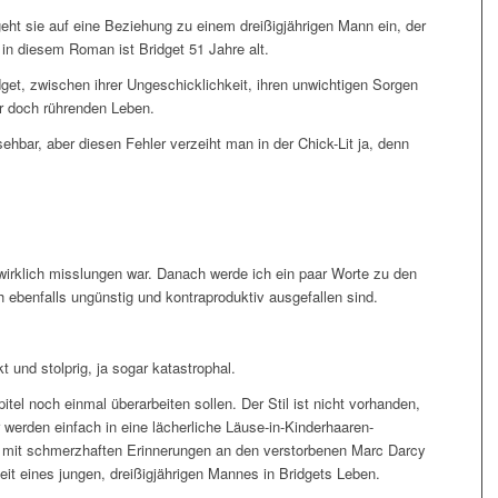
ht sie auf eine Beziehung zu einem dreißigjährigen Mann ein, der
nn in diesem Roman ist Bridget 51 Jahre alt.
get, zwischen ihrer Ungeschicklichkeit, ihren unwichtigen Sorgen
r doch rührenden Leben.
sehbar, aber diesen Fehler verzeiht man in der Chick-Lit ja, denn
irklich misslungen war. Danach werde ich ein paar Worte zu den
h ebenfalls ungünstig und kontraproduktiv ausgefallen sind.
und stolprig, ja sogar katastrophal.
tel noch einmal überarbeiten sollen. Der Stil ist nicht vorhanden,
r werden einfach in eine lächerliche Läuse-in-Kinderhaaren-
n mit schmerzhaften Erinnerungen an den verstorbenen Marc Darcy
it eines jungen, dreißigjährigen Mannes in Bridgets Leben.