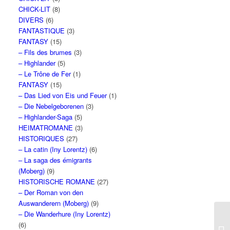
CHICK-LIT
(8)
DIVERS
(6)
FANTASTIQUE
(3)
FANTASY
(15)
– Fils des brumes
(3)
– Highlander
(5)
– Le Trône de Fer
(1)
FANTASY
(15)
– Das Lied von Eis und Feuer
(1)
– Die Nebelgeborenen
(3)
– Highlander-Saga
(5)
HEIMATROMANE
(3)
HISTORIQUES
(27)
– La catin (Iny Lorentz)
(6)
– La saga des émigrants
(Moberg)
(9)
HISTORISCHE ROMANE
(27)
– Der Roman von den
Auswanderern (Moberg)
(9)
– Die Wanderhure (Iny Lorentz)
(6)