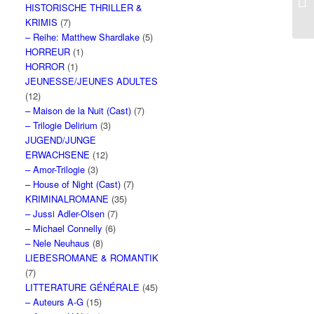
HISTORISCHE THRILLER &
KRIMIS
(7)
– Reihe: Matthew Shardlake
(5)
HORREUR
(1)
HORROR
(1)
JEUNESSE/JEUNES ADULTES
(12)
– Maison de la Nuit (Cast)
(7)
– Trilogie Delirium
(3)
JUGEND/JUNGE
ERWACHSENE
(12)
– Amor-Trilogie
(3)
– House of Night (Cast)
(7)
KRIMINALROMANE
(35)
– Jussi Adler-Olsen
(7)
– Michael Connelly
(6)
– Nele Neuhaus
(8)
LIEBESROMANE & ROMANTIK
(7)
LITTERATURE GÉNÉRALE
(45)
– Auteurs A-G
(15)