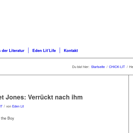
 der Literatur
Eden Lit’Life
Kontakt
Du bist hier:
Startseite
/
CHICK-LIT
/
He
et Jones: Verrückt nach ihm
/
IT
von
Eden Lit
 the Boy