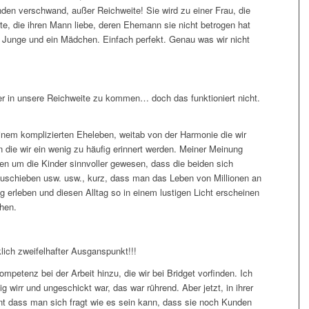
den verschwand, außer Reichweite! Sie wird zu einer Frau, die
te, die ihren Mann liebe, deren Ehemann sie nicht betrogen hat
in Junge und ein Mädchen. Einfach perfekt. Genau was wir nicht
er in unsere Reichweite zu kommen… doch das funktioniert nicht.
einem komplizierten Eheleben, weitab von der Harmonie die wir
 die wir ein wenig zu häufig erinnert werden. Meiner Meinung
ien um die Kinder sinnvoller gewesen, dass die beiden sich
zuschieben usw. usw., kurz, dass man das Leben von Millionen an
g erleben und diesen Alltag so in einem lustigen Licht erscheinen
chen.
klich zweifelhafter Ausganspunkt!!!
etenz bei der Arbeit hinzu, die wir bei Bridget vorfinden. Ich
ig wirr und ungeschickt war, das war rührend. Aber jetzt, in ihrer
ent dass man sich fragt wie es sein kann, dass sie noch Kunden