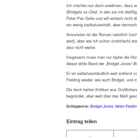
Ich möchte nun doch erwähnen, dass 
(Bridgets ex-Chef, in den sie mit dreißig
Peter Pan Seite und will einfach nicht äl
ein wenig karikaturenhaft, aber dennoch
Ansonsten ist der Roman natürlich furch
wird), aber wie ich schon (mehrfach) er
also nicht weiter.
Insgesamt muss man nur tapfer die Hürd
dieser dritte Band der „Bridget Jones“-Bü
Er ist selbstverständlich weit entfernt
Fielding wieder, wie auch Bridget, und
Die doch harten Kritiken aus Großbrita
begründet, aber weit über das Maß ges
Schlagworte:
Bridget Jones
,
Helen Fieldi
Eintrag teilen