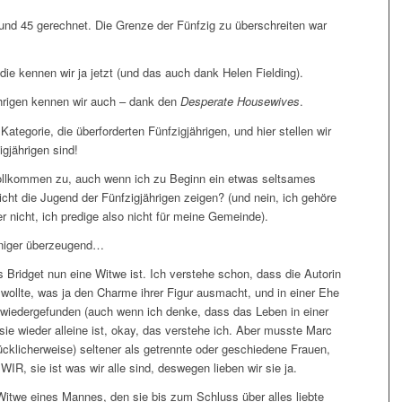
 und 45 gerechnet. Die Grenze der Fünfzig zu überschreiten war
die kennen wir ja jetzt (und das auch dank Helen Fielding).
ährigen kennen wir auch – dank den
Desperate Housewives
.
Kategorie, die überforderten Fünfzigjährigen, und hier stellen wir
igjährigen sind!
ollkommen zu, auch wenn ich zu Beginn ein etwas seltsames
cht die Jugend der Fünfzigjährigen zeigen? (und nein, ich gehöre
r nicht, ich predige also nicht für meine Gemeinde).
niger überzeugend…
 Bridget nun eine Witwe ist. Ich verstehe schon, dass die Autorin
n wollte, was ja den Charme ihrer Figur ausmacht, und in einer Ehe
t wiedergefunden (auch wenn ich denke, dass das Leben in einer
 sie wieder alleine ist, okay, das verstehe ich. Aber musste Marc
ücklicherweise) seltener als getrennte oder geschiedene Frauen,
WIR, sie ist was wir alle sind, deswegen lieben wir sie ja.
s Witwe eines Mannes, den sie bis zum Schluss über alles liebte