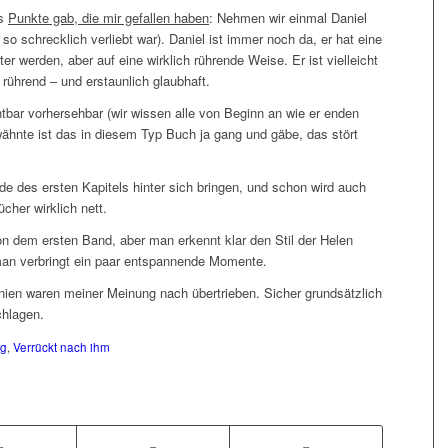
es
Punkte gab, die mir gefallen haben
: Nehmen wir einmal Daniel
 so schrecklich verliebt war). Daniel ist immer noch da, er hat eine
ter werden, aber auf eine wirklich rührende Weise. Er ist vielleicht
 rührend – und erstaunlich glaubhaft.
tbar vorhersehbar (wir wissen alle von Beginn an wie er enden
wähnte ist das in diesem Typ Buch ja gang und gäbe, das stört
e des ersten Kapitels hinter sich bringen, und schon wird auch
cher wirklich nett.
 von dem ersten Band, aber man erkennt klar den Stil der Helen
 man verbringt ein paar entspannende Momente.
nnien waren meiner Meinung nach übertrieben. Sicher grundsätzlich
chlagen.
ng
,
Verrückt nach ihm