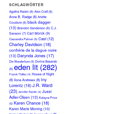
SCHLAGWÖRTER
Agatha Raisin
(6)
Alex Craft
(6)
Anne B. Radge
(8)
Arlette
black dagger
Cousture
(6)
(13)
C.J.
Brandon Sanderson
(6)
Carl Morck
(9)
Sansom
(7)
Cast
(12)
Cassandra Palmer
(5)
Charley Davidson
(18)
confrérie de la dague noire
Darynda Jones
(17)
(13)
Dorina Basarab
Die Wanderhure
(5)
eden lit
(282)
(6)
House of Night
Franck Thilliez
(4)
Iny
(8)
Ilona Andrews
(8)
J.R. Ward
Lorentz
(16)
(23)
Jussi
Jennifer Rardin
(4)
Adler-Olsen
(13)
Kalayna Price
Karen Chance
(18)
(5)
Karen Marie Moning
(10)