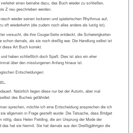
 verleitet einen beinahe dazu, das Buch wieder zu schließen.
 bis Z neu geschrieben werden.
rasch wieder seinen lockeren und spielerischen Rhythmus auf,
 oft wiederkehrt (die zudem noch alles andere als lustig ist).
ter versucht, die ihre Cougar-Seite entdeckt, die Schwierigkeiten
ie schon damals, als sie noch dreißig war. Die Handlung selbst ist
r diese Art Buch korrekt.
– und haben schließlich doch Spaß. Dies ist also ein eher
inmal über den misslungenen Anfang hinaus ist.
tegischen Entscheidungen:
en:
auert. Natürlich liegen diese nur bei der Autorin, aber mal
e selbst des Buches gefährdet.
man sprechen, möchte ich eine Entscheidung ansprechen die ich
sie allgemein in Frage gestellt wurde: Die Tatsache, dass Bridget
on nötig, dass Helen Fielding, die am Ursprung der Mode der
nd das hat sie hiermit. Sie hat damals aus den Dreißigjährigen die