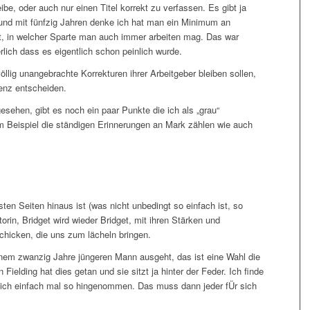
ibe, oder auch nur einen Titel korrekt zu verfassen. Es gibt ja
, und mit fünfzig Jahren denke ich hat man ein Minimum an
 in welcher Sparte man auch immer arbeiten mag. Das war
rlich dass es eigentlich schon peinlich wurde.
öllig unangebrachte Korrekturen ihrer Arbeitgeber bleiben sollen,
tenz entscheiden.
sehen, gibt es noch ein paar Punkte die ich als „grau“
m Beispiel die ständigen Erinnerungen an Mark zählen wie auch
en Seiten hinaus ist (was nicht unbedingt so einfach ist, so
torin, Bridget wird wieder Bridget, mit ihren Stärken und
hicken, die uns zum lächeln bringen.
inem zwanzig Jahre jüngeren Mann ausgeht, das ist eine Wahl die
n Fielding hat dies getan und sie sitzt ja hinter der Feder. Ich finde
 ich einfach mal so hingenommen. Das muss dann jeder fÜr sich