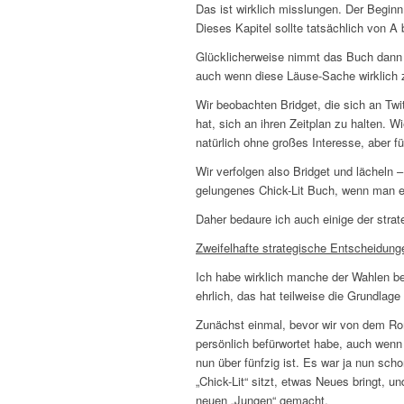
Das ist wirklich misslungen. Der Beginn
Dieses Kapitel sollte tatsächlich von A
Glücklicherweise nimmt das Buch dann 
auch wenn diese Läuse-Sache wirklich zu
Wir beobachten Bridget, die sich an Twit
hat, sich an ihren Zeitplan zu halten. W
natürlich ohne großes Interesse, aber fü
Wir verfolgen also Bridget und lächeln 
gelungenes Chick-Lit Buch, wenn man e
Daher bedaure ich auch einige der stra
Zweifelhafte strategische Entscheidung
Ich habe wirklich manche der Wahlen bed
ehrlich, das hat teilweise die Grundlag
Zunächst einmal, bevor wir von dem Ro
persönlich befürwortet habe, auch wenn 
nun über fünfzig ist. Es war ja nun sch
„Chick-Lit“ sitzt, etwas Neues bringt, u
neuen „Jungen“ gemacht.