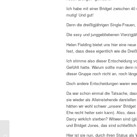
Ich habe mit einer Bridget zwischen 40
mutig! Und gut!
Denn die dreißigjährigen Single-Frauen, 
Die sexy und junggebliebenen Vierzigj
Helen Fielding bietet uns hier eine neue 
fest, dass diese eigentlich wie die Dreiß
Ich stimme also dieser Entscheidung v
Gefühlt hatte. Warum sollte man denn ni
dieser Gruppe noch nicht an, noch länge
Doch andere Entscheidungen waren we
Da war schon einmal die Tatsache, dass
sie wieder als Alleinstehende darstelle
hätten wir wohl schwer „unsere“ Bridge
Ehe recht heiter sein kann). Also, dass
Darcy wirklich sterben? Witwen sind (gl
und Bridget Jones, das sind schließlich 
Zoë Barnes – Coup de
Hier ist sie nun, durch ihren Status al