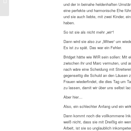
foudre au Zoo
und der in beinahe heldenhaften Umstän
eine perfekte und harmonische Ehe führ
und sie auch liebte, mit zwei Kinder, e
haben.
So ist sie als nicht mehr „wir“!
Dann wird sie also zur „Witwe“ um wied
Es ist zu spät. Das war ein Fehler.
Bridget hätte wie WIR sein sollen: Mit 
zwischen ihr und Marc vermuten, und an
nach wäre eine Scheidung mit Streitere
gegenseitig die Schuld an den Läusen 
Frauen wiederfindet, die dies Tag um Ta
zu lassen, damit wir über uns selbst la
Aber hier…
Also, ein schlechter Anfang und ein wir
Dann kommt noch die vollkommene Inkomp
weiß nicht, dass sie mit Dreißig ein wen
Arbeit, ist sie so unglaublich inkompet