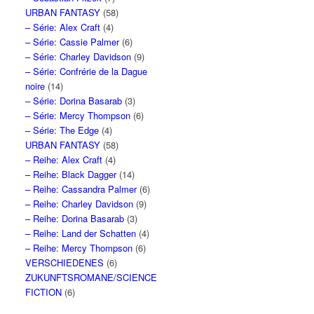
URBAN FANTASY
(58)
– Série: Alex Craft
(4)
– Série: Cassie Palmer
(6)
– Série: Charley Davidson
(9)
– Série: Confrérie de la Dague
noire
(14)
– Série: Dorina Basarab
(3)
– Série: Mercy Thompson
(6)
– Série: The Edge
(4)
URBAN FANTASY
(58)
– Reihe: Alex Craft
(4)
– Reihe: Black Dagger
(14)
– Reihe: Cassandra Palmer
(6)
– Reihe: Charley Davidson
(9)
– Reihe: Dorina Basarab
(3)
– Reihe: Land der Schatten
(4)
– Reihe: Mercy Thompson
(6)
VERSCHIEDENES
(6)
ZUKUNFTSROMANE/SCIENCE
FICTION
(6)