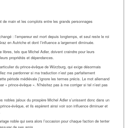
nt de main et les complots entre les grands personnages
hangé : l’empereur est mort depuis longtemps, et seul reste le roi
 Graz en Autriche et dont l’influence a largement diminuée.
e libres, tels que Michel Adler, doivent craindre pour leurs
 leurs propriétés et dépendances.
articulier du prince-évêque de Würzburg, qui exige désormais
illez me pardonner si ma traduction n’est pas parfaitement
tte période médiévale j’ignore les termes précis. Le mot allemand
 par « prince-évêque ». N’hésitez pas à me corriger si tel n’est pas
tres nobles jaloux du prospère Michel Adler s’unissent donc dans un
 prince-évêque, et ils espèrent ainsi voir son influence diminuer et
.
ariage noble qui sera alors l’occasion pour chaque faction de tenter
’assurer de ses amis.