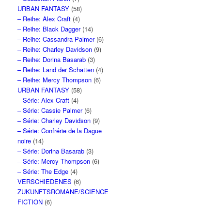
URBAN FANTASY
(58)
– Reihe: Alex Craft
(4)
– Reihe: Black Dagger
(14)
– Reihe: Cassandra Palmer
(6)
– Reihe: Charley Davidson
(9)
– Reihe: Dorina Basarab
(3)
– Reihe: Land der Schatten
(4)
– Reihe: Mercy Thompson
(6)
URBAN FANTASY
(58)
– Série: Alex Craft
(4)
– Série: Cassie Palmer
(6)
– Série: Charley Davidson
(9)
– Série: Confrérie de la Dague
noire
(14)
– Série: Dorina Basarab
(3)
– Série: Mercy Thompson
(6)
– Série: The Edge
(4)
VERSCHIEDENES
(6)
ZUKUNFTSROMANE/SCIENCE
FICTION
(6)