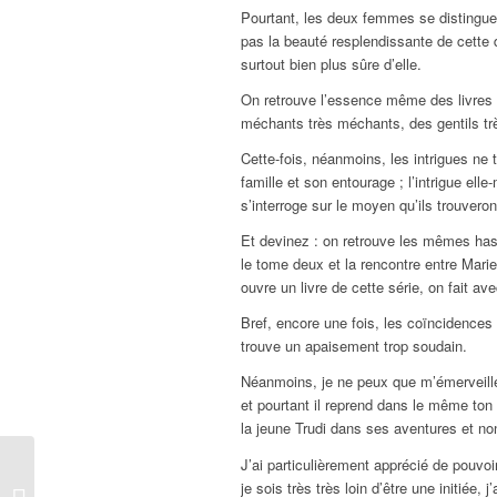
Pourtant, les deux femmes se distinguent
pas la beauté resplendissante de cette 
surtout bien plus sûre d’elle.
On retrouve l’essence même des livres 
méchants très méchants, des gentils tr
Cette-fois, néanmoins, les intrigues ne
famille et son entourage ; l’intrigue el
s’interroge sur le moyen qu’ils trouveron
Et devinez : on retrouve les mêmes has
le tome deux et la rencontre entre Mar
ouvre un livre de cette série, on fait ave
Bref, encore une fois, les coïncidences r
trouve un apaisement trop soudain.
Néanmoins, je ne peux que m’émerveille
et pourtant il reprend dans le même ton 
la jeune Trudi dans ses aventures et n
J’ai particulièrement apprécié de pouvoir
Iny Lorentz – Die
je sois très très loin d’être une initiée, 
Tochter der Wanderhure