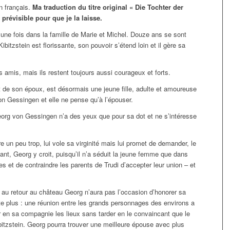
n français.
Ma traduction du titre original « Die Tochter der
prévisible pour que je la laisse.
e fois dans la famille de Marie et Michel. Douze ans se sont
ibitzstein est florissante, son pouvoir s’étend loin et il gère sa
urs amis, mais ils restent toujours aussi courageux et forts.
 et de son époux, est désormais une jeune fille, adulte et amoureuse
n Gessingen et elle ne pense qu’à l’épouser.
org von Gessingen n’a des yeux que pour sa dot et ne s’intéresse
e un peu trop, lui vole sa virginité mais lui promet de demander, le
ant, Georg y croit, puisqu’il n’a séduit la jeune femme que dans
es et de contraindre les parents de Trudi d’accepter leur union – et
t au retour au château Georg n’aura pas l’occasion d’honorer sa
ite plus : une réunion entre les grands personnages des environs a
ter en sa compagnie les lieux sans tarder en le convaincant que le
bitzstein. Georg pourra trouver une meilleure épouse avec plus