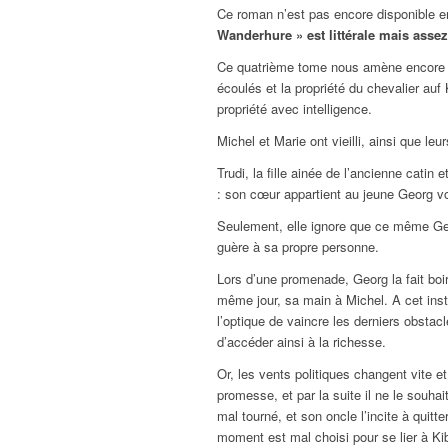
Ce roman n’est pas encore disponible e
Wanderhure » est littérale mais assez 
Ce quatrième tome nous amène encore un
écoulés et la propriété du chevalier auf K
propriété avec intelligence.
Michel et Marie ont vieilli, ainsi que le
Trudi, la fille ainée de l’ancienne catin
: son cœur appartient au jeune Georg vo
Seulement, elle ignore que ce même Ge
guère à sa propre personne.
Lors d’une promenade, Georg la fait boir
même jour, sa main à Michel. A cet inst
l’optique de vaincre les derniers obstacl
d’accéder ainsi à la richesse.
Or, les vents politiques changent vite e
promesse, et par la suite il ne le souha
mal tourné, et son oncle l’incite à quit
moment est mal choisi pour se lier à Ki