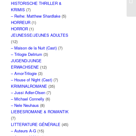
HISTORISCHE THRILLER &
KRIMIS
(7)
– Reihe: Matthew Shardlake
(5)
HORREUR
(1)
HORROR
(1)
JEUNESSE/JEUNES ADULTES
(12)
– Maison de la Nuit (Cast)
(7)
– Trilogie Delirium
(3)
JUGEND/JUNGE
ERWACHSENE
(12)
– Amor-Trilogie
(3)
– House of Night (Cast)
(7)
KRIMINALROMANE
(35)
– Jussi Adler-Olsen
(7)
– Michael Connelly
(6)
– Nele Neuhaus
(8)
LIEBESROMANE & ROMANTIK
(7)
LITTERATURE GÉNÉRALE
(45)
– Auteurs A-G
(15)