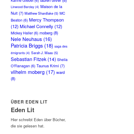
lauren oliver
(8)
Karine Giebel
(6)
Maison de la
Linwood Barclay
(4)
Nuit
(7)
MC
Matthew Shardlake
(5)
Mercy Thompson
Beaton
(6)
(12)
Michael Connelly
(12)
moberg
(8)
Mickey Haller
(6)
Nele Neuhaus
(16)
Patricia Briggs
(18)
saga des
Sarah J. Maas
(5)
émigrants
(4)
Sebastian Fitzek
(14)
Sheila
Taunus Krimi
(7)
O'Flanagan
(6)
vilhelm moberg
(17)
ward
(8)
ÜBER EDEN LIT
Eden Lit
Hier schreibt Eden über Bücher,
die sie gelesen hat.