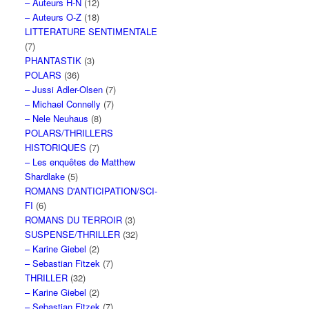
– Auteurs H-N
(12)
– Auteurs O-Z
(18)
LITTERATURE SENTIMENTALE
(7)
PHANTASTIK
(3)
POLARS
(36)
– Jussi Adler-Olsen
(7)
– Michael Connelly
(7)
– Nele Neuhaus
(8)
POLARS/THRILLERS
HISTORIQUES
(7)
– Les enquêtes de Matthew
Shardlake
(5)
ROMANS D'ANTICIPATION/SCI-
FI
(6)
ROMANS DU TERROIR
(3)
SUSPENSE/THRILLER
(32)
– Karine Giebel
(2)
– Sebastian Fitzek
(7)
THRILLER
(32)
– Karine Giebel
(2)
– Sebastian Fitzek
(7)