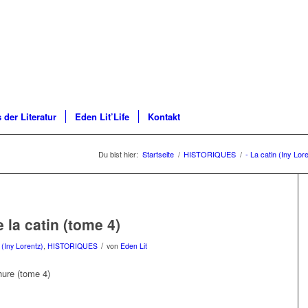
 der Literatur
Eden Lit’Life
Kontakt
Du bist hier:
Startseite
/
HISTORIQUES
/
- La catin (Iny Lor
e la catin (tome 4)
/
 (Iny Lorentz)
,
HISTORIQUES
von
Eden Lit
hure (tome 4)