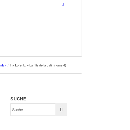
entz)
/
Iny Lorentz – La fille de la catin (tome 4)
SUCHE