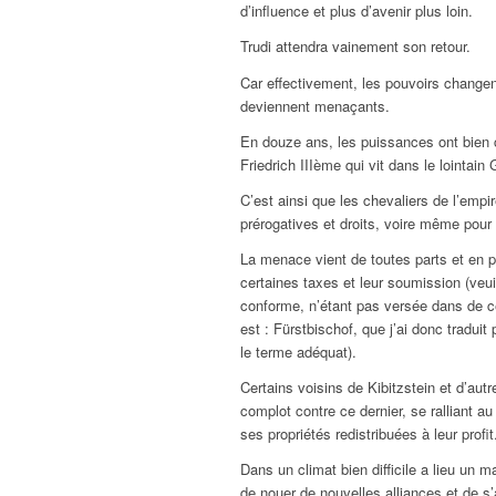
d’influence et plus d’avenir plus loin.
Trudi attendra vainement son retour.
Car effectivement, les pouvoirs change
deviennent menaçants.
En douze ans, les puissances ont bien c
Friedrich IIIème qui vit dans le lointain
C’est ainsi que les chevaliers de l’empir
prérogatives et droits, voire même pour
La menace vient de toutes parts et en p
certaines taxes et leur soumission (veu
conforme, n’étant pas versée dans de ce
est : Fürstbischof, que j’ai donc traduit
le terme adéquat).
Certains voisins de Kibitzstein et d’au
complot contre ce dernier, se ralliant au
ses propriétés redistribuées à leur profit
Dans un climat bien difficile a lieu un m
de nouer de nouvelles alliances et de s