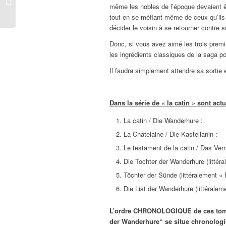
même les nobles de l’époque devaient ê
(Band 4)
tout en se méfiant même de ceux qu’ils 
décider le voisin à se retourner contre s
Donc, si vous avez aimé les trois premi
les ingrédients classiques de la saga po
Il faudra simplement attendre sa sortie
Dans la série de « la catin » sont act
La catin / Die Wanderhure :
La Châtelaine / Die Kastellanin :
Le testament de la catin / Das Ve
Die Tochter der Wanderhure (littéral
Töchter der Sünde (littéralement «
Die List der Wanderhure (littéralem
L’ordre CHRONOLOGIQUE de ces tomes 
der Wanderhure“ se situe chronologiq