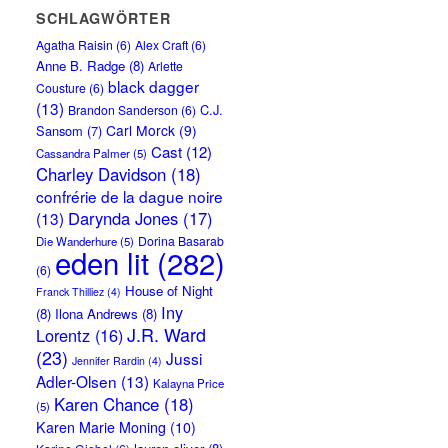
SCHLAGWÖRTER
Agatha Raisin
(6)
Alex Craft
(6)
Anne B. Radge
(8)
Arlette
black dagger
Cousture
(6)
(13)
C.J.
Brandon Sanderson
(6)
Carl Morck
(9)
Sansom
(7)
Cast
(12)
Cassandra Palmer
(5)
Charley Davidson
(18)
confrérie de la dague noire
Darynda Jones
(17)
(13)
Dorina Basarab
Die Wanderhure
(5)
eden lit
(282)
(6)
House of Night
Franck Thilliez
(4)
Iny
(8)
Ilona Andrews
(8)
J.R. Ward
Lorentz
(16)
(23)
Jussi
Jennifer Rardin
(4)
Adler-Olsen
(13)
Kalayna Price
Karen Chance
(18)
(5)
Karen Marie Moning
(10)