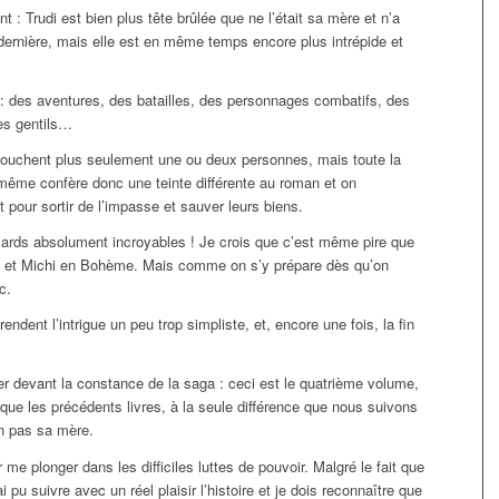
 : Trudi est bien plus tête brûlée que ne l’était sa mère et n’a
dernière, mais elle est en même temps encore plus intrépide et
: des aventures, des batailles, des personnages combatifs, des
ès gentils…
 touchent plus seulement une ou deux personnes, mais toute la
le-même confère donc une teinte différente au roman et on
t pour sortir de l’impasse et sauver leurs biens.
ards absolument incroyables ! Je crois que c’est même pire que
ie et Michi en Bohème. Mais comme on s’y prépare dès qu’on
c.
endent l’intrigue un peu trop simpliste, et, encore une fois, la fin
r devant la constance de la saga : ceci est le quatrième volume,
que les précédents livres, à la seule différence que nous suivons
on pas sa mère.
 me plonger dans les difficiles luttes de pouvoir. Malgré le fait que
j’ai pu suivre avec un réel plaisir l’histoire et je dois reconnaître que