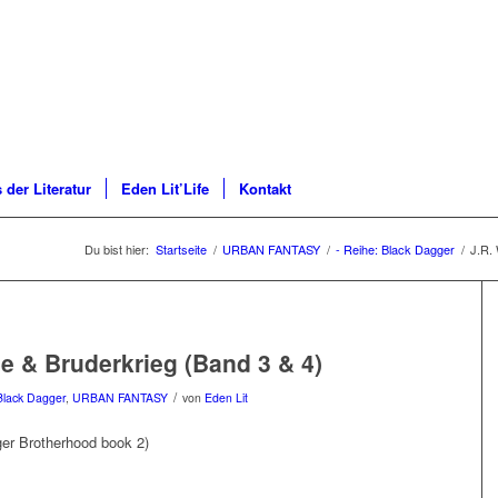
 der Literatur
Eden Lit’Life
Kontakt
Du bist hier:
Startseite
/
URBAN FANTASY
/
- Reihe: Black Dagger
/
J.R.
e & Bruderkrieg (Band 3 & 4)
/
Black Dagger
,
URBAN FANTASY
von
Eden Lit
ger Brotherhood book 2)