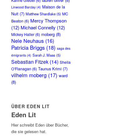
lauren oliver
(8)
Karine Giebel
(6)
Maison de la
Linwood Barclay
(4)
Nuit
(7)
MC
Matthew Shardlake
(5)
Mercy Thompson
Beaton
(6)
(12)
Michael Connelly
(12)
moberg
(8)
Mickey Haller
(6)
Nele Neuhaus
(16)
Patricia Briggs
(18)
saga des
Sarah J. Maas
(5)
émigrants
(4)
Sebastian Fitzek
(14)
Sheila
Taunus Krimi
(7)
O'Flanagan
(6)
vilhelm moberg
(17)
ward
(8)
ÜBER EDEN LIT
Eden Lit
Hier schreibt Eden über Bücher,
die sie gelesen hat.