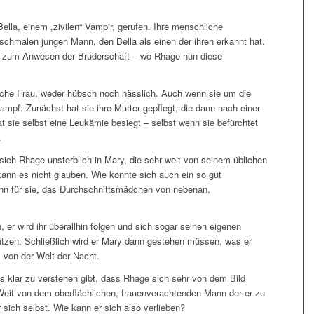
ella, einem „zivilen“ Vampir, gerufen. Ihre menschliche
schmalen jungen Mann, den Bella als einen der ihren erkannt hat.
y zum Anwesen der Bruderschaft – wo Rhage nun diese
iche Frau, weder hübsch noch hässlich. Auch wenn sie um die
 Kampf: Zunächst hat sie ihre Mutter gepflegt, die dann nach einer
at sie selbst eine Leukämie besiegt – selbst wenn sie befürchtet
…
sich Rhage unsterblich in Mary, die sehr weit von seinem üblichen
kann es nicht glauben. Wie könnte sich auch ein so gut
nn für sie, das Durchschnittsmädchen von nebenan,
er wird ihr überallhin folgen und sich sogar seinen eigenen
ützen. Schließlich wird er Mary dann gestehen müssen, was er
s von der Welt der Nacht.
s klar zu verstehen gibt, dass Rhage sich sehr von dem Bild
 Weit von dem oberflächlichen, frauenverachtenden Mann der er zu
r sich selbst. Wie kann er sich also verlieben?