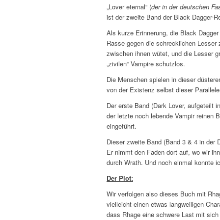
„Lover eternal“ (
der in der deutschen Fa
ist der zweite Band der Black Dagger-Re
Als kurze Erinnerung, die Black Dagger 
Rasse gegen die schrecklichen Lesser zu 
zwischen ihnen wütet, und die Lesser gr
„zivilen“ Vampire schutzlos.
Die Menschen spielen in dieser düstere
von der Existenz selbst dieser Parallel
Der erste Band (Dark Lover, aufgeteilt i
der letzte noch lebende Vampir reinen B
eingeführt.
Dieser zweite Band (Band 3 & 4 in der 
Er nimmt den Faden dort auf, wo wir ihn
durch Wrath. Und noch einmal konnte ich
Der Plot:
Wir verfolgen also dieses Buch mit Rh
vielleicht einen etwas langweiligen Cha
dass Rhage eine schwere Last mit sich h