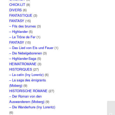
CHICK-LIT
(8)
DIVERS
(6)
FANTASTIQUE
(3)
FANTASY
(15)
– Fils des brumes
(3)
– Highlander
(5)
– Le Trône de Fer
(1)
FANTASY
(15)
– Das Lied von Eis und Feuer
(1)
– Die Nebelgeborenen
(3)
– Highlander-Saga
(5)
HEIMATROMANE
(3)
HISTORIQUES
(27)
– La catin (Iny Lorentz)
(6)
– La saga des émigrants
(Moberg)
(9)
HISTORISCHE ROMANE
(27)
– Der Roman von den
Auswanderern (Moberg)
(9)
– Die Wanderhure (Iny Lorentz)
(6)