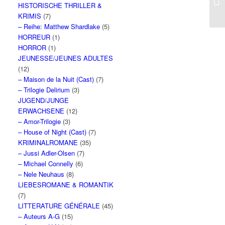
HISTORISCHE THRILLER &
KRIMIS
(7)
– Reihe: Matthew Shardlake
(5)
HORREUR
(1)
HORROR
(1)
JEUNESSE/JEUNES ADULTES
(12)
– Maison de la Nuit (Cast)
(7)
– Trilogie Delirium
(3)
JUGEND/JUNGE
ERWACHSENE
(12)
– Amor-Trilogie
(3)
– House of Night (Cast)
(7)
KRIMINALROMANE
(35)
– Jussi Adler-Olsen
(7)
– Michael Connelly
(6)
– Nele Neuhaus
(8)
LIEBESROMANE & ROMANTIK
(7)
LITTERATURE GÉNÉRALE
(45)
– Auteurs A-G
(15)