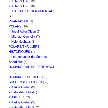
– Auteurs H-N
(12)
– Auteurs O-Z
(18)
LITTERATURE SENTIMENTALE
(7)
PHANTASTIK
(3)
POLARS
(36)
– Jussi Adler-Olsen
(7)
– Michael Connelly
(7)
– Nele Neuhaus
(8)
POLARS/THRILLERS
HISTORIQUES
(7)
– Les enquêtes de Matthew
Shardlake
(5)
ROMANS D'ANTICIPATION/SCI-
FI
(6)
ROMANS DU TERROIR
(3)
SUSPENSE/THRILLER
(32)
– Karine Giebel
(2)
– Sebastian Fitzek
(7)
THRILLER
(32)
– Karine Giebel
(2)
– Sebastian Fitzek
(7)