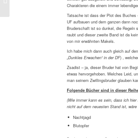
L’effet papillon
Charakteren die einem immer lebendige
Tatsache ist dass der Plot des Buches 
UF aufbauen und dem ganzen dann noch
Bruderschaft ist so dunkel, die Regeln 
raubt und dieser zweite Band ist da kein
von mir erwähnten Makels.
Ich habe mich dann auch gleich auf den 
„Dunkles Erwachen“ in der DF
) , welche
Zsadist – ja, dieser Bruder hat von Be
etwas hervorgehoben. Welches Leid, und
man seinem Zwillingsbruder glauben ka
Folgende Bücher sind in dieser Reihe 
(Wie immer kann es sein, dass ich hier a
nicht auf dem neuesten Stand ist, wäre 
Nachtjagd
Blutopfer