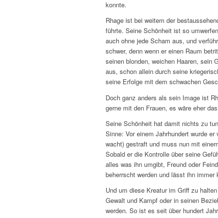
konnte.
Rhage ist bei weitem der bestaussehen
führte. Seine Schönheit ist so umwerfen
auch ohne jede Scham aus, und verführt 
schwer, denn wenn er einen Raum betrit
seinen blonden, weichen Haaren, sein Ge
aus, schon allein durch seine kriegeris
seine Erfolge mit dem schwachen Gesch
Doch ganz anders als sein Image ist Rhag
gerne mit den Frauen, es wäre eher das
Seine Schönheit hat damit nichts zu tun.
Sinne: Vor einem Jahrhundert wurde er
wacht) gestraft und muss nun mit einem
Sobald er die Kontrolle über seine Gefühl
alles was ihn umgibt, Freund oder Feind
beherrscht werden und lässt ihn immer k
Und um diese Kreatur im Griff zu halte
Gewalt und Kampf oder in seinen Bezieh
werden. So ist es seit über hundert Jah