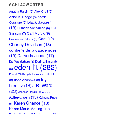
SCHLAGWÖRTER
Agatha Raisin
(6)
Alex Craft
(6)
Anne B. Radge
(8)
Arlette
black dagger
Cousture
(6)
(13)
C.J.
Brandon Sanderson
(6)
Carl Morck
(9)
Sansom
(7)
Cast
(12)
Cassandra Palmer
(5)
Charley Davidson
(18)
confrérie de la dague noire
Darynda Jones
(17)
(13)
Dorina Basarab
Die Wanderhure
(5)
eden lit
(282)
(6)
House of Night
Franck Thilliez
(4)
Iny
(8)
Ilona Andrews
(8)
J.R. Ward
Lorentz
(16)
(23)
Jussi
Jennifer Rardin
(4)
Adler-Olsen
(13)
Kalayna Price
Karen Chance
(18)
(5)
Karen Marie Moning
(10)