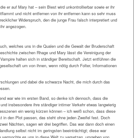
ie er auf Mary hat – sein Biest wird unkontrollierbar sowie er ihr
entflammt und nicht entfernen von ihr entfernen kann so sehr muss
hrecklicher Widerspruch, den die junge Frau falsch interpretiert und
 ihr angezogen.
Buch, welches uns in die Qualen und die Gewalt der Bruderschaft
sgeschichte zwischen Rhage und Mary lässt die Vereinigung der
ampire halten sich in ständiger Bereitschaft. Jetzt entführen die
esellschaft um von ihnen, wenn nötig durch Folter, Informationen
rschlungen und dabei die schwarze Nacht, die mich durch das
essen.
nd war wie im ersten Band, so denke ich dennoch, dass die
d insbesondere ihre ständiger intimer Verkehr etwas langwierig
besszenen ein wenig kürzen können – ich weiß schon, dass diese
 in den Plot passen, das steht ohne jeden Zweifel fest. Doch
zwei Nächten, sagen wir drei begriffen. Das war dann doch einen
andlung selbst nicht im geringsten beeinträchtigt; diese war
sie vermochte es uns in diese Welt zu versetzen, umgeben von