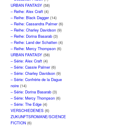
URBAN FANTASY
(58)
– Reihe: Alex Craft
(4)
– Reihe: Black Dagger
(14)
– Reihe: Cassandra Palmer
(6)
– Reihe: Charley Davidson
(9)
– Reihe: Dorina Basarab
(3)
– Reihe: Land der Schatten
(4)
– Reihe: Mercy Thompson
(6)
URBAN FANTASY
(58)
– Série: Alex Craft
(4)
– Série: Cassie Palmer
(6)
– Série: Charley Davidson
(9)
– Série: Confrérie de la Dague
noire
(14)
– Série: Dorina Basarab
(3)
– Série: Mercy Thompson
(6)
– Série: The Edge
(4)
VERSCHIEDENES
(6)
ZUKUNFTSROMANE/SCIENCE
FICTION
(6)