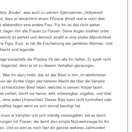
dste „Bruder“, was auch zu seinem Spitznahmen „Hollywood“
d, dass er tatsächlich einem Filmstar ähnelt und er nutzt dies
allabendlich eine andere Frau. Für ihn ist das nicht weiter
t, liegen ihm alle Frauen zu Füssen. Seine Augen strahlen unter
sicht ist perfekt und dennoch strahlt er eine starke Männlichkeit
che Figur. Kurz, er hat die Erscheinung des perfekten Mannes. Und
lecht sind legendär.
e keinesfalls der Playboy für den alle ihn halten. Er spielt nicht
 Gegenteil, denn er ist zu diesem Verhalten gezwungen.
 Was ihn dazu treibt, das ist das Biest in ihm, im wörtlichsten
 von der
Scribe Virgin
(der höheren Macht die über die Vampire
 schrecklichen Biest leben, welches in seinem Körper lauert.
e verliert, bricht sie hervor, wild, unbesiegbar, zügellos, und tötet
, ohne jeden Unterschied. Dieses Bies kann nicht kontrolliert oder
raftlos liegen wenn es sich einmal beruhigt hat.
n muss er kämpfen und sich ständig verausgaben, sei es durch
ungen mit Frauen, die damit also simple Nutzwerkzeuge für ihn
ren. Und so wird es noch fast ein ganzes weiteres Jahrhundert