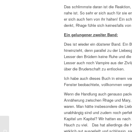
Das schlimmste daran ist die Reaktion, d
nahe ist. So sehr er sich auch für sie 
er sich auch fern von ihr halten! Ein sc
denkt, Rhage fühle sich keinesfalls von
Ein gelungener zweiter Band:
Dies ist wieder ein düsterer Band. Ein 
hineinzieht, denn parallel zu der Liebe
Lesser den Brüdern keine Ruhe und die V
Lesser auch noch Vampire aus der Zivilg
über die Bruderschaft zu entlocken.
Ich habe auch dieses Buch in einem ve
Fenster beobachtete, vollkommen verg
Wenn die Handlung auch genauso packe
Annäherung zwischen Rhage und Mary, un
waren. Man hätte insbesondere die Lie
unabhängig sind und zudem noch perfekt
Kapitel um Kapitel? Wir hatten es nach 
Hauch zu viel. Das hat allerdings die H
Jussi Adler-Olsen –
wirklich gut ausgefeilt und schlüssig, 