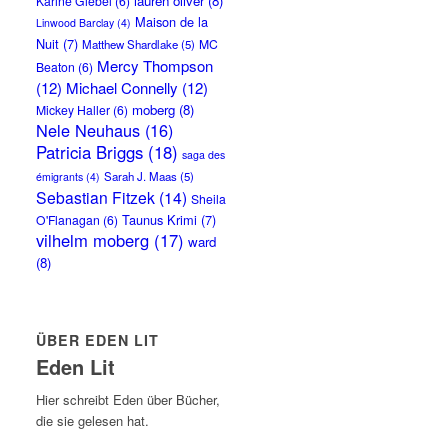
lauren oliver
(8)
Karine Giebel
(6)
Maison de la
Linwood Barclay
(4)
Nuit
(7)
MC
Matthew Shardlake
(5)
Mercy Thompson
Beaton
(6)
(12)
Michael Connelly
(12)
moberg
(8)
Mickey Haller
(6)
Nele Neuhaus
(16)
Patricia Briggs
(18)
saga des
Sarah J. Maas
(5)
émigrants
(4)
Sebastian Fitzek
(14)
Sheila
Taunus Krimi
(7)
O'Flanagan
(6)
vilhelm moberg
(17)
ward
(8)
ÜBER EDEN LIT
Eden Lit
Hier schreibt Eden über Bücher,
die sie gelesen hat.