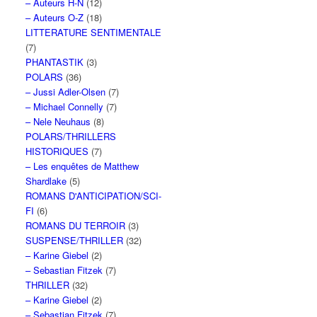
– Auteurs H-N
(12)
– Auteurs O-Z
(18)
LITTERATURE SENTIMENTALE
(7)
PHANTASTIK
(3)
POLARS
(36)
– Jussi Adler-Olsen
(7)
– Michael Connelly
(7)
– Nele Neuhaus
(8)
POLARS/THRILLERS
HISTORIQUES
(7)
– Les enquêtes de Matthew
Shardlake
(5)
ROMANS D'ANTICIPATION/SCI-
FI
(6)
ROMANS DU TERROIR
(3)
SUSPENSE/THRILLER
(32)
– Karine Giebel
(2)
– Sebastian Fitzek
(7)
THRILLER
(32)
– Karine Giebel
(2)
– Sebastian Fitzek
(7)