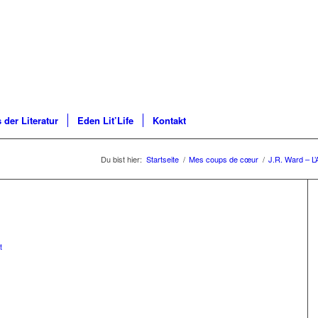
 der Literatur
Eden Lit’Life
Kontakt
Du bist hier:
Startseite
/
Mes coups de cœur
/
J.R. Ward – L
t