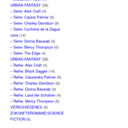
URBAN FANTASY
(58)
– Série: Alex Craft
(4)
– Série: Cassie Palmer
(6)
– Série: Charley Davidson
(9)
– Série: Confrérie de la Dague
noire
(14)
– Série: Dorina Basarab
(3)
– Série: Mercy Thompson
(6)
– Série: The Edge
(4)
URBAN FANTASY
(58)
– Reihe: Alex Craft
(4)
– Reihe: Black Dagger
(14)
– Reihe: Cassandra Palmer
(6)
– Reihe: Charley Davidson
(9)
– Reihe: Dorina Basarab
(3)
– Reihe: Land der Schatten
(4)
– Reihe: Mercy Thompson
(6)
VERSCHIEDENES
(6)
ZUKUNFTSROMANE/SCIENCE
FICTION
(6)