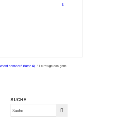
’Amant consacré (tome 6)
/
Le refuge des gens
SUCHE