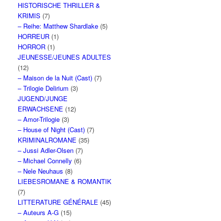
HISTORISCHE THRILLER &
KRIMIS
(7)
– Reihe: Matthew Shardlake
(5)
HORREUR
(1)
HORROR
(1)
JEUNESSE/JEUNES ADULTES
(12)
– Maison de la Nuit (Cast)
(7)
– Trilogie Delirium
(3)
JUGEND/JUNGE
ERWACHSENE
(12)
– Amor-Trilogie
(3)
– House of Night (Cast)
(7)
KRIMINALROMANE
(35)
– Jussi Adler-Olsen
(7)
– Michael Connelly
(6)
– Nele Neuhaus
(8)
LIEBESROMANE & ROMANTIK
(7)
LITTERATURE GÉNÉRALE
(45)
– Auteurs A-G
(15)