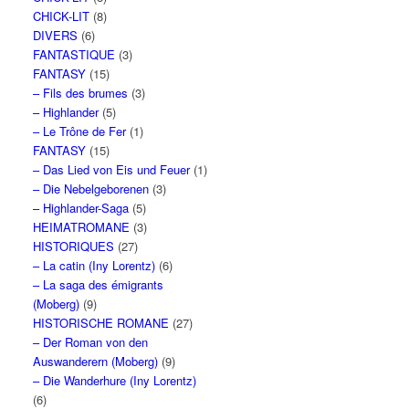
CHICK-LIT
(8)
DIVERS
(6)
FANTASTIQUE
(3)
FANTASY
(15)
– Fils des brumes
(3)
– Highlander
(5)
– Le Trône de Fer
(1)
FANTASY
(15)
– Das Lied von Eis und Feuer
(1)
– Die Nebelgeborenen
(3)
– Highlander-Saga
(5)
HEIMATROMANE
(3)
HISTORIQUES
(27)
– La catin (Iny Lorentz)
(6)
– La saga des émigrants
(Moberg)
(9)
HISTORISCHE ROMANE
(27)
– Der Roman von den
Auswanderern (Moberg)
(9)
– Die Wanderhure (Iny Lorentz)
(6)