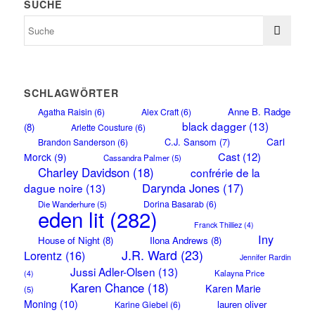
SUCHE
SCHLAGWÖRTER
Anne B. Radge
Agatha Raisin
(6)
Alex Craft
(6)
black dagger
(13)
(8)
Arlette Cousture
(6)
Carl
C.J. Sansom
(7)
Brandon Sanderson
(6)
Cast
(12)
Morck
(9)
Cassandra Palmer
(5)
Charley Davidson
(18)
confrérie de la
Darynda Jones
(17)
dague noire
(13)
Dorina Basarab
(6)
Die Wanderhure
(5)
eden lit
(282)
Franck Thilliez
(4)
Iny
House of Night
(8)
Ilona Andrews
(8)
J.R. Ward
(23)
Lorentz
(16)
Jennifer Rardin
Jussi Adler-Olsen
(13)
Kalayna Price
(4)
Karen Chance
(18)
Karen Marie
(5)
Moning
(10)
lauren oliver
Karine Giebel
(6)