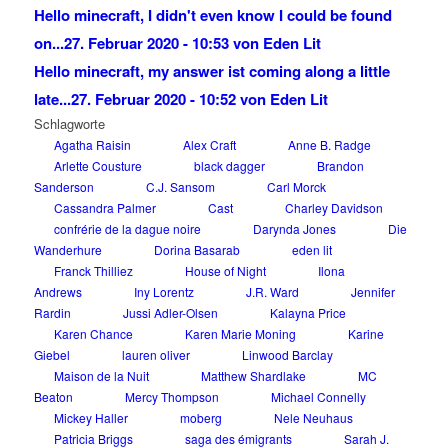
Hello minecraft, I didn't even know I could be found
on...
27. Februar 2020 - 10:53 von Eden Lit
Hello minecraft, my answer ist coming along a little
late...
27. Februar 2020 - 10:52 von Eden Lit
Schlagworte
Agatha Raisin
Alex Craft
Anne B. Radge
Arlette Cousture
black dagger
Brandon
Sanderson
C.J. Sansom
Carl Morck
Cassandra Palmer
Cast
Charley Davidson
confrérie de la dague noire
Darynda Jones
Die
Wanderhure
Dorina Basarab
eden lit
Franck Thilliez
House of Night
Ilona
Andrews
Iny Lorentz
J.R. Ward
Jennifer
Rardin
Jussi Adler-Olsen
Kalayna Price
Karen Chance
Karen Marie Moning
Karine
Giebel
lauren oliver
Linwood Barclay
Maison de la Nuit
Matthew Shardlake
MC
Beaton
Mercy Thompson
Michael Connelly
Mickey Haller
moberg
Nele Neuhaus
Patricia Briggs
saga des émigrants
Sarah J.