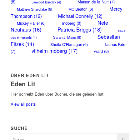
(8)
Maison de la Nuit
(7)
Linwood Barclay
(4)
Mercy
MC Beaton
(6)
Matthew Shardlake
(5)
Thompson
(12)
Michael Connelly
(12)
Nele
moberg
(8)
Mickey Haller
(6)
Neuhaus
(16)
Patricia Briggs
(18)
saga
Sebastian
Sarah J. Maas
(5)
des émigrants
(4)
Fitzek
(14)
Taunus Krimi
Sheila O'Flanagan
(6)
vilhelm moberg
(17)
(7)
ward
(8)
ÜBER EDEN LIT
Eden Lit
Hier schreibt Eden über Bücher, die sie gelesen hat.
View all posts
SUCHE