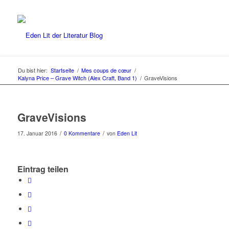
Du bist hier:
Startseite
/
Mes coups de cœur
/
Kalyna Price – Grave Witch (Alex Craft, Band 1)
/
GraveVisions
GraveVisions
/
/
17. Januar 2016
0 Kommentare
von
Eden Lit
Eintrag teilen