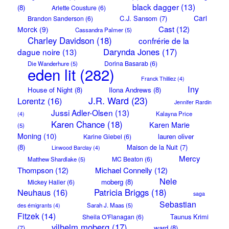
black dagger
(13)
(8)
Arlette Cousture
(6)
Carl
C.J. Sansom
(7)
Brandon Sanderson
(6)
Cast
(12)
Morck
(9)
Cassandra Palmer
(5)
Charley Davidson
(18)
confrérie de la
Darynda Jones
(17)
dague noire
(13)
Dorina Basarab
(6)
Die Wanderhure
(5)
eden lit
(282)
Franck Thilliez
(4)
Iny
House of Night
(8)
Ilona Andrews
(8)
J.R. Ward
(23)
Lorentz
(16)
Jennifer Rardin
Jussi Adler-Olsen
(13)
Kalayna Price
(4)
Karen Chance
(18)
Karen Marie
(5)
Moning
(10)
lauren oliver
Karine Giebel
(6)
(8)
Maison de la Nuit
(7)
Linwood Barclay
(4)
Mercy
MC Beaton
(6)
Matthew Shardlake
(5)
Thompson
(12)
Michael Connelly
(12)
Nele
moberg
(8)
Mickey Haller
(6)
Neuhaus
(16)
Patricia Briggs
(18)
saga
Sebastian
Sarah J. Maas
(5)
des émigrants
(4)
Fitzek
(14)
Taunus Krimi
Sheila O'Flanagan
(6)
vilhelm moberg
(17)
(7)
ward
(8)