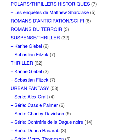
POLARS/THRILLERS HISTORIQUES
(7)
– Les enquêtes de Matthew Shardlake
(5)
ROMANS D'ANTICIPATION/SCI-FI
(6)
ROMANS DU TERROIR
(3)
SUSPENSE/THRILLER
(32)
– Karine Giebel
(2)
– Sebastian Fitzek
(7)
THRILLER
(32)
– Karine Giebel
(2)
– Sebastian Fitzek
(7)
URBAN FANTASY
(58)
– Série: Alex Craft
(4)
– Série: Cassie Palmer
(6)
– Série: Charley Davidson
(9)
– Série: Confrérie de la Dague noire
(14)
– Série: Dorina Basarab
(3)
– Série: Mercy Thompson
(6)