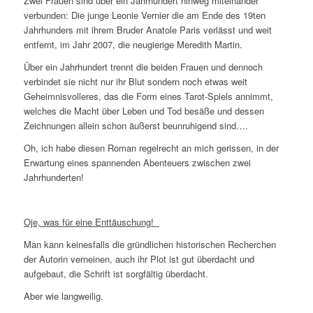
Zwei Frauen sind über ein Jahrhundert hinweg miteinander
verbunden: Die junge Leonie Vernier die am Ende des 19ten
Jahrhunders mit ihrem Bruder Anatole Paris verlässt und weit
entfernt, im Jahr 2007, die neugierige Meredith Martin.
Über ein Jahrhundert trennt die beiden Frauen und dennoch
verbindet sie nicht nur ihr Blut sondern noch etwas weit
Geheimnisvolleres, das die Form eines Tarot-Spiels annimmt,
welches die Macht über Leben und Tod besäße und dessen
Zeichnungen allein schon äußerst beunruhigend sind….
Oh, ich habe diesen Roman regelrecht an mich gerissen, in der
Erwartung eines spannenden Abenteuers zwischen zwei
Jahrhunderten!
Oje, was für eine Enttäuschung!
Man kann keinesfalls die gründlichen historischen Recherchen
der Autorin verneinen, auch ihr Plot ist gut überdacht und
aufgebaut, die Schrift ist sorgfältig überdacht.
Aber wie langweilig.