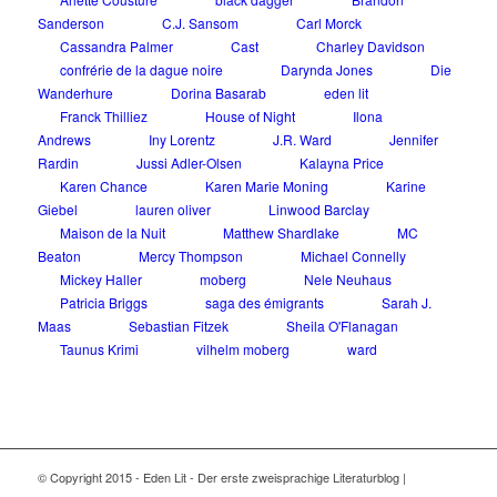
Sanderson
C.J. Sansom
Carl Morck
Cassandra Palmer
Cast
Charley Davidson
confrérie de la dague noire
Darynda Jones
Die
Wanderhure
Dorina Basarab
eden lit
Franck Thilliez
House of Night
Ilona
Andrews
Iny Lorentz
J.R. Ward
Jennifer
Rardin
Jussi Adler-Olsen
Kalayna Price
Karen Chance
Karen Marie Moning
Karine
Giebel
lauren oliver
Linwood Barclay
Maison de la Nuit
Matthew Shardlake
MC
Beaton
Mercy Thompson
Michael Connelly
Mickey Haller
moberg
Nele Neuhaus
Patricia Briggs
saga des émigrants
Sarah J.
Maas
Sebastian Fitzek
Sheila O'Flanagan
Taunus Krimi
vilhelm moberg
ward
© Copyright 2015 - Eden Lit - Der erste zweisprachige Literaturblog |