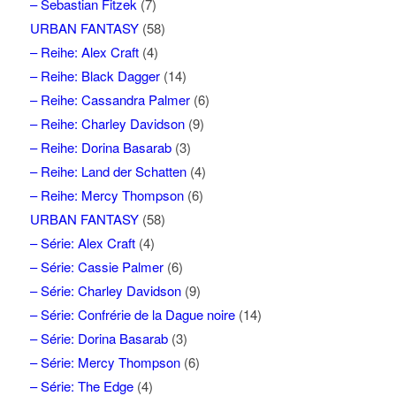
– Sebastian Fitzek
(7)
URBAN FANTASY
(58)
– Reihe: Alex Craft
(4)
– Reihe: Black Dagger
(14)
– Reihe: Cassandra Palmer
(6)
– Reihe: Charley Davidson
(9)
– Reihe: Dorina Basarab
(3)
– Reihe: Land der Schatten
(4)
– Reihe: Mercy Thompson
(6)
URBAN FANTASY
(58)
– Série: Alex Craft
(4)
– Série: Cassie Palmer
(6)
– Série: Charley Davidson
(9)
– Série: Confrérie de la Dague noire
(14)
– Série: Dorina Basarab
(3)
– Série: Mercy Thompson
(6)
– Série: The Edge
(4)