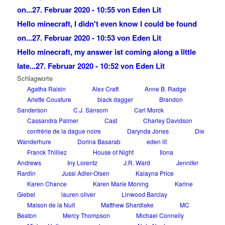
on...
27. Februar 2020 - 10:55 von Eden Lit
Hello minecraft, I didn't even know I could be found
on...
27. Februar 2020 - 10:53 von Eden Lit
Hello minecraft, my answer ist coming along a little
late...
27. Februar 2020 - 10:52 von Eden Lit
Schlagworte
Agatha Raisin
Alex Craft
Anne B. Radge
Arlette Cousture
black dagger
Brandon
Sanderson
C.J. Sansom
Carl Morck
Cassandra Palmer
Cast
Charley Davidson
confrérie de la dague noire
Darynda Jones
Die
Wanderhure
Dorina Basarab
eden lit
Franck Thilliez
House of Night
Ilona
Andrews
Iny Lorentz
J.R. Ward
Jennifer
Rardin
Jussi Adler-Olsen
Kalayna Price
Karen Chance
Karen Marie Moning
Karine
Giebel
lauren oliver
Linwood Barclay
Maison de la Nuit
Matthew Shardlake
MC
Beaton
Mercy Thompson
Michael Connelly