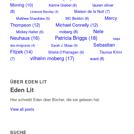
Moning
(10)
lauren oliver
Karine Giebel
(6)
(8)
Maison de la Nuit
(7)
Linwood Barclay
(4)
Mercy
MC Beaton
(6)
Matthew Shardlake
(5)
Thompson
(12)
Michael Connelly
(12)
Nele
moberg
(8)
Mickey Haller
(6)
Neuhaus
(16)
Patricia Briggs
(18)
saga
Sebastian
Sarah J. Maas
(5)
des émigrants
(4)
Fitzek
(14)
Taunus Krimi
Sheila O'Flanagan
(6)
vilhelm moberg
(17)
(7)
ward
(8)
ÜBER EDEN LIT
Eden Lit
Hier schreibt Eden über Bücher, die sie gelesen hat.
View all posts
SUCHE