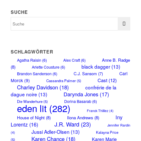
SUCHE
SCHLAGWÖRTER
Anne B. Radge
Agatha Raisin
(6)
Alex Craft
(6)
black dagger
(13)
(8)
Arlette Cousture
(6)
Carl
C.J. Sansom
(7)
Brandon Sanderson
(6)
Cast
(12)
Morck
(9)
Cassandra Palmer
(5)
Charley Davidson
(18)
confrérie de la
Darynda Jones
(17)
dague noire
(13)
Dorina Basarab
(6)
Die Wanderhure
(5)
eden lit
(282)
Franck Thilliez
(4)
Iny
House of Night
(8)
Ilona Andrews
(8)
J.R. Ward
(23)
Lorentz
(16)
Jennifer Rardin
Jussi Adler-Olsen
(13)
Kalayna Price
(4)
Karen Chance
(18)
Karen Marie
(5)