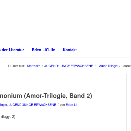
 der Literatur
Eden Lit’Life
Kontakt
Du bist hier:
Startseite
/
JUGEND/JUNGE ERWACHSENE
/
- Amor-Trilogie
/
Lauren
monium (Amor-Trilogie, Band 2)
/
ilogie
,
JUGEND/JUNGE ERWACHSENE
von
Eden Lit
ilogy, 2)