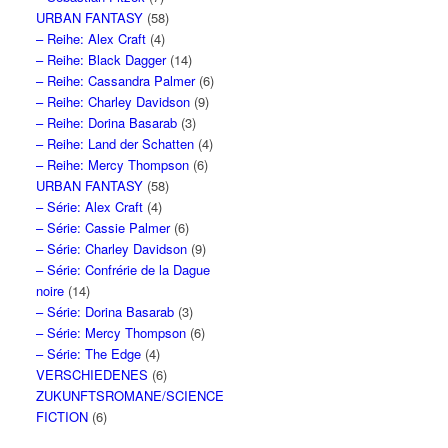
URBAN FANTASY
(58)
– Reihe: Alex Craft
(4)
– Reihe: Black Dagger
(14)
– Reihe: Cassandra Palmer
(6)
– Reihe: Charley Davidson
(9)
– Reihe: Dorina Basarab
(3)
– Reihe: Land der Schatten
(4)
– Reihe: Mercy Thompson
(6)
URBAN FANTASY
(58)
– Série: Alex Craft
(4)
– Série: Cassie Palmer
(6)
– Série: Charley Davidson
(9)
– Série: Confrérie de la Dague
noire
(14)
– Série: Dorina Basarab
(3)
– Série: Mercy Thompson
(6)
– Série: The Edge
(4)
VERSCHIEDENES
(6)
ZUKUNFTSROMANE/SCIENCE
FICTION
(6)