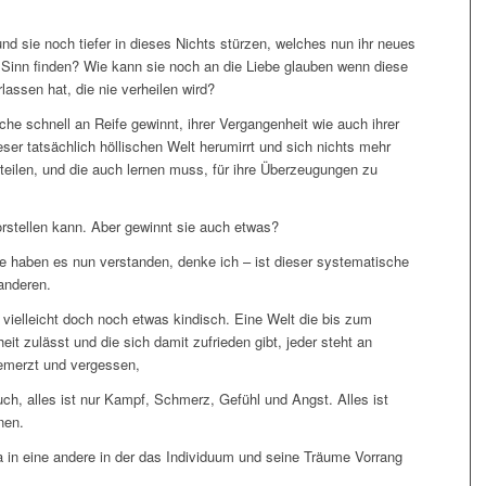
d sie noch tiefer in dieses Nichts stürzen, welches nun ihr neues
n Sinn finden? Wie kann sie noch an die Liebe glauben wenn diese
lassen hat, die nie verheilen wird?
che schnell an Reife gewinnt, ihrer Vergangenheit wie auch ihrer
ser tatsächlich höllischen Welt herumirrt und sich nichts mehr
teilen, und die auch lernen muss, für ihre Überzeugungen zu
vorstellen kann. Aber gewinnt sie auch etwas?
ie haben es nun verstanden, denke ich – ist dieser systematische
anderen.
e vielleicht doch noch etwas kindisch. Eine Welt die bis zum
eit zulässt und die sich damit zufrieden gibt, jeder steht an
emerzt und vergessen,
ch, alles ist nur Kampf, Schmerz, Gefühl und Angst. Alles ist
nen.
na in eine andere in der das Individuum und seine Träume Vorrang