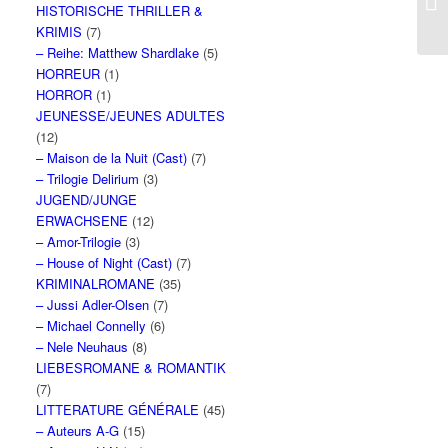
HISTORISCHE THRILLER &
KRIMIS
(7)
– Reihe: Matthew Shardlake
(5)
HORREUR
(1)
HORROR
(1)
JEUNESSE/JEUNES ADULTES
(12)
– Maison de la Nuit (Cast)
(7)
– Trilogie Delirium
(3)
JUGEND/JUNGE
ERWACHSENE
(12)
– Amor-Trilogie
(3)
– House of Night (Cast)
(7)
KRIMINALROMANE
(35)
– Jussi Adler-Olsen
(7)
– Michael Connelly
(6)
– Nele Neuhaus
(8)
LIEBESROMANE & ROMANTIK
(7)
LITTERATURE GÉNÉRALE
(45)
– Auteurs A-G
(15)