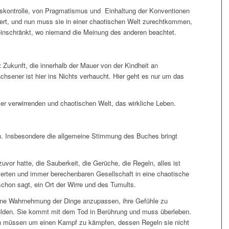
lskontrolle, von Pragmatismus und Einhaltung der Konventionen
ert, und nun muss sie in einer chaotischen Welt zurechtkommen,
n einschränkt, wo niemand die Meinung des anderen beachtet.
t Zukunft, die innerhalb der Mauer von der Kindheit an
hsener ist hier ins Nichts verhaucht. Hier geht es nur um das
ser verwirrenden und chaotischen Welt, das wirkliche Leben.
en. Insbesondere die allgemeine Stimmung des Buches bringt
uvor hatte, die Sauberkeit, die Gerüche, die Regeln, alles ist
rierten und immer berechenbaren Gesellschaft in eine chaotische
chon sagt, ein Ort der Wirre und des Tumults.
gene Wahrnehmung der Dinge anzupassen, ihre Gefühle zu
dulden. Sie kommt mit dem Tod in Berührung und muss überleben.
zen müssen um einen Kampf zu kämpfen, dessen Regeln sie nicht