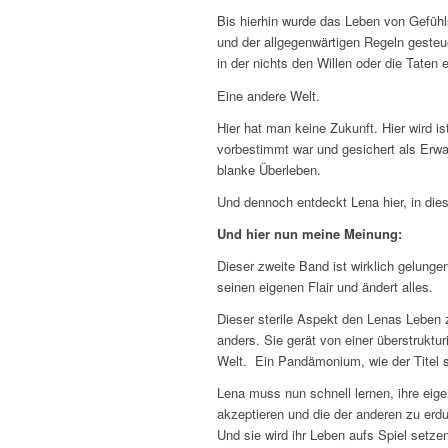
Bis hierhin wurde das Leben von Gefüh
und der allgegenwärtigen Regeln gesteu
in der nichts den Willen oder die Tate
Eine andere Welt.
Hier hat man keine Zukunft. Hier wird is
vorbestimmt war und gesichert als Erwac
blanke Überleben.
Und dennoch entdeckt Lena hier, in die
Und hier nun meine Meinung:
Dieser zweite Band ist wirklich gelung
seinen eigenen Flair und ändert alles.
Dieser sterile Aspekt den Lenas Leben z
anders. Sie gerät von einer überstruktu
Welt. Ein Pandämonium, wie der Titel s
Lena muss nun schnell lernen, ihre ei
akzeptieren und die der anderen zu er
Und sie wird ihr Leben aufs Spiel set