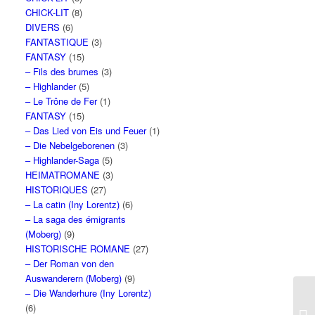
CHICK-LIT
(8)
DIVERS
(6)
FANTASTIQUE
(3)
FANTASY
(15)
– Fils des brumes
(3)
– Highlander
(5)
– Le Trône de Fer
(1)
FANTASY
(15)
– Das Lied von Eis und Feuer
(1)
– Die Nebelgeborenen
(3)
– Highlander-Saga
(5)
HEIMATROMANE
(3)
HISTORIQUES
(27)
– La catin (Iny Lorentz)
(6)
– La saga des émigrants
(Moberg)
(9)
HISTORISCHE ROMANE
(27)
– Der Roman von den
Auswanderern (Moberg)
(9)
– Die Wanderhure (Iny Lorentz)
(6)