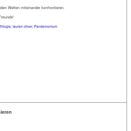
iden Welten miteinander konfrontieren.
Freunde!
rilogie
,
lauren oliver
,
Pandemonium
sieren