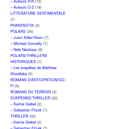
– Auteurs H-N
(12)
– Auteurs O-Z
(18)
LITTERATURE SENTIMENTALE
(7)
PHANTASTIK
(3)
POLARS
(36)
– Jussi Adler-Olsen
(7)
– Michael Connelly
(7)
– Nele Neuhaus
(8)
POLARS/THRILLERS
HISTORIQUES
(7)
– Les enquêtes de Matthew
Shardlake
(5)
ROMANS D'ANTICIPATION/SCI-
FI
(6)
ROMANS DU TERROIR
(3)
SUSPENSE/THRILLER
(32)
– Karine Giebel
(2)
– Sebastian Fitzek
(7)
THRILLER
(32)
– Karine Giebel
(2)
– Sebastian Fitzek
(7)