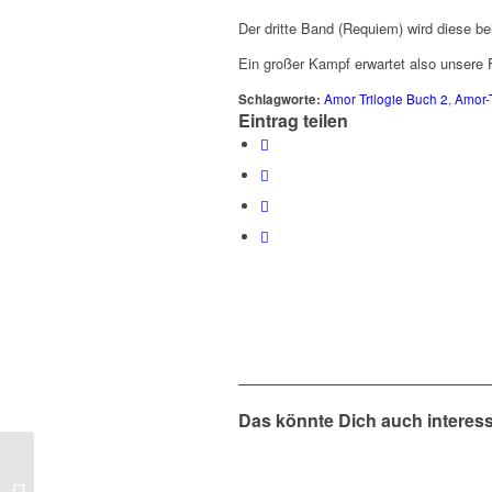
Der dritte Band (Requiem) wird diese be
Ein großer Kampf erwartet also unsere 
Schlagworte:
Amor Trilogie Buch 2
,
Amor-T
Eintrag teilen
Das könnte Dich auch interes
Lauren Oliver –
Requiem (Delirium,