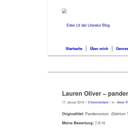
Startseite
Über mich
Genres
Lauren Oliver – pande
/
/
17. Januar 2016
0 Kommentare
in
- Amor-Tr
Originaltitel:
Pandemonium (Delirium Tr
Meine Bewertung:
7,5/10