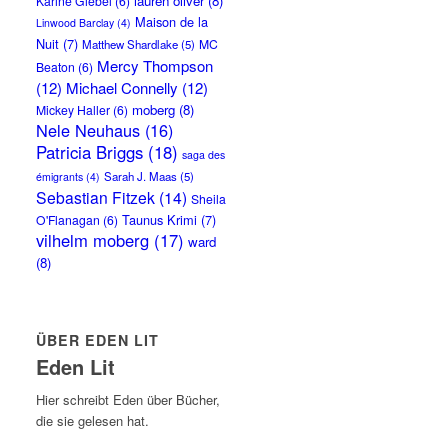
lauren oliver
(8)
Karine Giebel
(6)
Maison de la
Linwood Barclay
(4)
Nuit
(7)
MC
Matthew Shardlake
(5)
Mercy Thompson
Beaton
(6)
(12)
Michael Connelly
(12)
moberg
(8)
Mickey Haller
(6)
Nele Neuhaus
(16)
Patricia Briggs
(18)
saga des
Sarah J. Maas
(5)
émigrants
(4)
Sebastian Fitzek
(14)
Sheila
Taunus Krimi
(7)
O'Flanagan
(6)
vilhelm moberg
(17)
ward
(8)
ÜBER EDEN LIT
Eden Lit
Hier schreibt Eden über Bücher,
die sie gelesen hat.