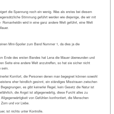
teigert die Spannung noch ein wenig. Was als erstes bei diesem
 gegensätzliche Stimmung geführt werden wie diejenige, die wir mit
 Romanheldin wird in eine ganz andere Welt geführt, eine Welt
Mauer.
t einen Mini-Spoiler zum Band Nummer 1, da dies ja die
 am Ende des ersten Bandes hat Lena die Mauer überwunden und
ren Seite eine andere Welt anzutreffen, so hat sie sicher nicht
 sein.
 Keinerlei Komfort, die Personen denen man begegnet können sowohl
eistens eher feindlich gesinnt, ein ständiges Misstrauen zwischen
 Begegnungen, es gibt keinerlei Regel, kein Gesetz die Natur ist
ährlich, die Angst ist allgegenwärtig, diese Furcht alles zu
er Allgegenwärtigkeit von Gefühlen konfrontiert, die Menschen
r Zorn und vor Liebe.
er, ist nichts unter Kontrolle.