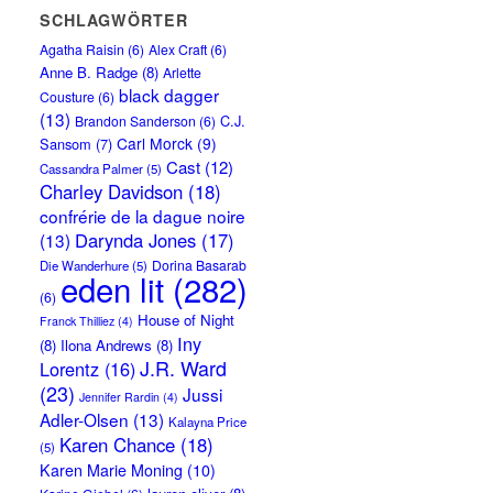
SCHLAGWÖRTER
Agatha Raisin
(6)
Alex Craft
(6)
Anne B. Radge
(8)
Arlette
black dagger
Cousture
(6)
(13)
C.J.
Brandon Sanderson
(6)
Carl Morck
(9)
Sansom
(7)
Cast
(12)
Cassandra Palmer
(5)
Charley Davidson
(18)
confrérie de la dague noire
Darynda Jones
(17)
(13)
Dorina Basarab
Die Wanderhure
(5)
eden lit
(282)
(6)
House of Night
Franck Thilliez
(4)
Iny
(8)
Ilona Andrews
(8)
J.R. Ward
Lorentz
(16)
(23)
Jussi
Jennifer Rardin
(4)
Adler-Olsen
(13)
Kalayna Price
Karen Chance
(18)
(5)
Karen Marie Moning
(10)