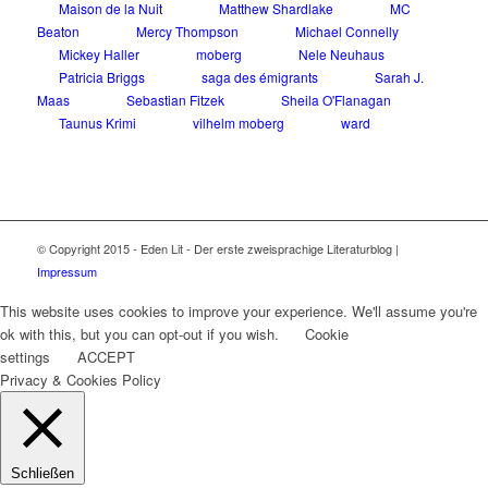
Maison de la Nuit
Matthew Shardlake
MC
Beaton
Mercy Thompson
Michael Connelly
Mickey Haller
moberg
Nele Neuhaus
Patricia Briggs
saga des émigrants
Sarah J.
Maas
Sebastian Fitzek
Sheila O'Flanagan
Taunus Krimi
vilhelm moberg
ward
© Copyright 2015 - Eden Lit - Der erste zweisprachige Literaturblog |
Impressum
This website uses cookies to improve your experience. We'll assume you're
ok with this, but you can opt-out if you wish.
Cookie
settings
ACCEPT
Privacy & Cookies Policy
Schließen