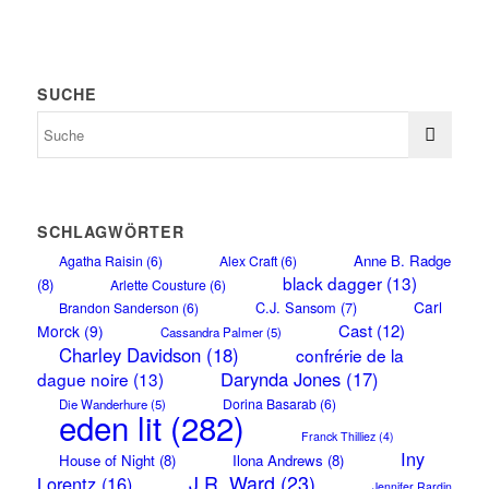
SUCHE
SCHLAGWÖRTER
Anne B. Radge
Agatha Raisin
(6)
Alex Craft
(6)
black dagger
(13)
(8)
Arlette Cousture
(6)
Carl
C.J. Sansom
(7)
Brandon Sanderson
(6)
Cast
(12)
Morck
(9)
Cassandra Palmer
(5)
Charley Davidson
(18)
confrérie de la
Darynda Jones
(17)
dague noire
(13)
Dorina Basarab
(6)
Die Wanderhure
(5)
eden lit
(282)
Franck Thilliez
(4)
Iny
House of Night
(8)
Ilona Andrews
(8)
J.R. Ward
(23)
Lorentz
(16)
Jennifer Rardin