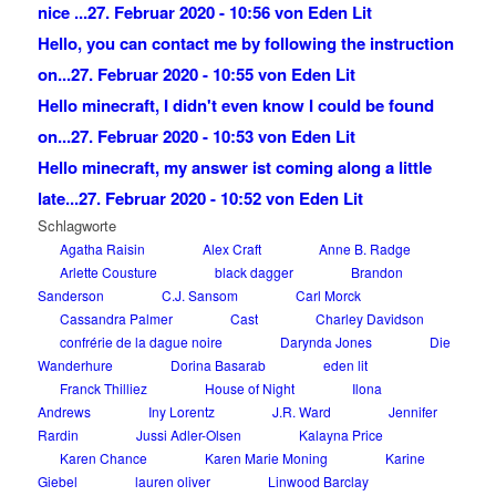
nice ...
27. Februar 2020 - 10:56 von Eden Lit
Hello, you can contact me by following the instruction
on...
27. Februar 2020 - 10:55 von Eden Lit
Hello minecraft, I didn't even know I could be found
on...
27. Februar 2020 - 10:53 von Eden Lit
Hello minecraft, my answer ist coming along a little
late...
27. Februar 2020 - 10:52 von Eden Lit
Schlagworte
Agatha Raisin
Alex Craft
Anne B. Radge
Arlette Cousture
black dagger
Brandon
Sanderson
C.J. Sansom
Carl Morck
Cassandra Palmer
Cast
Charley Davidson
confrérie de la dague noire
Darynda Jones
Die
Wanderhure
Dorina Basarab
eden lit
Franck Thilliez
House of Night
Ilona
Andrews
Iny Lorentz
J.R. Ward
Jennifer
Rardin
Jussi Adler-Olsen
Kalayna Price
Karen Chance
Karen Marie Moning
Karine
Giebel
lauren oliver
Linwood Barclay