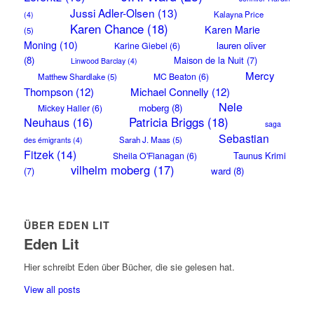
Jussi Adler-Olsen
(13)
Kalayna Price
(4)
Karen Chance
(18)
Karen Marie
(5)
Moning
(10)
lauren oliver
Karine Giebel
(6)
(8)
Maison de la Nuit
(7)
Linwood Barclay
(4)
Mercy
MC Beaton
(6)
Matthew Shardlake
(5)
Thompson
(12)
Michael Connelly
(12)
Nele
moberg
(8)
Mickey Haller
(6)
Neuhaus
(16)
Patricia Briggs
(18)
saga
Sebastian
Sarah J. Maas
(5)
des émigrants
(4)
Fitzek
(14)
Taunus Krimi
Sheila O'Flanagan
(6)
vilhelm moberg
(17)
(7)
ward
(8)
ÜBER EDEN LIT
Eden Lit
Hier schreibt Eden über Bücher, die sie gelesen hat.
View all posts