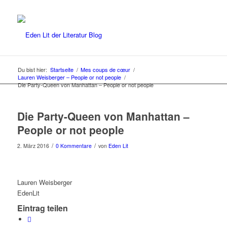
Du bist hier:
Startseite
/
Mes coups de cœur
/
Lauren Weisberger – People or not people
/
Die Party-Queen von Manhattan – People or not people
Die Party-Queen von Manhattan –
People or not people
/
/
2. März 2016
0 Kommentare
von
Eden Lit
Lauren Weisberger
EdenLit
Eintrag teilen