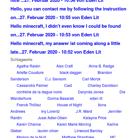
nice ...
27. Februar 2020 - 10:56 von Eden Lit
Hello, you can contact me by following the instruction
on...
27. Februar 2020 - 10:55 von Eden Lit
Hello minecraft, I didn't even know I could be found
on...
27. Februar 2020 - 10:53 von Eden Lit
Hello minecraft, my answer ist coming along a little
late...
27. Februar 2020 - 10:52 von Eden Lit
Schlagworte
Agatha Raisin
Alex Craft
Anne B. Radge
Arlette Cousture
black dagger
Brandon
Sanderson
C.J. Sansom
Carl Morck
Cassandra Palmer
Cast
Charley Davidson
confrérie de la dague noire
Darynda Jones
Die
Wanderhure
Dorina Basarab
eden lit
Franck Thilliez
House of Night
Ilona
Andrews
Iny Lorentz
J.R. Ward
Jennifer
Rardin
Jussi Adler-Olsen
Kalayna Price
Karen Chance
Karen Marie Moning
Karine
Giebel
lauren oliver
Linwood Barclay
Maison de la Nuit
Matthew Shardlake
MC