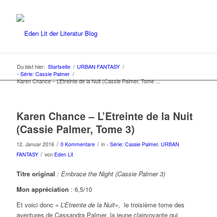
Du bist hier:
Startseite
/
URBAN FANTASY
/
- Série: Cassie Palmer
/
Karen Chance – L’Etreinte de la Nuit (Cassie Palmer, Tome ...
Karen Chance – L’Etreinte de la Nuit
(Cassie Palmer, Tome 3)
/
/
12. Januar 2016
0 Kommentare
in
- Série: Cassie Palmer
,
URBAN
/
FANTASY
von
Eden Lit
Titre original
: Embrace the Night (Cassie Palmer 3)
Mon appréciation
: 6,5/10
Et voici donc «
L’Etreinte de la Nuit
», le troisième tome des
aventures de Cassandra Palmer, la jeune clairvoyante qui