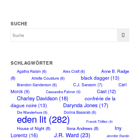
SUCHE
SCHLAGWÖRTER
Anne B. Radge
Agatha Raisin
(6)
Alex Craft
(6)
black dagger
(13)
(8)
Arlette Cousture
(6)
Carl
C.J. Sansom
(7)
Brandon Sanderson
(6)
Cast
(12)
Morck
(9)
Cassandra Palmer
(5)
Charley Davidson
(18)
confrérie de la
Darynda Jones
(17)
dague noire
(13)
Dorina Basarab
(6)
Die Wanderhure
(5)
eden lit
(282)
Franck Thilliez
(4)
Iny
House of Night
(8)
Ilona Andrews
(8)
J.R. Ward
(23)
Lorentz
(16)
Jennifer Rardin