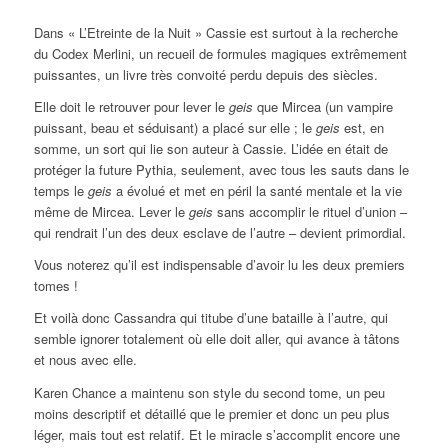
Dans « L’Etreinte de la Nuit » Cassie est surtout à la recherche
du Codex Merlini, un recueil de formules magiques extrêmement
puissantes, un livre très convoité perdu depuis des siècles.
Elle doit le retrouver pour lever le
geis
que Mircea (un vampire
puissant, beau et séduisant) a placé sur elle ; le
geis
est, en
somme, un sort qui lie son auteur à Cassie. L’idée en était de
protéger la future Pythia, seulement, avec tous les sauts dans le
temps le
geis
a évolué et met en péril la santé mentale et la vie
même de Mircea. Lever le
geis
sans accomplir le rituel d’union –
qui rendrait l’un des deux esclave de l’autre – devient primordial.
Vous noterez qu’il est indispensable d’avoir lu les deux premiers
tomes !
Et voilà donc Cassandra qui titube d’une bataille à l’autre, qui
semble ignorer totalement où elle doit aller, qui avance à tâtons
et nous avec elle.
Karen Chance a maintenu son style du second tome, un peu
moins descriptif et détaillé que le premier et donc un peu plus
léger, mais tout est relatif. Et le miracle s’accomplit encore une