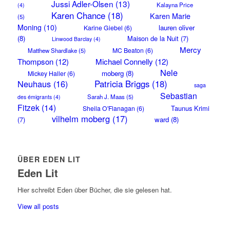
Jussi Adler-Olsen
(13)
Kalayna Price
(4)
Karen Chance
(18)
Karen Marie
(5)
Moning
(10)
lauren oliver
Karine Giebel
(6)
(8)
Maison de la Nuit
(7)
Linwood Barclay
(4)
Mercy
MC Beaton
(6)
Matthew Shardlake
(5)
Thompson
(12)
Michael Connelly
(12)
Nele
moberg
(8)
Mickey Haller
(6)
Neuhaus
(16)
Patricia Briggs
(18)
saga
Sebastian
Sarah J. Maas
(5)
des émigrants
(4)
Fitzek
(14)
Taunus Krimi
Sheila O'Flanagan
(6)
vilhelm moberg
(17)
(7)
ward
(8)
ÜBER EDEN LIT
Eden Lit
Hier schreibt Eden über Bücher, die sie gelesen hat.
View all posts