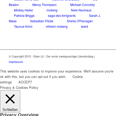
Beaton
Mercy Thompson
Michael Connelly
Mickey Haller
moberg
Nele Neuhaus
Patricia Briggs
saga des émigrants
Sarah J.
Maas
Sebastian Fitzek
Sheila O'Flanagan
Taunus Krimi
vilhelm moberg
ward
© Copyright 2015 - Eden Lit - Der erste zweisprachige Literaturblog |
Impressum
This website uses cookies to improve your experience. We'll assume you're
ok with this, but you can opt-out if you wish.
Cookie
settings
ACCEPT
Privacy & Cookies Policy
Schließen
Privacy Overview