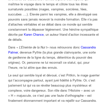
maîtrise le voyage dans le temps et côtoie tous les êtres
surnaturels possibles (mages, vampires, sorcières, fées,
succubes ….). Elevée parmi les vampires, elle a développé ses
pouvoirs sans jamais recevoir la moindre formation. Elle n’a pas
d’attaches véritables et se débat dans ce monde qui semble
constamment la dépasser légèrement. Une héroïne sympathique
décrite par
Karen Chance
, un auteur friand d’action incessante et
de détails.
Dans «
L’Etreinte de la Nui t
» nous retrouvons donc
Cassandra
Palmer
, devenue Pythie (la plus grande clairvoyante, une sorte
de gardienne de la ligne du temps, détentrice du pouvoir des
origines). Or, personne ne lui reconnaît ce statut, qui, pour
l’heure, ne lui attire que des ennuis.
Le seul qui semble loyal et dévoué, c’est Pritkin, le mage guerrier
qui l’accompagne partout, ayant juré fidélité à Pythie. Or, c’est
justement lui qui va se révéler beaucoup plus mystérieux et
complexe, voire dangereux. Son rôle dans l’Histoire – avec un
« H » majuscule, ce n’est pas une faute d’orthographe – est
finalement étonnamment important et va rejaillir sur Cassandra.