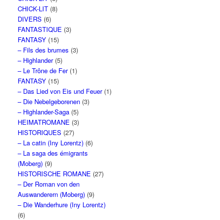
CHICK-LIT
(8)
DIVERS
(6)
FANTASTIQUE
(3)
FANTASY
(15)
– Fils des brumes
(3)
– Highlander
(5)
– Le Trône de Fer
(1)
FANTASY
(15)
– Das Lied von Eis und Feuer
(1)
– Die Nebelgeborenen
(3)
– Highlander-Saga
(5)
HEIMATROMANE
(3)
HISTORIQUES
(27)
– La catin (Iny Lorentz)
(6)
– La saga des émigrants
(Moberg)
(9)
HISTORISCHE ROMANE
(27)
– Der Roman von den
Auswanderern (Moberg)
(9)
– Die Wanderhure (Iny Lorentz)
(6)