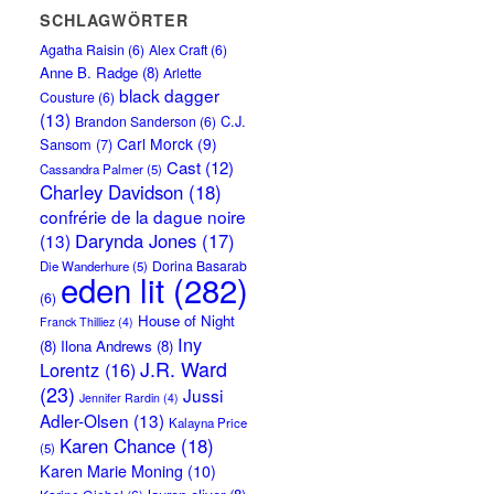
SCHLAGWÖRTER
Agatha Raisin
(6)
Alex Craft
(6)
Anne B. Radge
(8)
Arlette
black dagger
Cousture
(6)
(13)
C.J.
Brandon Sanderson
(6)
Carl Morck
(9)
Sansom
(7)
Cast
(12)
Cassandra Palmer
(5)
Charley Davidson
(18)
confrérie de la dague noire
Darynda Jones
(17)
(13)
Dorina Basarab
Die Wanderhure
(5)
eden lit
(282)
(6)
House of Night
Franck Thilliez
(4)
Iny
(8)
Ilona Andrews
(8)
J.R. Ward
Lorentz
(16)
(23)
Jussi
Jennifer Rardin
(4)
Adler-Olsen
(13)
Kalayna Price
Karen Chance
(18)
(5)
Karen Marie Moning
(10)