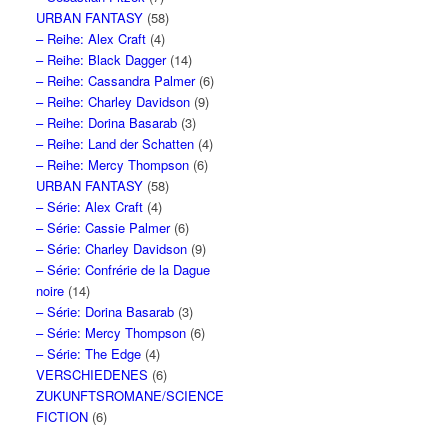
URBAN FANTASY
(58)
– Reihe: Alex Craft
(4)
– Reihe: Black Dagger
(14)
– Reihe: Cassandra Palmer
(6)
– Reihe: Charley Davidson
(9)
– Reihe: Dorina Basarab
(3)
– Reihe: Land der Schatten
(4)
– Reihe: Mercy Thompson
(6)
URBAN FANTASY
(58)
– Série: Alex Craft
(4)
– Série: Cassie Palmer
(6)
– Série: Charley Davidson
(9)
– Série: Confrérie de la Dague
noire
(14)
– Série: Dorina Basarab
(3)
– Série: Mercy Thompson
(6)
– Série: The Edge
(4)
VERSCHIEDENES
(6)
ZUKUNFTSROMANE/SCIENCE
FICTION
(6)