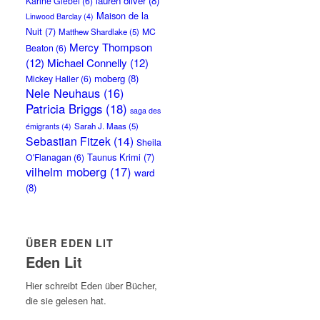
lauren oliver
(8)
Karine Giebel
(6)
Maison de la
Linwood Barclay
(4)
Nuit
(7)
MC
Matthew Shardlake
(5)
Mercy Thompson
Beaton
(6)
(12)
Michael Connelly
(12)
moberg
(8)
Mickey Haller
(6)
Nele Neuhaus
(16)
Patricia Briggs
(18)
saga des
Sarah J. Maas
(5)
émigrants
(4)
Sebastian Fitzek
(14)
Sheila
Taunus Krimi
(7)
O'Flanagan
(6)
vilhelm moberg
(17)
ward
(8)
ÜBER EDEN LIT
Eden Lit
Hier schreibt Eden über Bücher,
die sie gelesen hat.