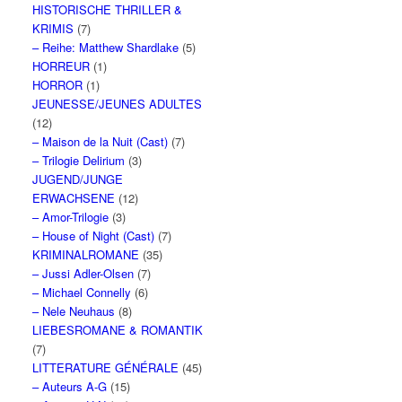
HISTORISCHE THRILLER &
KRIMIS
(7)
– Reihe: Matthew Shardlake
(5)
HORREUR
(1)
HORROR
(1)
JEUNESSE/JEUNES ADULTES
(12)
– Maison de la Nuit (Cast)
(7)
– Trilogie Delirium
(3)
JUGEND/JUNGE
ERWACHSENE
(12)
– Amor-Trilogie
(3)
– House of Night (Cast)
(7)
KRIMINALROMANE
(35)
– Jussi Adler-Olsen
(7)
– Michael Connelly
(6)
– Nele Neuhaus
(8)
LIEBESROMANE & ROMANTIK
(7)
LITTERATURE GÉNÉRALE
(45)
– Auteurs A-G
(15)