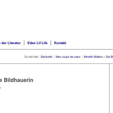
 der Literatur
Eden Lit’Life
Kontakt
Du bist hier:
Startseite
/
Mes coups de cœur
/
Minette Walters – Die B
e Bildhauerin
t