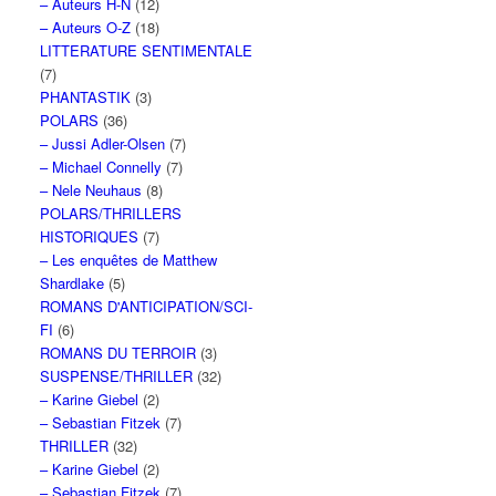
– Auteurs H-N
(12)
– Auteurs O-Z
(18)
LITTERATURE SENTIMENTALE
(7)
PHANTASTIK
(3)
POLARS
(36)
– Jussi Adler-Olsen
(7)
– Michael Connelly
(7)
– Nele Neuhaus
(8)
POLARS/THRILLERS
HISTORIQUES
(7)
– Les enquêtes de Matthew
Shardlake
(5)
ROMANS D'ANTICIPATION/SCI-
FI
(6)
ROMANS DU TERROIR
(3)
SUSPENSE/THRILLER
(32)
– Karine Giebel
(2)
– Sebastian Fitzek
(7)
THRILLER
(32)
– Karine Giebel
(2)
– Sebastian Fitzek
(7)