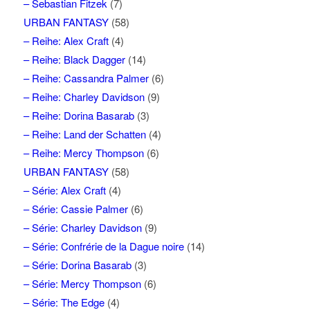
– Sebastian Fitzek
(7)
URBAN FANTASY
(58)
– Reihe: Alex Craft
(4)
– Reihe: Black Dagger
(14)
– Reihe: Cassandra Palmer
(6)
– Reihe: Charley Davidson
(9)
– Reihe: Dorina Basarab
(3)
– Reihe: Land der Schatten
(4)
– Reihe: Mercy Thompson
(6)
URBAN FANTASY
(58)
– Série: Alex Craft
(4)
– Série: Cassie Palmer
(6)
– Série: Charley Davidson
(9)
– Série: Confrérie de la Dague noire
(14)
– Série: Dorina Basarab
(3)
– Série: Mercy Thompson
(6)
– Série: The Edge
(4)