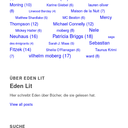
Moning
(10)
lauren oliver
Karine Giebel
(6)
(8)
Maison de la Nuit
(7)
Linwood Barclay
(4)
Mercy
MC Beaton
(6)
Matthew Shardlake
(5)
Thompson
(12)
Michael Connelly
(12)
Nele
moberg
(8)
Mickey Haller
(6)
Neuhaus
(16)
Patricia Briggs
(18)
saga
Sebastian
Sarah J. Maas
(5)
des émigrants
(4)
Fitzek
(14)
Taunus Krimi
Sheila O'Flanagan
(6)
vilhelm moberg
(17)
(7)
ward
(8)
ÜBER EDEN LIT
Eden Lit
Hier schreibt Eden über Bücher, die sie gelesen hat.
View all posts
SUCHE