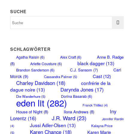
SUCHE
SCHLAGWÖRTER
Anne B. Radge
Agatha Raisin
(6)
Alex Craft
(6)
black dagger
(13)
(8)
Arlette Cousture
(6)
Carl
C.J. Sansom
(7)
Brandon Sanderson
(6)
Cast
(12)
Morck
(9)
Cassandra Palmer
(5)
Charley Davidson
(18)
confrérie de la
Darynda Jones
(17)
dague noire
(13)
Dorina Basarab
(6)
Die Wanderhure
(5)
eden lit
(282)
Franck Thilliez
(4)
Iny
House of Night
(8)
Ilona Andrews
(8)
J.R. Ward
(23)
Lorentz
(16)
Jennifer Rardin
Jussi Adler-Olsen
(13)
Kalayna Price
(4)
Karen Chance
(18)
Karen Marie
(5)