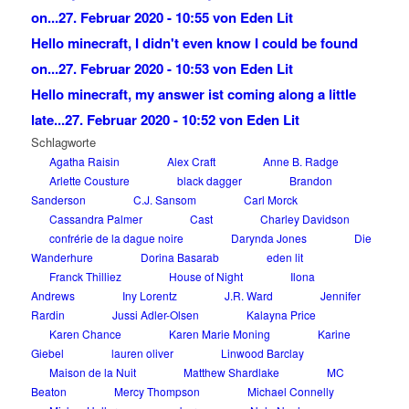
on...
27. Februar 2020 - 10:55 von Eden Lit
Hello minecraft, I didn't even know I could be found
on...
27. Februar 2020 - 10:53 von Eden Lit
Hello minecraft, my answer ist coming along a little
late...
27. Februar 2020 - 10:52 von Eden Lit
Schlagworte
Agatha Raisin
Alex Craft
Anne B. Radge
Arlette Cousture
black dagger
Brandon
Sanderson
C.J. Sansom
Carl Morck
Cassandra Palmer
Cast
Charley Davidson
confrérie de la dague noire
Darynda Jones
Die
Wanderhure
Dorina Basarab
eden lit
Franck Thilliez
House of Night
Ilona
Andrews
Iny Lorentz
J.R. Ward
Jennifer
Rardin
Jussi Adler-Olsen
Kalayna Price
Karen Chance
Karen Marie Moning
Karine
Giebel
lauren oliver
Linwood Barclay
Maison de la Nuit
Matthew Shardlake
MC
Beaton
Mercy Thompson
Michael Connelly