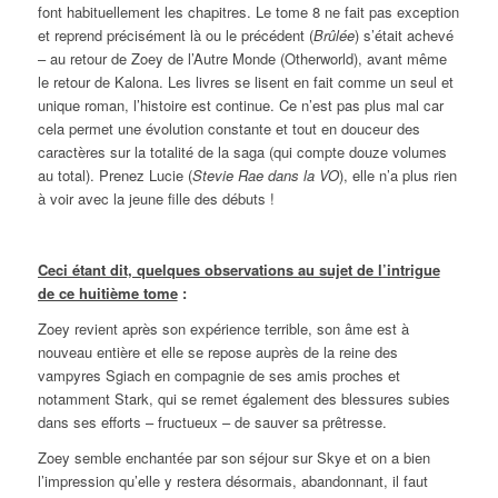
font habituellement les chapitres. Le tome 8 ne fait pas exception
et reprend précisément là ou le précédent (
Brûlée
) s’était achevé
– au retour de Zoey de l’Autre Monde (Otherworld), avant même
le retour de Kalona. Les livres se lisent en fait comme un seul et
unique roman, l’histoire est continue. Ce n’est pas plus mal car
cela permet une évolution constante et tout en douceur des
caractères sur la totalité de la saga (qui compte douze volumes
au total). Prenez Lucie (
Stevie Rae dans la VO
), elle n’a plus rien
à voir avec la jeune fille des débuts !
Ceci étant dit, quelques observations au sujet de l’intrigue
de ce huitième tome
:
Zoey revient après son expérience terrible, son âme est à
nouveau entière et elle se repose auprès de la reine des
vampyres Sgiach en compagnie de ses amis proches et
notamment Stark, qui se remet également des blessures subies
dans ses efforts – fructueux – de sauver sa prêtresse.
Zoey semble enchantée par son séjour sur Skye et on a bien
l’impression qu’elle y restera désormais, abandonnant, il faut