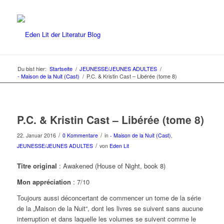
Du bist hier:
Startseite
/
JEUNESSE/JEUNES ADULTES
/
- Maison de la Nuit (Cast)
/
P.C. & Kristin Cast – Libérée (tome 8)
P.C. & Kristin Cast – Libérée (tome 8)
/
/
22. Januar 2016
0 Kommentare
in
- Maison de la Nuit (Cast)
,
/
JEUNESSE/JEUNES ADULTES
von
Eden Lit
Titre original
: Awakened (House of Night, book 8)
Mon appréciation
: 7/10
Toujours aussi déconcertant de commencer un tome de la série
de la „Maison de la Nuit“, dont les livres se suivent sans aucune
interruption et dans laquelle les volumes se suivent comme le