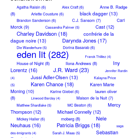
Anne B. Radge
Agatha Raisin
(6)
Alex Craft
(6)
black dagger
(13)
(8)
Arlette Cousture
(6)
Carl
C.J. Sansom
(7)
Brandon Sanderson
(6)
Cast
(12)
Morck
(9)
Cassandra Palmer
(5)
Charley Davidson
(18)
confrérie de la
Darynda Jones
(17)
dague noire
(13)
Dorina Basarab
(6)
Die Wanderhure
(5)
eden lit
(282)
Franck Thilliez
(4)
Iny
House of Night
(8)
Ilona Andrews
(8)
J.R. Ward
(23)
Lorentz
(16)
Jennifer Rardin
Jussi Adler-Olsen
(13)
Kalayna Price
(4)
Karen Chance
(18)
Karen Marie
(5)
Moning
(10)
lauren oliver
Karine Giebel
(6)
(8)
Maison de la Nuit
(7)
Linwood Barclay
(4)
Mercy
MC Beaton
(6)
Matthew Shardlake
(5)
Thompson
(12)
Michael Connelly
(12)
Nele
moberg
(8)
Mickey Haller
(6)
Neuhaus
(16)
Patricia Briggs
(18)
saga
Sebastian
Sarah J. Maas
(5)
des émigrants
(4)