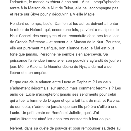
l’admettre, le monde extérieur à son sort. Ainsi, lorsqu’Aphrodite
rentre à la Maison de la Nuit de Tulsa, elle ne l’accompagne pas
et reste sur Skye pour y découvrir la Vieille Magie.
Pendant ce temps, Lucie, Damien et les autres doivent affronter
le retour de Neferet, qui, encore une fois, parvient à manipuler le
Haut Conseil des vampyres et est reconduite dans ses fonctions
de Grande Prêtresse – et revient à la Maison de la Nuit. Pourtant,
elle est purement maléfique, son alliance avec le Mal est plus
forte que jamais. Personne ne semble s’en apercevoir. Sa
puissance l’a rendue immortelle, son pouvoir s’agrandit de jour en
jour. Même Kalona, le Guerrier déchu de Nyx, a du mal à se
libérer de son emprise.
Et que dire de la relation entre Lucie et Rephaim ? Les deux
s’admettent désormais leur amour, mais comment feront-ils ? Les
amis de Lucie n’accepteront jamais ses sentiments pour celui
qui a tué la femme de Dragon et qui a fait tant de mal, et Kalona,
de son coté, n’admettra jamais que son fils préféré s’allie à une
Lucie. Un petit zeste de Roméo et Juliette, quoi. J’ai
particulièrement aimé les chapitres consacrés à leur couple.
Neferet, dans sa quête de pouvoir et pour rembourser sa dette au