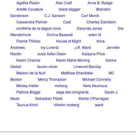
Agatha Raisin
Alex Craft
Anne B. Radge
Arlette Cousture
black dagger
Brandon
Sanderson
C.J. Sansom
Carl Morck
Cassandra Palmer
Cast
Charley Davidson
confrérie de la dague noire
Darynda Jones
Die
Wanderhure
Dorina Basarab
eden lit
Franck Thilliez
House of Night
Ilona
Andrews
Iny Lorentz
J.R. Ward
Jennifer
Rardin
Jussi Adler-Olsen
Kalayna Price
Karen Chance
Karen Marie Moning
Karine
Giebel
lauren oliver
Linwood Barclay
Maison de la Nuit
Matthew Shardlake
MC
Beaton
Mercy Thompson
Michael Connelly
Mickey Haller
moberg
Nele Neuhaus
Patricia Briggs
saga des émigrants
Sarah J.
Maas
Sebastian Fitzek
Sheila O'Flanagan
Taunus Krimi
vilhelm moberg
ward