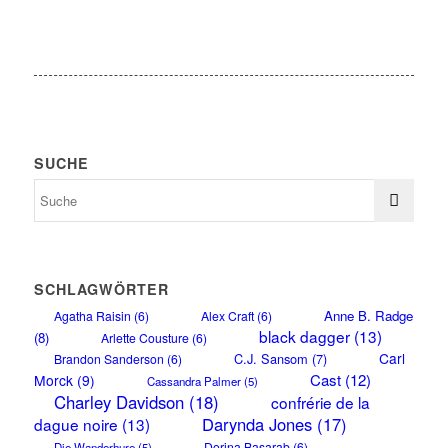
SUCHE
SCHLAGWÖRTER
Anne B. Radge
Agatha Raisin
(6)
Alex Craft
(6)
black dagger
(13)
(8)
Arlette Cousture
(6)
Carl
C.J. Sansom
(7)
Brandon Sanderson
(6)
Cast
(12)
Morck
(9)
Cassandra Palmer
(5)
Charley Davidson
(18)
confrérie de la
Darynda Jones
(17)
dague noire
(13)
Dorina Basarab
(6)
Die Wanderhure
(5)