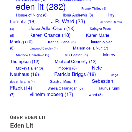
eden lit
(282)
Franck Thilliez
(4)
Iny
House of Night
(8)
Ilona Andrews
(8)
J.R. Ward
(23)
Lorentz
(16)
Jennifer Rardin
Jussi Adler-Olsen
(13)
Kalayna Price
(4)
Karen Chance
(18)
Karen Marie
(5)
Moning
(10)
lauren oliver
Karine Giebel
(6)
(8)
Maison de la Nuit
(7)
Linwood Barclay
(4)
Mercy
MC Beaton
(6)
Matthew Shardlake
(5)
Thompson
(12)
Michael Connelly
(12)
Nele
moberg
(8)
Mickey Haller
(6)
Neuhaus
(16)
Patricia Briggs
(18)
saga
Sebastian
Sarah J. Maas
(5)
des émigrants
(4)
Fitzek
(14)
Taunus Krimi
Sheila O'Flanagan
(6)
vilhelm moberg
(17)
(7)
ward
(8)
ÜBER EDEN LIT
Eden Lit