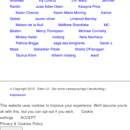
Andrews
Iny Lorentz
J.R. Ward
Jennifer
Rardin
Jussi Adler-Olsen
Kalayna Price
Karen Chance
Karen Marie Moning
Karine
Giebel
lauren oliver
Linwood Barclay
Maison de la Nuit
Matthew Shardlake
MC
Beaton
Mercy Thompson
Michael Connelly
Mickey Haller
moberg
Nele Neuhaus
Patricia Briggs
saga des émigrants
Sarah J.
Maas
Sebastian Fitzek
Sheila O'Flanagan
Taunus Krimi
vilhelm moberg
ward
© Copyright 2015 - Eden Lit - Der erste zweisprachige Literaturblog |
Impressum
This website uses cookies to improve your experience. We'll assume you're
ok with this, but you can opt-out if you wish.
Cookie
settings
ACCEPT
Privacy & Cookies Policy