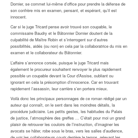
Dornier, se commet lui-même d’office pour prendre la défense de
son confrère mis en examen, pensant, et espérant, qu’il est
innocent.
Car si le juge Tricard pense avoir trouvé son coupable, le
commissaire Baudry et le Bâtonnier Dornier doutent de la
culpabilité de Maître Robin et s’interrogent sur d’autres
possibilités, aidés (ou non) en cela par la collaboratrice du mis en
examen et le collaborateur du Bâtonnier.
L’affaire s’annonce corsée, puisque le juge Tricard mais
également le procureur souhaitent renvoyer le plus rapidement
possible un coupable devant la Cour d’Assise, oubliant ou
ignorant en cela la présomption d’innocence. Car en trouvant
rapidement l’assassin, leur carrière s’en portera mieux.
Voilà donc les principaux personnages de ce roman rédigé par un
auteur qui connaît, on le sent dans les moindres détails, la
procédure judiciaire. Les petits gestes, les habitudes du Palais
de justice, l’atmosphère des greffes … C’était pour moi un grand
plaisir de retrouver les couloirs de l’instruction, d’imaginer les
avocats se hâter, robe sous le bras, vers les salles d’audience,
de voir les collaborateurs courir derrière le temps, relevant les