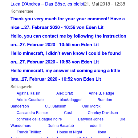
Luca D’Andrea – Das Böse, es bleibt
21. Mai 2018 - 12:38
Kommentare
Thank you very much for your your comment! Have a
nice ...
27. Februar 2020 - 10:56 von Eden Lit
Hello, you can contact me by following the instruction
on...
27. Februar 2020 - 10:55 von Eden Lit
Hello minecraft, I didn't even know I could be found
on...
27. Februar 2020 - 10:53 von Eden Lit
Hello minecraft, my answer ist coming along a little
late...
27. Februar 2020 - 10:52 von Eden Lit
Schlagworte
Agatha Raisin
Alex Craft
Anne B. Radge
Arlette Cousture
black dagger
Brandon
Sanderson
C.J. Sansom
Carl Morck
Cassandra Palmer
Cast
Charley Davidson
confrérie de la dague noire
Darynda Jones
Die
Wanderhure
Dorina Basarab
eden lit
Franck Thilliez
House of Night
Ilona