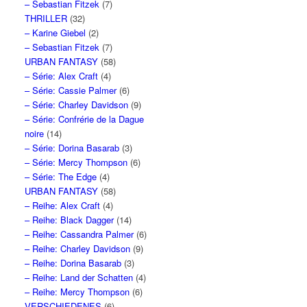
– Sebastian Fitzek
(7)
THRILLER
(32)
– Karine Giebel
(2)
– Sebastian Fitzek
(7)
URBAN FANTASY
(58)
– Série: Alex Craft
(4)
– Série: Cassie Palmer
(6)
– Série: Charley Davidson
(9)
– Série: Confrérie de la Dague
noire
(14)
– Série: Dorina Basarab
(3)
– Série: Mercy Thompson
(6)
– Série: The Edge
(4)
URBAN FANTASY
(58)
– Reihe: Alex Craft
(4)
– Reihe: Black Dagger
(14)
– Reihe: Cassandra Palmer
(6)
– Reihe: Charley Davidson
(9)
– Reihe: Dorina Basarab
(3)
– Reihe: Land der Schatten
(4)
– Reihe: Mercy Thompson
(6)
VERSCHIEDENES
(6)