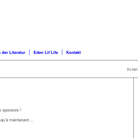
 der Literatur
Eden Lit’Life
Kontakt
Du bist 
s sponsors !
usqu’à maintenant…