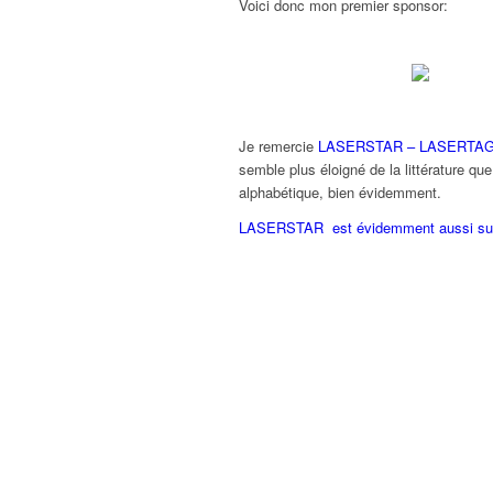
Voici donc mon premier sponsor:
Je remercie
LASERSTAR – LASERTAG
semble plus éloigné de la littérature q
alphabétique, bien évidemment.
LASERSTAR est évidemment aussi su