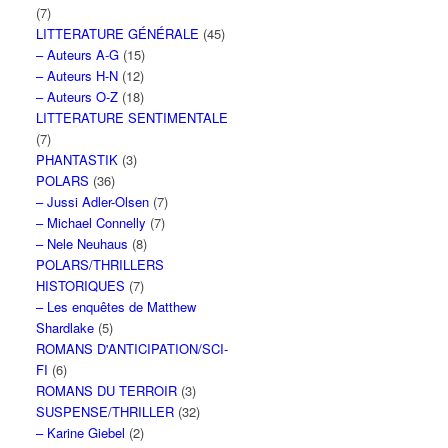
(7)
LITTERATURE GÉNÉRALE
(45)
– Auteurs A-G
(15)
– Auteurs H-N
(12)
– Auteurs O-Z
(18)
LITTERATURE SENTIMENTALE
(7)
PHANTASTIK
(3)
POLARS
(36)
– Jussi Adler-Olsen
(7)
– Michael Connelly
(7)
– Nele Neuhaus
(8)
POLARS/THRILLERS
HISTORIQUES
(7)
– Les enquêtes de Matthew
Shardlake
(5)
ROMANS D'ANTICIPATION/SCI-
FI
(6)
ROMANS DU TERROIR
(3)
SUSPENSE/THRILLER
(32)
– Karine Giebel
(2)