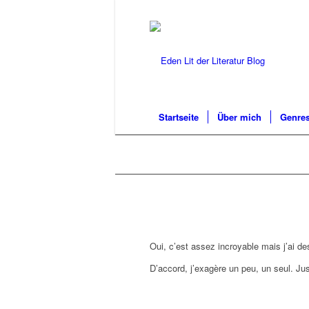
Startseite
Über mich
Genres
Oui, c’est assez incroyable mais j’ai de
D’accord, j’exagère un peu, un seul. J