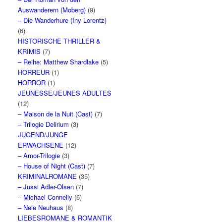
Auswanderern (Moberg)
(9)
– Die Wanderhure (Iny Lorentz)
(6)
HISTORISCHE THRILLER &
KRIMIS
(7)
– Reihe: Matthew Shardlake
(5)
HORREUR
(1)
HORROR
(1)
JEUNESSE/JEUNES ADULTES
(12)
– Maison de la Nuit (Cast)
(7)
– Trilogie Delirium
(3)
JUGEND/JUNGE
ERWACHSENE
(12)
– Amor-Trilogie
(3)
– House of Night (Cast)
(7)
KRIMINALROMANE
(35)
– Jussi Adler-Olsen
(7)
– Michael Connelly
(6)
– Nele Neuhaus
(8)
LIEBESROMANE & ROMANTIK