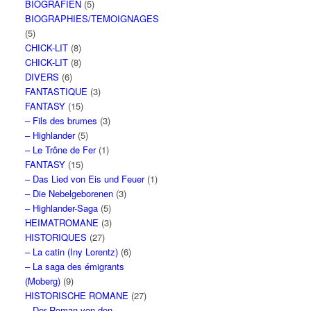
BIOGRAFIEN
(5)
BIOGRAPHIES/TEMOIGNAGES
(5)
CHICK-LIT
(8)
CHICK-LIT
(8)
DIVERS
(6)
FANTASTIQUE
(3)
FANTASY
(15)
– Fils des brumes
(3)
– Highlander
(5)
– Le Trône de Fer
(1)
FANTASY
(15)
– Das Lied von Eis und Feuer
(1)
– Die Nebelgeborenen
(3)
– Highlander-Saga
(5)
HEIMATROMANE
(3)
HISTORIQUES
(27)
– La catin (Iny Lorentz)
(6)
– La saga des émigrants
(Moberg)
(9)
HISTORISCHE ROMANE
(27)
– Der Roman von den