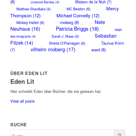
(8)
Maison de la Nuit
(7)
Linwood Barclay
(4)
Mercy
MC Beaton
(6)
Matthew Shardlake
(5)
Thompson
(12)
Michael Connelly
(12)
Nele
moberg
(8)
Mickey Haller
(6)
Neuhaus
(16)
Patricia Briggs
(18)
saga
Sebastian
Sarah J. Maas
(5)
des émigrants
(4)
Fitzek
(14)
Taunus Krimi
Sheila O'Flanagan
(6)
vilhelm moberg
(17)
(7)
ward
(8)
ÜBER EDEN LIT
Eden Lit
Hier schreibt Eden über Bücher, die sie gelesen hat.
View all posts
SUCHE