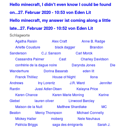
Hello minecraft, I didn't even know I could be found
on...
27. Februar 2020 - 10:53 von Eden Lit
Hello minecraft, my answer ist coming along a little
late...
27. Februar 2020 - 10:52 von Eden Lit
Schlagworte
Agatha Raisin
Alex Craft
Anne B. Radge
Arlette Cousture
black dagger
Brandon
Sanderson
C.J. Sansom
Carl Morck
Cassandra Palmer
Cast
Charley Davidson
confrérie de la dague noire
Darynda Jones
Die
Wanderhure
Dorina Basarab
eden lit
Franck Thilliez
House of Night
Ilona
Andrews
Iny Lorentz
J.R. Ward
Jennifer
Rardin
Jussi Adler-Olsen
Kalayna Price
Karen Chance
Karen Marie Moning
Karine
Giebel
lauren oliver
Linwood Barclay
Maison de la Nuit
Matthew Shardlake
MC
Beaton
Mercy Thompson
Michael Connelly
Mickey Haller
moberg
Nele Neuhaus
Patricia Briggs
saga des émigrants
Sarah J.