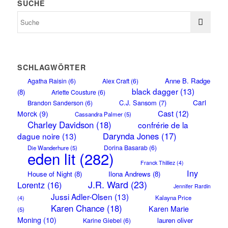
SUCHE
SCHLAGWÖRTER
Anne B. Radge
Agatha Raisin
(6)
Alex Craft
(6)
black dagger
(13)
(8)
Arlette Cousture
(6)
Carl
C.J. Sansom
(7)
Brandon Sanderson
(6)
Cast
(12)
Morck
(9)
Cassandra Palmer
(5)
Charley Davidson
(18)
confrérie de la
Darynda Jones
(17)
dague noire
(13)
Dorina Basarab
(6)
Die Wanderhure
(5)
eden lit
(282)
Franck Thilliez
(4)
Iny
House of Night
(8)
Ilona Andrews
(8)
J.R. Ward
(23)
Lorentz
(16)
Jennifer Rardin
Jussi Adler-Olsen
(13)
Kalayna Price
(4)
Karen Chance
(18)
Karen Marie
(5)
Moning
(10)
lauren oliver
Karine Giebel
(6)