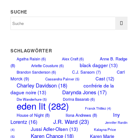
SUCHE
SCHLAGWÖRTER
Anne B. Radge
Agatha Raisin
(6)
Alex Craft
(6)
black dagger
(13)
(8)
Arlette Cousture
(6)
Carl
C.J. Sansom
(7)
Brandon Sanderson
(6)
Cast
(12)
Morck
(9)
Cassandra Palmer
(5)
Charley Davidson
(18)
confrérie de la
Darynda Jones
(17)
dague noire
(13)
Dorina Basarab
(6)
Die Wanderhure
(5)
eden lit
(282)
Franck Thilliez
(4)
Iny
House of Night
(8)
Ilona Andrews
(8)
J.R. Ward
(23)
Lorentz
(16)
Jennifer Rardin
Jussi Adler-Olsen
(13)
Kalayna Price
(4)
Karen Chance
(18)
Karen Marie
(5)