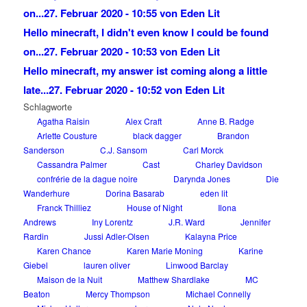
on...
27. Februar 2020 - 10:55 von Eden Lit
Hello minecraft, I didn't even know I could be found
on...
27. Februar 2020 - 10:53 von Eden Lit
Hello minecraft, my answer ist coming along a little
late...
27. Februar 2020 - 10:52 von Eden Lit
Schlagworte
Agatha Raisin
Alex Craft
Anne B. Radge
Arlette Cousture
black dagger
Brandon
Sanderson
C.J. Sansom
Carl Morck
Cassandra Palmer
Cast
Charley Davidson
confrérie de la dague noire
Darynda Jones
Die
Wanderhure
Dorina Basarab
eden lit
Franck Thilliez
House of Night
Ilona
Andrews
Iny Lorentz
J.R. Ward
Jennifer
Rardin
Jussi Adler-Olsen
Kalayna Price
Karen Chance
Karen Marie Moning
Karine
Giebel
lauren oliver
Linwood Barclay
Maison de la Nuit
Matthew Shardlake
MC
Beaton
Mercy Thompson
Michael Connelly