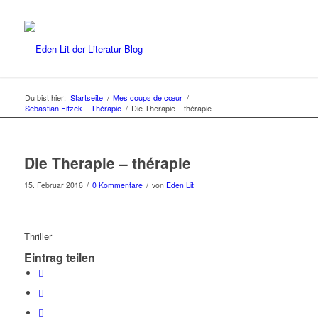
Du bist hier:
Startseite
/
Mes coups de cœur
/
Sebastian Fitzek – Thérapie
/
Die Therapie – thérapie
Die Therapie – thérapie
/
/
15. Februar 2016
0 Kommentare
von
Eden Lit
Thriller
Eintrag teilen