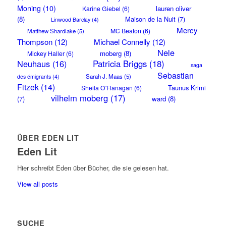
Moning
(10)
lauren oliver
Karine Giebel
(6)
(8)
Maison de la Nuit
(7)
Linwood Barclay
(4)
Mercy
MC Beaton
(6)
Matthew Shardlake
(5)
Thompson
(12)
Michael Connelly
(12)
Nele
moberg
(8)
Mickey Haller
(6)
Neuhaus
(16)
Patricia Briggs
(18)
saga
Sebastian
Sarah J. Maas
(5)
des émigrants
(4)
Fitzek
(14)
Taunus Krimi
Sheila O'Flanagan
(6)
vilhelm moberg
(17)
(7)
ward
(8)
ÜBER EDEN LIT
Eden Lit
Hier schreibt Eden über Bücher, die sie gelesen hat.
View all posts
SUCHE