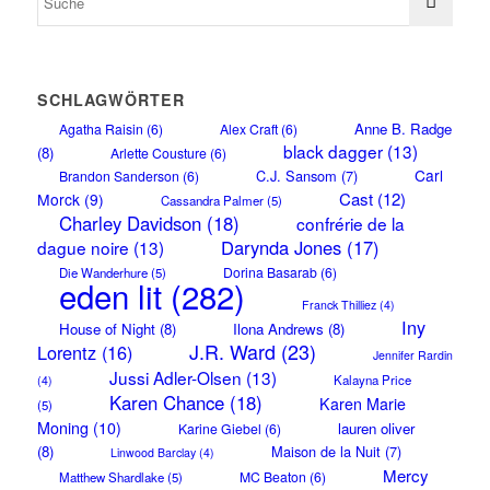
SCHLAGWÖRTER
Anne B. Radge
Agatha Raisin
(6)
Alex Craft
(6)
black dagger
(13)
(8)
Arlette Cousture
(6)
Carl
C.J. Sansom
(7)
Brandon Sanderson
(6)
Cast
(12)
Morck
(9)
Cassandra Palmer
(5)
Charley Davidson
(18)
confrérie de la
Darynda Jones
(17)
dague noire
(13)
Dorina Basarab
(6)
Die Wanderhure
(5)
eden lit
(282)
Franck Thilliez
(4)
Iny
House of Night
(8)
Ilona Andrews
(8)
J.R. Ward
(23)
Lorentz
(16)
Jennifer Rardin
Jussi Adler-Olsen
(13)
Kalayna Price
(4)
Karen Chance
(18)
Karen Marie
(5)
Moning
(10)
lauren oliver
Karine Giebel
(6)
(8)
Maison de la Nuit
(7)
Linwood Barclay
(4)
Mercy
MC Beaton
(6)
Matthew Shardlake
(5)