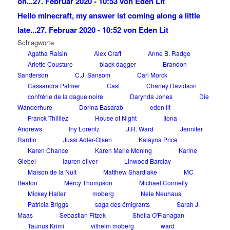
on...
27. Februar 2020 - 10:53 von Eden Lit
Hello minecraft, my answer ist coming along a little
late...
27. Februar 2020 - 10:52 von Eden Lit
Schlagworte
Agatha Raisin
Alex Craft
Anne B. Radge
Arlette Cousture
black dagger
Brandon
Sanderson
C.J. Sansom
Carl Morck
Cassandra Palmer
Cast
Charley Davidson
confrérie de la dague noire
Darynda Jones
Die
Wanderhure
Dorina Basarab
eden lit
Franck Thilliez
House of Night
Ilona
Andrews
Iny Lorentz
J.R. Ward
Jennifer
Rardin
Jussi Adler-Olsen
Kalayna Price
Karen Chance
Karen Marie Moning
Karine
Giebel
lauren oliver
Linwood Barclay
Maison de la Nuit
Matthew Shardlake
MC
Beaton
Mercy Thompson
Michael Connelly
Mickey Haller
moberg
Nele Neuhaus
Patricia Briggs
saga des émigrants
Sarah J.
Maas
Sebastian Fitzek
Sheila O'Flanagan
Taunus Krimi
vilhelm moberg
ward