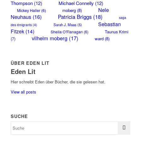
Thompson
(12)
Michael Connelly
(12)
Nele
moberg
(8)
Mickey Haller
(6)
Neuhaus
(16)
Patricia Briggs
(18)
saga
Sebastian
Sarah J. Maas
(5)
des émigrants
(4)
Fitzek
(14)
Taunus Krimi
Sheila O'Flanagan
(6)
vilhelm moberg
(17)
(7)
ward
(8)
ÜBER EDEN LIT
Eden Lit
Hier schreibt Eden über Bücher, die sie gelesen hat.
View all posts
SUCHE