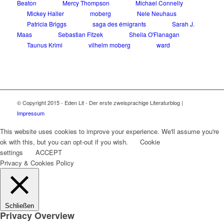
Beaton
Mercy Thompson
Michael Connelly
Mickey Haller
moberg
Nele Neuhaus
Patricia Briggs
saga des émigrants
Sarah J.
Maas
Sebastian Fitzek
Sheila O'Flanagan
Taunus Krimi
vilhelm moberg
ward
© Copyright 2015 - Eden Lit - Der erste zweisprachige Literaturblog |
Impressum
This website uses cookies to improve your experience. We'll assume you're
ok with this, but you can opt-out if you wish.
Cookie
settings
ACCEPT
Privacy & Cookies Policy
Schließen
Privacy Overview