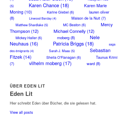
Karen Chance
(18)
Karen Marie
(5)
Moning
(10)
lauren oliver
Karine Giebel
(6)
(8)
Maison de la Nuit
(7)
Linwood Barclay
(4)
Mercy
MC Beaton
(6)
Matthew Shardlake
(5)
Thompson
(12)
Michael Connelly
(12)
Nele
moberg
(8)
Mickey Haller
(6)
Neuhaus
(16)
Patricia Briggs
(18)
saga
Sebastian
Sarah J. Maas
(5)
des émigrants
(4)
Fitzek
(14)
Taunus Krimi
Sheila O'Flanagan
(6)
vilhelm moberg
(17)
(7)
ward
(8)
ÜBER EDEN LIT
Eden Lit
Hier schreibt Eden über Bücher, die sie gelesen hat.
View all posts