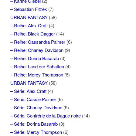
– Karine Giebel
(2)
– Sebastian Fitzek
(7)
URBAN FANTASY
(58)
– Reihe: Alex Craft
(4)
– Reihe: Black Dagger
(14)
– Reihe: Cassandra Palmer
(6)
– Reihe: Charley Davidson
(9)
– Reihe: Dorina Basarab
(3)
– Reihe: Land der Schatten
(4)
– Reihe: Mercy Thompson
(6)
URBAN FANTASY
(58)
– Série: Alex Craft
(4)
– Série: Cassie Palmer
(6)
– Série: Charley Davidson
(9)
– Série: Confrérie de la Dague noire
(14)
– Série: Dorina Basarab
(3)
– Série: Mercy Thompson
(6)