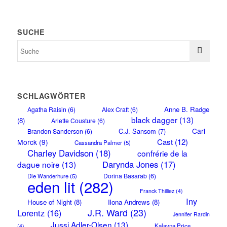
SUCHE
SCHLAGWÖRTER
Anne B. Radge
Agatha Raisin
(6)
Alex Craft
(6)
black dagger
(13)
(8)
Arlette Cousture
(6)
Carl
C.J. Sansom
(7)
Brandon Sanderson
(6)
Cast
(12)
Morck
(9)
Cassandra Palmer
(5)
Charley Davidson
(18)
confrérie de la
Darynda Jones
(17)
dague noire
(13)
Dorina Basarab
(6)
Die Wanderhure
(5)
eden lit
(282)
Franck Thilliez
(4)
Iny
House of Night
(8)
Ilona Andrews
(8)
J.R. Ward
(23)
Lorentz
(16)
Jennifer Rardin
Jussi Adler-Olsen
(13)
Kalayna Price
(4)