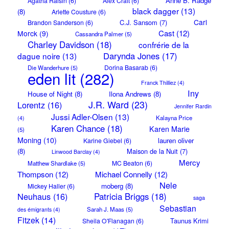
Anne B. Radge
Agatha Raisin
(6)
Alex Craft
(6)
black dagger
(13)
(8)
Arlette Cousture
(6)
Carl
C.J. Sansom
(7)
Brandon Sanderson
(6)
Cast
(12)
Morck
(9)
Cassandra Palmer
(5)
Charley Davidson
(18)
confrérie de la
Darynda Jones
(17)
dague noire
(13)
Dorina Basarab
(6)
Die Wanderhure
(5)
eden lit
(282)
Franck Thilliez
(4)
Iny
House of Night
(8)
Ilona Andrews
(8)
J.R. Ward
(23)
Lorentz
(16)
Jennifer Rardin
Jussi Adler-Olsen
(13)
Kalayna Price
(4)
Karen Chance
(18)
Karen Marie
(5)
Moning
(10)
lauren oliver
Karine Giebel
(6)
(8)
Maison de la Nuit
(7)
Linwood Barclay
(4)
Mercy
MC Beaton
(6)
Matthew Shardlake
(5)
Thompson
(12)
Michael Connelly
(12)
Nele
moberg
(8)
Mickey Haller
(6)
Neuhaus
(16)
Patricia Briggs
(18)
saga
Sebastian
Sarah J. Maas
(5)
des émigrants
(4)
Fitzek
(14)
Taunus Krimi
Sheila O'Flanagan
(6)