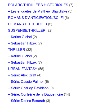
POLARS/THRILLERS HISTORIQUES
(7)
– Les enquêtes de Matthew Shardlake
(5)
ROMANS D'ANTICIPATION/SCI-FI
(6)
ROMANS DU TERROIR
(3)
SUSPENSE/THRILLER
(32)
– Karine Giebel
(2)
– Sebastian Fitzek
(7)
THRILLER
(32)
– Karine Giebel
(2)
– Sebastian Fitzek
(7)
URBAN FANTASY
(58)
– Série: Alex Craft
(4)
– Série: Cassie Palmer
(6)
– Série: Charley Davidson
(9)
– Série: Confrérie de la Dague noire
(14)
– Série: Dorina Basarab
(3)