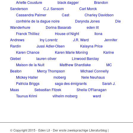
Arlette Cousture
black dagger
Brandon
Sanderson
C.J. Sansom
Carl Morck
Cassandra Palmer
Cast
Charley Davidson
confrérie de la dague noire
Darynda Jones
Die
Wanderhure
Dorina Basarab
eden lit
Franck Thilliez
House of Night
Ilona
Andrews
Iny Lorentz
J.R. Ward
Jennifer
Rardin
Jussi Adler-Olsen
Kalayna Price
Karen Chance
Karen Marie Moning
Karine
Giebel
lauren oliver
Linwood Barclay
Maison de la Nuit
Matthew Shardlake
MC
Beaton
Mercy Thompson
Michael Connelly
Mickey Haller
moberg
Nele Neuhaus
Patricia Briggs
saga des émigrants
Sarah J.
Maas
Sebastian Fitzek
Sheila O'Flanagan
Taunus Krimi
vilhelm moberg
ward
© Copyright 2015 - Eden Lit - Der erste zweisprachige Literaturblog |