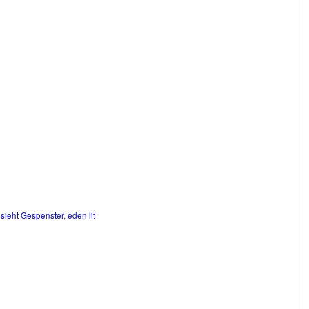
i sieht Gespenster
,
eden lit