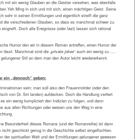
h mit ein wenig Glauben an die Geister versehen, was ebenfalls
a eben Yeh Ming in sich und mit sich, einen mächtigen Geist. Seine
sehr in seinen Ermittlungen und eigentlich streift die ganz
und die verschiedenen Glauben, so dass es manchmal schwer zu
 eingreift. Doch alle Ereignisse (oder fast) lassen sich rational
lische Humor den wir in diesem Roman antreffen, einen Humor der
 lässt. Manchmal sind die „
private jokes
“ auch ein wenig zu ….
r gelungener Stil an dem man den Autor leicht wiedererkennt.
r ein „dennoch“ geben:
riminalroman sein; man soll also den Frauenmörder (oder den
sch von Dr. Siri landen) aufdecken. Doch die Handlung verliert
 ein wenig kompliziert den Indizien zu folgen, und dann
s aus allen Richtungen oder weisen uns den Weg in eine
chtung.
eine Besonderheit dieses Romans (und der Romanreihe) ist dann
h nicht geschickt genug in die Geschichte selbst eingeflochten.
en der spirituellen Welt und der Ermittlungen gelungener gewesen