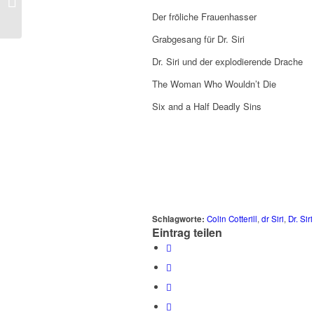
6)
Der fröliche Frauenhasser
Grabgesang für Dr. Siri
Dr. Siri und der explodierende Drache
The Woman Who Wouldn’t Die
Six and a Half Deadly Sins
Schlagworte:
Colin Cotterill
,
dr Siri
,
Dr. Sir
Eintrag teilen