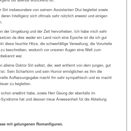
r Siri insbesondere von seinem Assistenten Dtui begleitet sowie
deren Intelligenz sich oftmals sehr nützlich erweist und einigen
n.
en der Umgebung und der Zeit hervorheben. Ich habe mich sehr
setzen da dies weder ein Land noch eine Epoche ist die ich gut
t diese feuchte Hitze, die schwerfällige Verwaltung, die Vorurteile
t zu beschreiben, wodurch vor unseren Augen eine Welt zum
nbekannt war.
 alleine Doktor Siri selbst, der, weit entfernt von dem jungen, gut
ist. Sein Scharfsinn und sein Humor ermöglichen es ihm die
hnelle Auffassungsgabe macht ihn sehr sympathisch und es macht
teuer zu begleiten.
a schon erwähnt habe, sowie Herr Geung der ebenfalls im
-Syndrome hat und dessen treue Anwesenheit für die Abteilung
lisse mit gelungenen Romanfiguren.