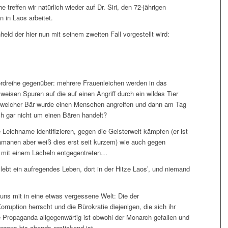
 treffen wir natürlich wieder auf Dr. Siri, den 72-jährigen
n in Laos arbeitet.
nheld der hier nun mit seinem zweiten Fall vorgestellt wird:
Mordreihe gegenüber: mehrere Frauenleichen werden in das
weisen Spuren auf die auf einen Angriff durch ein wildes Tier
ch welcher Bär wurde einen Menschen angreifen und dann am Tag
h gar nicht um einen Bären handelt?
 Leichname identifizieren, gegen die Geisterwelt kämpfen (er ist
amanen aber weiß dies erst seit kurzem) wie auch gegen
n mit einem Lächeln entgegentreten…
lebt ein aufregendes Leben, dort in der Hitze Laos’, und niemand
!
uns mit in eine etwas vergessene Welt: Die der
ruption herrscht und die Bürokratie diejenigen, die sich ihr
ie Propaganda allgegenwärtig ist obwohl der Monarch gefallen und
orgens bis abends erstickend ist.