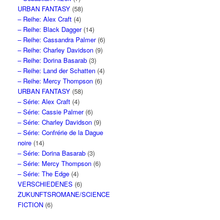
URBAN FANTASY
(58)
– Reihe: Alex Craft
(4)
– Reihe: Black Dagger
(14)
– Reihe: Cassandra Palmer
(6)
– Reihe: Charley Davidson
(9)
– Reihe: Dorina Basarab
(3)
– Reihe: Land der Schatten
(4)
– Reihe: Mercy Thompson
(6)
URBAN FANTASY
(58)
– Série: Alex Craft
(4)
– Série: Cassie Palmer
(6)
– Série: Charley Davidson
(9)
– Série: Confrérie de la Dague
noire
(14)
– Série: Dorina Basarab
(3)
– Série: Mercy Thompson
(6)
– Série: The Edge
(4)
VERSCHIEDENES
(6)
ZUKUNFTSROMANE/SCIENCE
FICTION
(6)