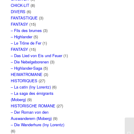
CHICK-LIT
(8)
DIVERS
(6)
FANTASTIQUE
(3)
FANTASY
(15)
– Fils des brumes
(3)
– Highlander
(5)
– Le Trône de Fer
(1)
FANTASY
(15)
– Das Lied von Eis und Feuer
(1)
– Die Nebelgeborenen
(3)
– Highlander-Saga
(5)
HEIMATROMANE
(3)
HISTORIQUES
(27)
– La catin (Iny Lorentz)
(6)
– La saga des émigrants
(Moberg)
(9)
HISTORISCHE ROMANE
(27)
– Der Roman von den
Auswanderern (Moberg)
(9)
– Die Wanderhure (Iny Lorentz)
(6)