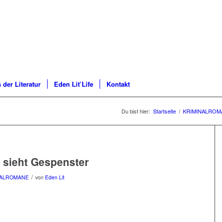
 der Literatur
Eden Lit’Life
Kontakt
Du bist hier:
Startseite
/
KRIMINALROM
ri sieht Gespenster
/
NALROMANE
von
Eden Lit