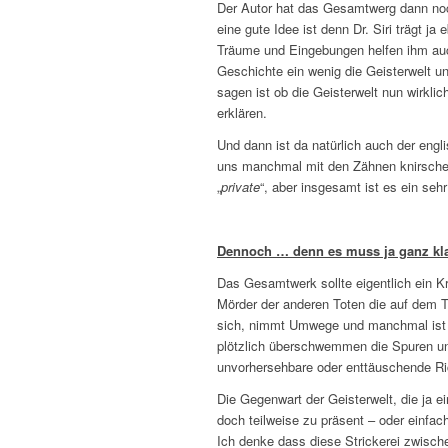
Der Autor hat das Gesamtwerg dann noc
eine gute Idee ist denn Dr. Siri trägt j
Träume und Eingebungen helfen ihm auch 
Geschichte ein wenig die Geisterwelt 
sagen ist ob die Geisterwelt nun wirklich
erklären.
Und dann ist da natürlich auch der eng
uns manchmal mit den Zähnen knirschen
„
private
“, aber insgesamt ist es ein seh
Dennoch … denn es muss ja ganz kla
Das Gesamtwerk sollte eigentlich ein K
Mörder der anderen Toten die auf dem Ti
sich, nimmt Umwege und manchmal ist es
plötzlich überschwemmen die Spuren un
unvorhersehbare oder enttäuschende Ri
Die Gegenwart der Geisterwelt, die ja 
doch teilweise zu präsent – oder einfac
Ich denke dass diese Strickerei zwisch