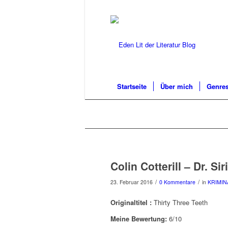
Startseite
Über mich
Genres
Colin Cotterill – Dr. Si
/
/
23. Februar 2016
0 Kommentare
in
KRIMI
Originaltitel :
Thirty Three Teeth
Meine Bewertung:
6/10