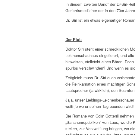
In diesem zweiten Band* der Dr-Siri-Reihe
Gerichtsmediziner der in den 70er Jahre
Dr. Siri ist ein etwas eigenartiger Roma
Der Plot:
Doktor Siri steht einer schrecklichen 
Leichenschauhaus eingeliefert, und alle 
hinweisen, vielleicht einen Bären. Do
spurlos verschwinden? Und wenn es sic
Zeitgleich muss Dr. Siri auch verbrannte
die Reinkarnation eines mächtigen Sch
Lautsprecher (ja wirklich), den Beamte
Jaja, unser Lieblings-Leichenbeschauer 
weiß je wo er seinen Tag beenden wird
Die Romane von Colin Cotterill nehmen 
„Bananenrepubliken“ von Laos, wo die Kor
stellen, zur Verzweiflung bringen, wo d
geflüchtet ist, wo auch die Hitze von m