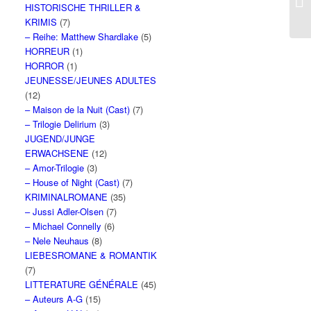
HISTORISCHE THRILLER &
KRIMIS
(7)
– Reihe: Matthew Shardlake
(5)
HORREUR
(1)
HORROR
(1)
JEUNESSE/JEUNES ADULTES
(12)
– Maison de la Nuit (Cast)
(7)
– Trilogie Delirium
(3)
JUGEND/JUNGE
ERWACHSENE
(12)
– Amor-Trilogie
(3)
– House of Night (Cast)
(7)
KRIMINALROMANE
(35)
– Jussi Adler-Olsen
(7)
– Michael Connelly
(6)
– Nele Neuhaus
(8)
LIEBESROMANE & ROMANTIK
(7)
LITTERATURE GÉNÉRALE
(45)
– Auteurs A-G
(15)