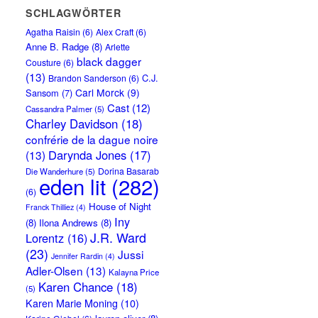
SCHLAGWÖRTER
Agatha Raisin
(6)
Alex Craft
(6)
Anne B. Radge
(8)
Arlette
black dagger
Cousture
(6)
(13)
C.J.
Brandon Sanderson
(6)
Carl Morck
(9)
Sansom
(7)
Cast
(12)
Cassandra Palmer
(5)
Charley Davidson
(18)
confrérie de la dague noire
Darynda Jones
(17)
(13)
Dorina Basarab
Die Wanderhure
(5)
eden lit
(282)
(6)
House of Night
Franck Thilliez
(4)
Iny
(8)
Ilona Andrews
(8)
J.R. Ward
Lorentz
(16)
(23)
Jussi
Jennifer Rardin
(4)
Adler-Olsen
(13)
Kalayna Price
Karen Chance
(18)
(5)
Karen Marie Moning
(10)