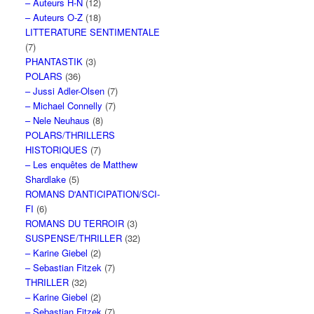
– Auteurs H-N
(12)
– Auteurs O-Z
(18)
LITTERATURE SENTIMENTALE
(7)
PHANTASTIK
(3)
POLARS
(36)
– Jussi Adler-Olsen
(7)
– Michael Connelly
(7)
– Nele Neuhaus
(8)
POLARS/THRILLERS
HISTORIQUES
(7)
– Les enquêtes de Matthew
Shardlake
(5)
ROMANS D'ANTICIPATION/SCI-
FI
(6)
ROMANS DU TERROIR
(3)
SUSPENSE/THRILLER
(32)
– Karine Giebel
(2)
– Sebastian Fitzek
(7)
THRILLER
(32)
– Karine Giebel
(2)
– Sebastian Fitzek
(7)