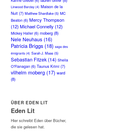
lauren oliver
(8)
Karine Giebel
(6)
Maison de la
Linwood Barclay
(4)
Nuit
(7)
MC
Matthew Shardlake
(5)
Mercy Thompson
Beaton
(6)
(12)
Michael Connelly
(12)
moberg
(8)
Mickey Haller
(6)
Nele Neuhaus
(16)
Patricia Briggs
(18)
saga des
Sarah J. Maas
(5)
émigrants
(4)
Sebastian Fitzek
(14)
Sheila
Taunus Krimi
(7)
O'Flanagan
(6)
vilhelm moberg
(17)
ward
(8)
ÜBER EDEN LIT
Eden Lit
Hier schreibt Eden über Bücher,
die sie gelesen hat.