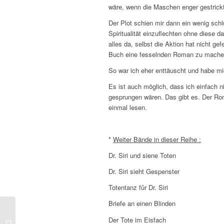
wäre, wenn die Maschen enger gestrick
Der Plot schien mir dann ein wenig sch
Spiritualität einzuflechten ohne diese d
alles da, selbst die Aktion hat nicht g
Buch eine fesselnden Roman zu mache
So war ich eher enttäuscht und habe mic
Es ist auch möglich, dass ich einfach n
gesprungen wären. Das gibt es. Der Rom
einmal lesen.
*
Weiter Bände in dieser Reihe :
Dr. Siri und siene Toten
Dr. Siri sieht Gespenster
Totentanz fûr Dr. Siri
Briefe an einen Blinden
Patricia Briggs – La
Der Tote im Eisfach
Morsure du Givre (tome