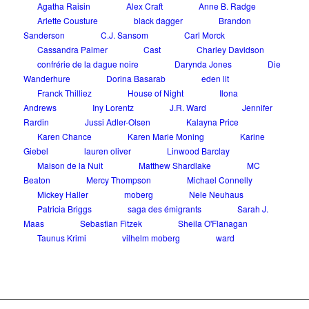
Agatha Raisin
Alex Craft
Anne B. Radge
Arlette Cousture
black dagger
Brandon
Sanderson
C.J. Sansom
Carl Morck
Cassandra Palmer
Cast
Charley Davidson
confrérie de la dague noire
Darynda Jones
Die
Wanderhure
Dorina Basarab
eden lit
Franck Thilliez
House of Night
Ilona
Andrews
Iny Lorentz
J.R. Ward
Jennifer
Rardin
Jussi Adler-Olsen
Kalayna Price
Karen Chance
Karen Marie Moning
Karine
Giebel
lauren oliver
Linwood Barclay
Maison de la Nuit
Matthew Shardlake
MC
Beaton
Mercy Thompson
Michael Connelly
Mickey Haller
moberg
Nele Neuhaus
Patricia Briggs
saga des émigrants
Sarah J.
Maas
Sebastian Fitzek
Sheila O'Flanagan
Taunus Krimi
vilhelm moberg
ward