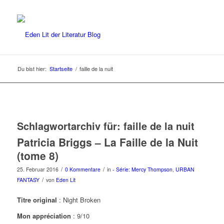
Du bist hier:
Startseite
/
faille de la nuit
Schlagwortarchiv für:
faille de la nuit
Patricia Briggs – La Faille de la Nuit
(tome 8)
/
/
25. Februar 2016
0 Kommentare
in
- Série: Mercy Thompson
,
URBAN
/
FANTASY
von
Eden Lit
Titre original
: Night Broken
Mon appréciation
: 9/10