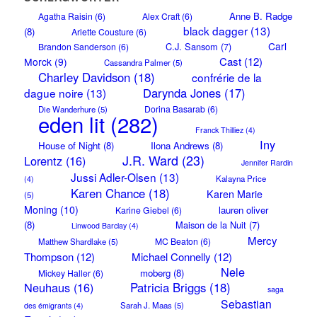
Anne B. Radge
Agatha Raisin
(6)
Alex Craft
(6)
black dagger
(13)
(8)
Arlette Cousture
(6)
Carl
C.J. Sansom
(7)
Brandon Sanderson
(6)
Cast
(12)
Morck
(9)
Cassandra Palmer
(5)
Charley Davidson
(18)
confrérie de la
Darynda Jones
(17)
dague noire
(13)
Dorina Basarab
(6)
Die Wanderhure
(5)
eden lit
(282)
Franck Thilliez
(4)
Iny
House of Night
(8)
Ilona Andrews
(8)
J.R. Ward
(23)
Lorentz
(16)
Jennifer Rardin
Jussi Adler-Olsen
(13)
Kalayna Price
(4)
Karen Chance
(18)
Karen Marie
(5)
Moning
(10)
lauren oliver
Karine Giebel
(6)
(8)
Maison de la Nuit
(7)
Linwood Barclay
(4)
Mercy
MC Beaton
(6)
Matthew Shardlake
(5)
Thompson
(12)
Michael Connelly
(12)
Nele
moberg
(8)
Mickey Haller
(6)
Neuhaus
(16)
Patricia Briggs
(18)
saga
Sebastian
Sarah J. Maas
(5)
des émigrants
(4)